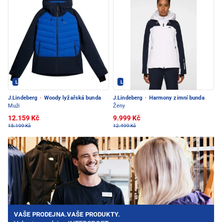
LINDEBERG - PEC POD SNĚŽKOU
LINDEBERG - PEC POD SNĚŽKOU
J.Lindeberg
·
Woody lyžařská bunda
J.Lindeberg
·
Harmony zimní bunda
Muži
Ženy
12.159 Kč
9.999 Kč
15.199 Kč
12.499 Kč
VAŠE PRODEJNA.VAŠE PRODUKTY.