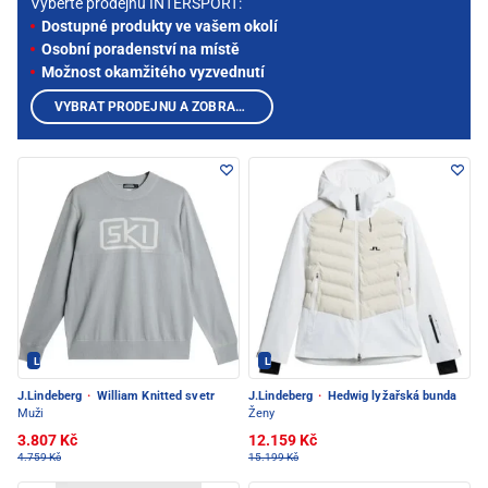
Vyberte prodejnu INTERSPORT:
Dostupné produkty ve vašem okolí
Osobní poradenství na místě
Možnost okamžitého vyzvednutí
VYBRAT PRODEJNU A ZOBRAZIT PRODUKTY
LINDEBERG - PEC POD SNĚŽKOU
LINDEBERG - PEC POD SNĚŽKOU
J.Lindeberg
·
William Knitted svetr
J.Lindeberg
·
Hedwig lyžařská bunda
Muži
Ženy
3.807 Kč
12.159 Kč
4.759 Kč
15.199 Kč