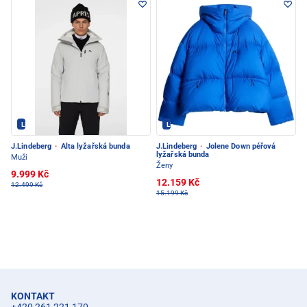
LINDEBERG - PEC POD SNĚŽKOU
LINDEBERG - PEC POD SNĚŽKOU
J.Lindeberg
·
Alta lyžařská bunda
J.Lindeberg
·
Jolene Down péřová
lyžařská bunda
Muži
Ženy
9.999 Kč
12.159 Kč
12.499 Kč
15.199 Kč
KONTAKT