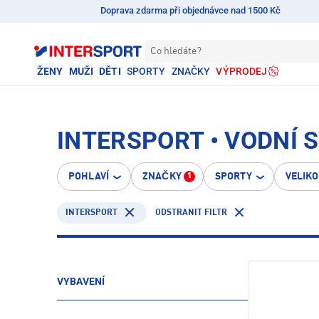
Doprava zdarma při objednávce nad 1500 Kč
Co hledáte?
ŽENY
MUŽI
DĚTI
SPORTY
ZNAČKY
VÝPRODEJ
INTERSPORT • VODNÍ 
POHLAVÍ
ZNAČKY
SPORTY
VELIK
1
INTERSPORT
ODSTRANIT FILTR
VYBAVENÍ