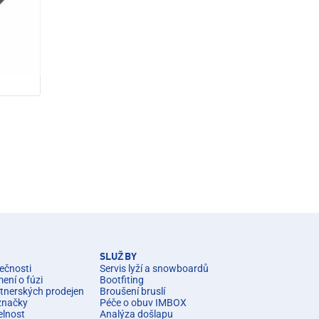
SLUŽBY
ečnosti
Servis lyží a snowboardů
ní o fúzi
Bootfiting
rtnerských prodejen
Broušení bruslí
značky
Péče o obuv IMBOX
elnost
Analýza došlapu