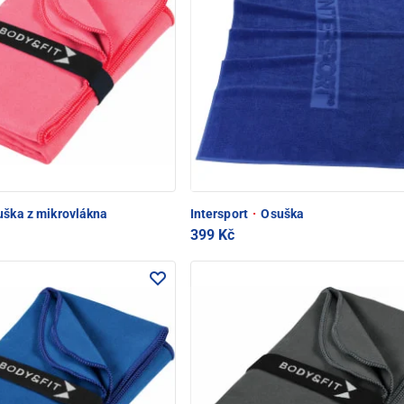
ška z mikrovlákna
Intersport
·
Osuška
399 Kč