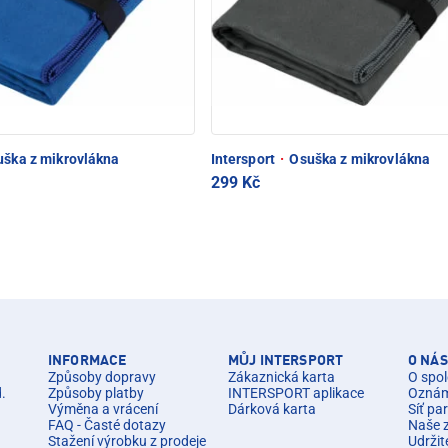
ška z mikrovlákna
Intersport
·
Osuška z mikrovlákna
299 Kč
INFORMACE
MŮJ INTERSPORT
O NÁS
Způsoby dopravy
Zákaznická karta
O spol
d.
Způsoby platby
INTERSPORT aplikace
Oznáme
Výměna a vrácení
Dárková karta
Síť pa
FAQ - Časté dotazy
Naše 
Stažení výrobku z prodeje
Udržit