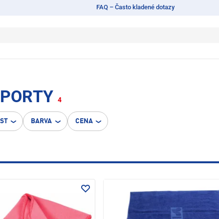
FAQ – Často kladené dotazy
SPORTY
4
OST
BARVA
CENA