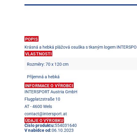
POPIS
Krásná a hebká plážová osuška s tkaným logem INTERSPORT
VLASTNOSTI
Rozměry: 70 x 120 cm
Příjemná a hebká
INFORMACE O VÝROBCI
INTERSPORT Austria GmbH
Flugplatzstraße 10
AT - 4600 Wels
contact@intersport.at
ÚDAJE O VÝROBKU
Číslo produktu:
554031640
V nabídce od:
06.10.2023