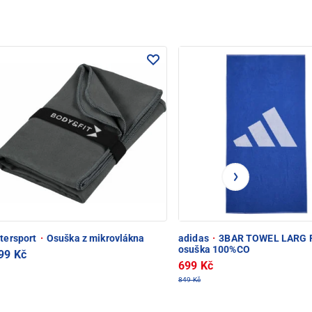
ntersport
·
Osuška z mikrovlákna
adidas
·
3BAR TOWEL LARG P
osuška 100%CO
99 Kč
699 Kč
849 Kč