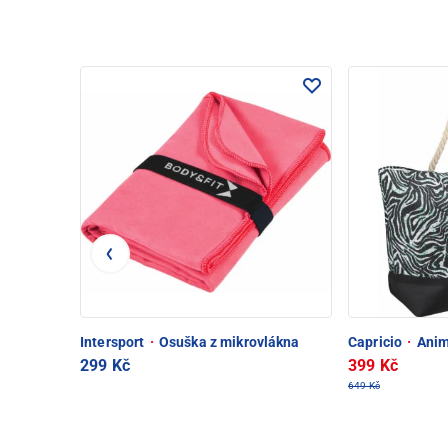
Intersport
·
Osuška z mikrovlákna
Capricio
·
Anima
299 Kč
399 Kč
649 Kč