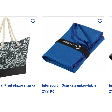
l Print plážová taška
Intersport
·
Osuška z mikrovlákna
I
299 Kč
2