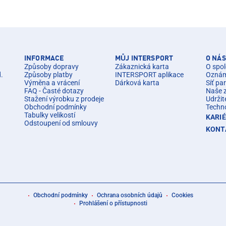
INFORMACE
MŮJ INTERSPORT
O NÁS
Způsoby dopravy
Zákaznická karta
O spol
d.
Způsoby platby
INTERSPORT aplikace
Oznáme
Výměna a vrácení
Dárková karta
Síť pa
FAQ - Časté dotazy
Naše 
Stažení výrobku z prodeje
Udržit
Obchodní podmínky
Techn
Tabulky velikostí
KARI
Odstoupení od smlouvy
KONT
Obchodní podmínky
Ochrana osobních údajů
Cookies
Prohlášení o přístupnosti