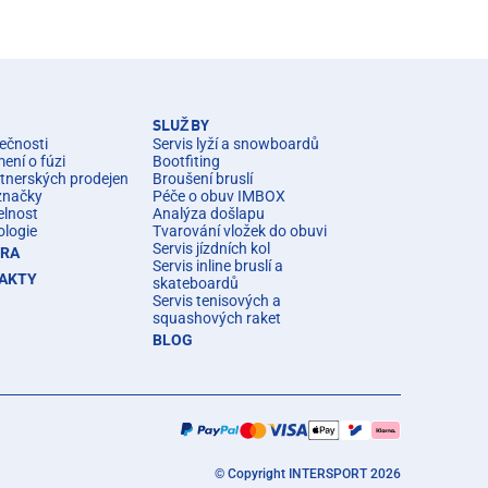
SLUŽBY
ečnosti
Servis lyží a snowboardů
ní o fúzi
Bootfiting
rtnerských prodejen
Broušení bruslí
značky
Péče o obuv IMBOX
elnost
Analýza došlapu
ologie
Tvarování vložek do obuvi
Servis jízdních kol
ÉRA
Servis inline bruslí a
AKTY
skateboardů
Servis tenisových a
squashových raket
BLOG
© Copyright INTERSPORT 2026