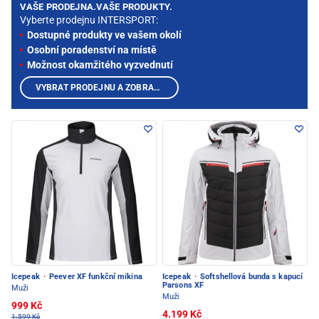
VAŠE PRODEJNA.VAŠE PRODUKTY.
Vyberte prodejnu INTERSPORT:
Dostupné produkty ve vašem okolí
Osobní poradenství na místě
Možnost okamžitého vyzvednutí
VYBRAT PRODEJNU A ZOBRAZIT PRODUKTY
Icepeak
·
Peever XF funkční mikina
Icepeak
·
Softshellová bunda s kapucí
Parsons XF
Muži
Muži
999 Kč
4.199 Kč
1.599 Kč