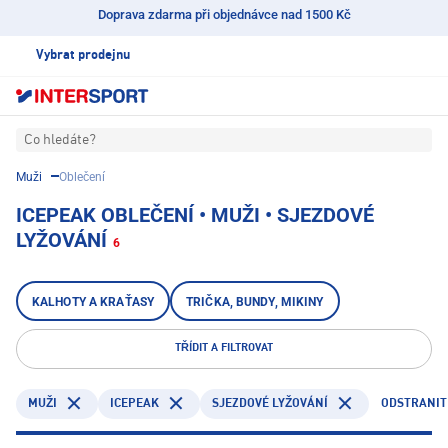
Doprava zdarma při objednávce nad 1500 Kč
Vybrat prodejnu
Co hledáte?
Muži
Oblečení
ICEPEAK OBLEČENÍ • MUŽI • SJEZDOVÉ
LYŽOVÁNÍ
6
KALHOTY A KRAŤASY
TRIČKA, BUNDY, MIKINY
TŘÍDIT A FILTROVAT
ICEPEAK
ODSTRANIT
MUŽI
SJEZDOVÉ LYŽOVÁNÍ