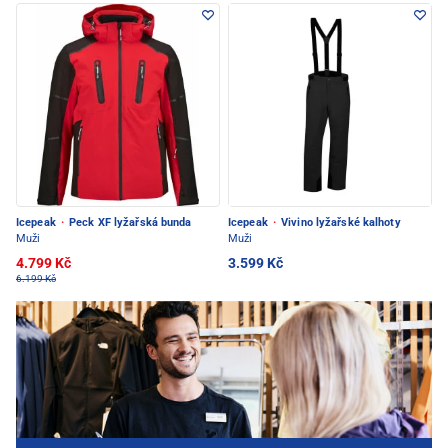
Icepeak
·
Peck XF lyžařská bunda
Icepeak
·
Vivino lyžařské kalhoty
Muži
Muži
4.799 Kč
3.599 Kč
6.199 Kč