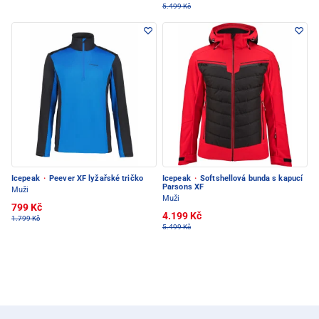
5.499 Kč
Icepeak
·
Peever XF lyžařské tričko
Icepeak
·
Softshellová bunda s kapucí
Parsons XF
Muži
Muži
799 Kč
4.199 Kč
1.799 Kč
5.499 Kč