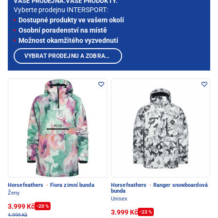
VAŠE PRODEJNA.VAŠE PRODUKTY.
Vyberte prodejnu INTERSPORT:
Dostupné produkty ve vašem okolí
Osobní poradenství na místě
Možnost okamžitého vyzvednutí
VYBRAT PRODEJNU A ZOBRAZIT PRODUKTY
Horsefeathers
·
Fiora zimní bunda
Horsefeathers
·
Ranger snowboardová
bunda
Ženy
Unisex
3.999 Kč
-20 %
3.999 Kč
-23 %
4.999 Kč