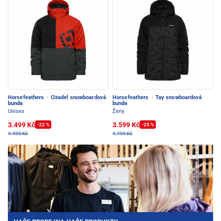
Horsefeathers
·
Citadel snowboardová
Horsefeathers
·
Tay snowboardová
bunda
bunda
Unisex
Ženy
3.499 Kč
3.599 Kč
-22 %
-25 %
4.499 Kč
4.799 Kč