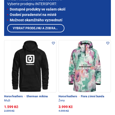
Vyberte prodejnu INTERSPORT:
Dostupné produkty ve vašem okolí
Osobní poradenství na místě
Možnost okamžitého vyzvednutí
VYBRAT PRODEJNU A ZOBRAZIT PRODUKTY
Horsefeathers
·
Sherman mikina
Horsefeathers
·
Fiora zimní bunda
Muži
Ženy
1.599 Kč
3.999 Kč
2.099 Kč
4.999 Kč