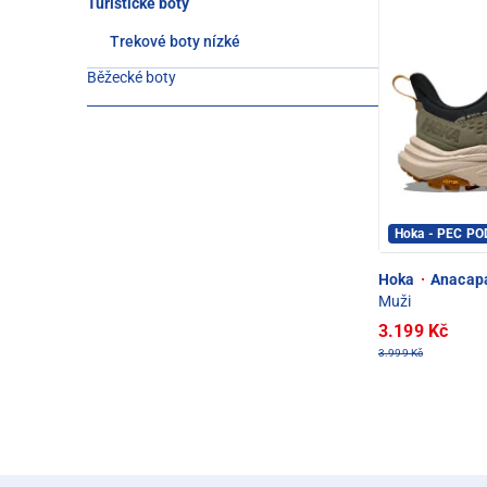
Turistické boty
Trekové boty nízké
Běžecké boty
Hoka - PEC P
Hoka
·
Anacapa
Muži
3.199 Kč
3.999 Kč