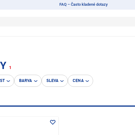
FAQ – Často kladené dotazy
TY
1
OST
BARVA
SLEVA
CENA