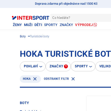
Doprava zdarma při objednávce nad 1500 Kč
Co hledáte?
ŽENY
MUŽI
DĚTI
SPORTY
ZNAČKY
VÝPRODEJ
Boty
Turistické boty
HOKA TURISTICKÉ BO
POHLAVÍ
ZNAČKY
SPORTY
VELIK
1
HOKA
ODSTRANIT FILTR
BOTY