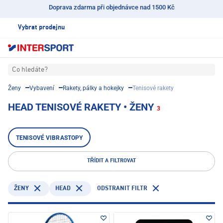
Doprava zdarma při objednávce nad 1500 Kč
Vybrat prodejnu
Co hledáte?
Ženy
Vybavení
Rakety, pálky a hokejky
Tenisové rakety
HEAD TENISOVÉ RAKETY • ŽENY
3
TENISOVÉ VIBRASTOPY
TŘÍDIT A FILTROVAT
HEAD
ODSTRANIT FILTR
ŽENY