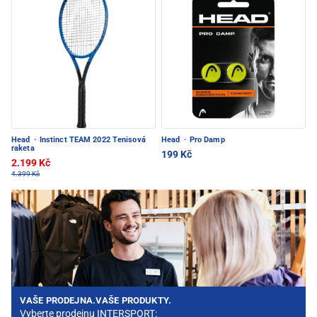
Head
·
Instinct TEAM 2022 Tenisová
Head
·
Pro Damp
raketa
199 Kč
2.199 Kč
4.399 Kč
VAŠE PRODEJNA.VAŠE PRODUKTY.
Vyberte prodejnu INTERSPORT: