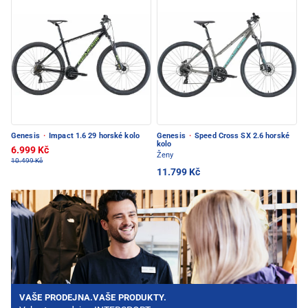
Genesis
·
Impact 1.6 29 horské kolo
Genesis
·
Speed Cross SX 2.6 horské
kolo
6.999 Kč
Ženy
10.499 Kč
11.799 Kč
VAŠE PRODEJNA.VAŠE PRODUKTY.