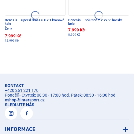
Genesis
·
Speed Cross SX 2.1 krosové
Genesis
·
Solution 2.2 27.5" horské
kolo
kolo
Ženy
7.999 Kč
8.999 Kč
7.999 Kč
12.999 Kč
KONTAKT
+420 261 221 170
Pondělí - Čtvrtek: 08:30 - 17:00 hod. Pátek: 08:30 - 16:00 hod.
eshop
@
intersport.cz
SLEDUJTE NÁS
INFORMACE