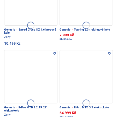
Genesis
·
Speed Cross SX 1.6 krosové
Genesis
·
Touring 2.3 trekingové kolo
kolo
7.999 Kč
Ženy
15.999 Kč
10.499 Kč
Genesis
·
E-Pro MTB 2.2 TR 29"
Genesis
·
E-Pro MTB 3.3 elektrokolo
elektrokolo
64.999 Kč
Ženy
109.999 Kč