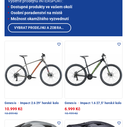
Vyberte prodejnu INTERSPORT:
Dostupné produkty ve vašem okolí
Osobní poradenství na místě
Možnost okamžitého vyzvednutí
VYBRAT PRODEJNU A ZOBRAZIT PRODUKTY
Genesis
·
Impact 2.6 29" horské kolo
Genesis
·
Impact 1.6 27,5" horské kolo
10.999 Kč
6.999 Kč
13.099 Kč
10.499 Kč