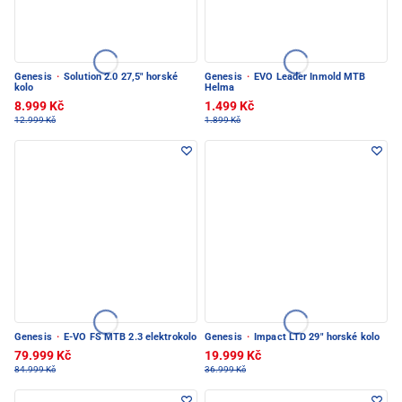
Genesis
·
Solution 2.0 27,5" horské
Genesis
·
EVO Leader Inmold MTB
kolo
Helma
8.999 Kč
1.499 Kč
12.999 Kč
1.899 Kč
Genesis
·
E-VO FS MTB 2.3 elektrokolo
Genesis
·
Impact LTD 29" horské kolo
79.999 Kč
19.999 Kč
84.999 Kč
36.999 Kč