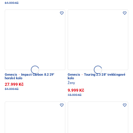
64.999 Kč
Genesis
·
Impact Carbon 8.2 29"
Genesis
·
Touring 2.3 28" trekkingové
horské kolo
kolo
Ženy
27.999 Kč
54.999 Kč
9.999 Kč
15.999 Kč