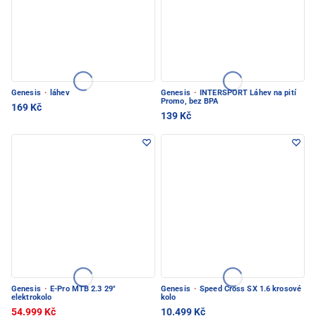
Genesis
·
láhev
Genesis
·
INTERSPORT Láhev na pití
Promo, bez BPA
169 Kč
139 Kč
Genesis
·
E-Pro MTB 2.3 29"
Genesis
·
Speed Cross SX 1.6 krosové
elektrokolo
kolo
54.999 Kč
10.499 Kč