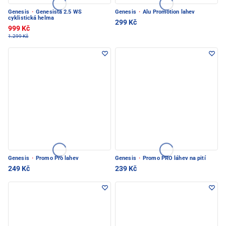
Genesis
·
Genesista 2.5 WS
Genesis
·
Alu Promotion lahev
cyklistická helma
299 Kč
999 Kč
1.299 Kč
Genesis
·
Promo Pro lahev
Genesis
·
Promo PRO láhev na pití
249 Kč
239 Kč