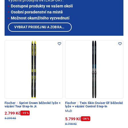
Vyberte prodejnu INTERSPORT:
Dostupné produkty ve vašem okolí
Osobní poradenství na místě
Možnost okamžitého vyzvednutí
VYBRAT PRODEJNU A ZOBRAZIT PRODUKTY
Fischer
·
Sprint Crown běžecké lyže +
Fischer
·
Twin Skin Cruiser EF běžecké
vázání Tour Step-In Jr.
lyže + vázání Control Step-In
Muži
2.799 Kč
-15 %
5.799 Kč
3.299 Kč
-34 %
8.798 Kč