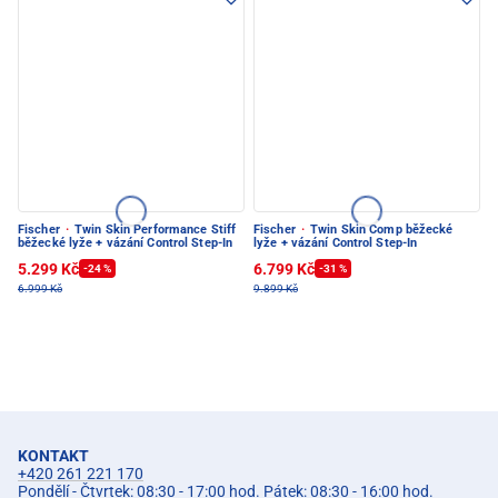
Fischer
·
Twin Skin Performance Stiff
Fischer
·
Twin Skin Comp běžecké
běžecké lyže + vázání Control Step-In
lyže + vázání Control Step-In
5.299 Kč
6.799 Kč
-24 %
-31 %
6.999 Kč
9.899 Kč
KONTAKT
+420 261 221 170
Pondělí - Čtvrtek: 08:30 - 17:00 hod. Pátek: 08:30 - 16:00 hod.