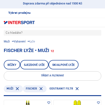
Doprava zdarma při objednávce nad 1500 Kč
Vybrat prodejnu
Co hledáte?
Muži
Vybavení
Lyže
FISCHER LYŽE • MUŽI
12
BĚŽKY
SJEZDOVÉ LYŽE
SKIALPOVÉ LYŽE
TŘÍDIT A FILTROVAT
FISCHER
ODSTRANIT FILTR
MUŽI