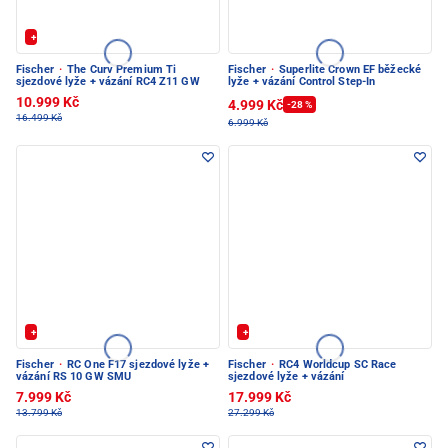
+ Extra Sleva 20%
Fischer
·
The Curv Premium Ti
Fischer
·
Superlite Crown EF běžecké
sjezdové lyže + vázání RC4 Z11 GW
lyže + vázání Control Step-In
10.999 Kč
4.999 Kč
-28 %
16.499 Kč
6.999 Kč
+ Extra Sleva 20%
+ Extra Sleva 20%
Fischer
·
RC One F17 sjezdové lyže +
Fischer
·
RC4 Worldcup SC Race
vázání RS 10 GW SMU
sjezdové lyže + vázání
7.999 Kč
17.999 Kč
13.799 Kč
27.299 Kč