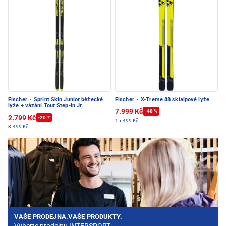
Fischer
·
Sprint Skin Junior běžecké
Fischer
·
X-Treme 88 skialpové lyže
lyže + vázání Tour Step-In Jr.
7.999 Kč
-48 %
2.799 Kč
-20 %
15.499 Kč
3.499 Kč
VAŠE PRODEJNA.VAŠE PRODUKTY.