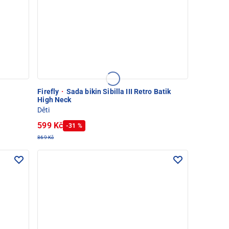
Firefly
·
Sada bikin Sibilla III Retro Batik
High Neck
Děti
599 Kč
-31 %
869 Kč