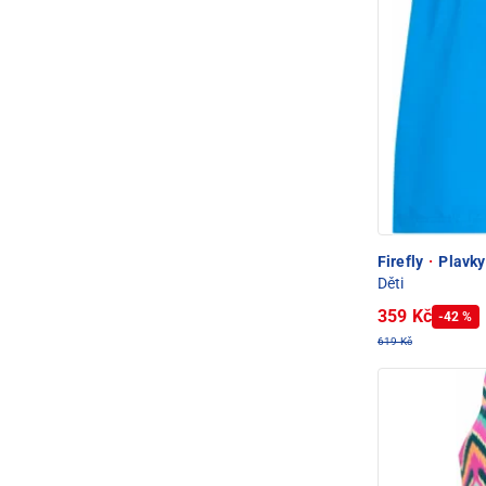
Firefly
·
Plavky 
Děti
359 Kč
-42 %
619 Kč