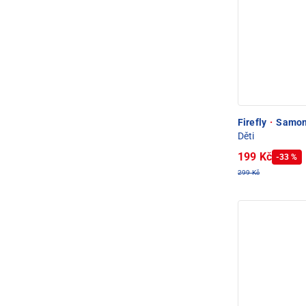
Firefly
·
Samon 
Děti
199 Kč
-33 %
299 Kč