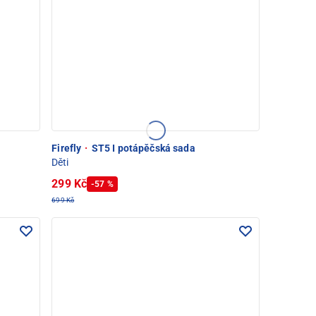
Firefly
·
ST5 I potápěčská sada
Děti
299 Kč
-57 %
699 Kč