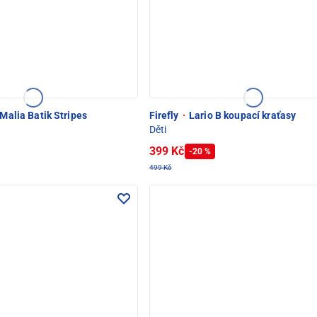
Malia Batik Stripes
Firefly
·
Lario B koupací kraťasy
Děti
399 Kč
-20 %
499 Kč