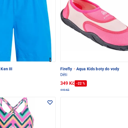
Ken III
Firefly
·
Aqua Kids boty do vody
Děti
349 Kč
-22 %
449 Kč