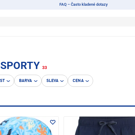
FAQ – Často kladené dotazy
Í SPORTY
33
OST
BARVA
SLEVA
CENA