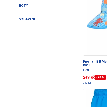
BOTY
VYBAVENÍ
Firefly
·
BB Mel
krku
Děti
249 Kč
-28 %
349 Kč