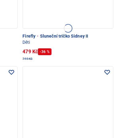
Firefly
·
Sluneční tričko Sidney II
Děti
479 Kč
-36 %
749 Kč