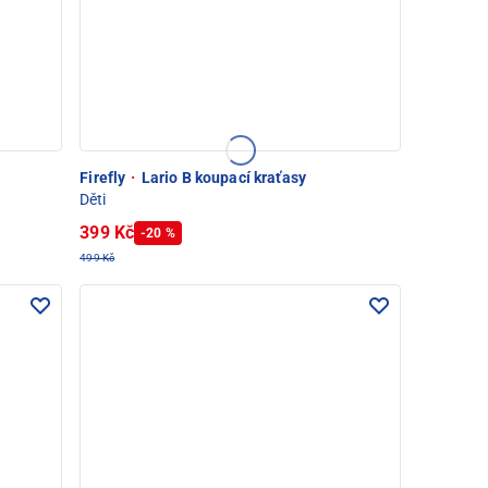
Firefly
·
Lario B koupací kraťasy
Děti
399 Kč
-20 %
499 Kč