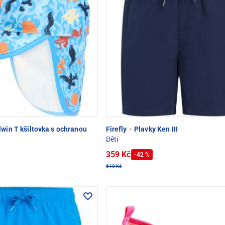
win T kšiltovka s ochranou
Firefly
·
Plavky Ken III
Děti
359 Kč
-42 %
619 Kč