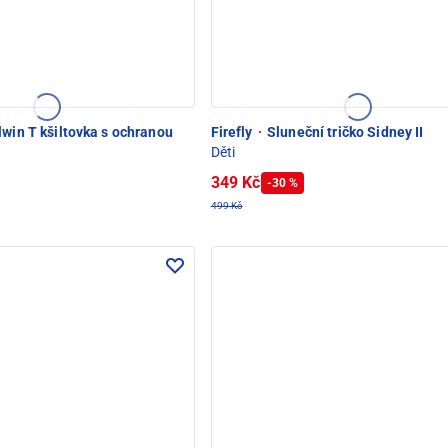
win T kšiltovka s ochranou
Firefly
·
Sluneční tričko Sidney II
Děti
349 Kč
-30 %
499 Kč