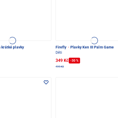
krátké plavky
Firefly
·
Plavky Ken III Palm Game
Děti
349 Kč
-30 %
499 Kč