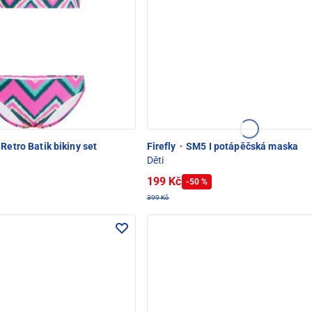
etro Batik bikiny set
Firefly
·
SM5 I potápěčská maska
Děti
199 Kč
-50 %
399 Kč