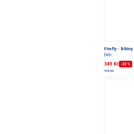
Firefly
·
Bikiny 
Děti
349 Kč
-22 %
449 Kč