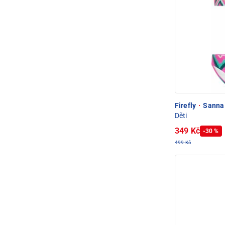
Firefly
·
Sanna R
Děti
349 Kč
-30 %
499 Kč