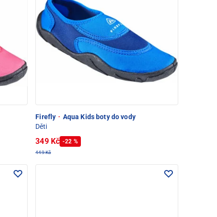
Firefly
·
Aqua Kids boty do vody
Děti
349 Kč
-22 %
449 Kč