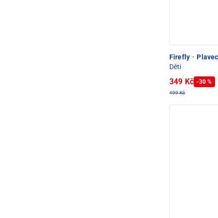
Firefly
·
Plavec
Děti
349 Kč
-30 %
499 Kč