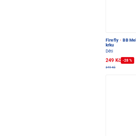
Firefly
·
BB Mel
krku
Děti
249 Kč
-28 %
349 Kč