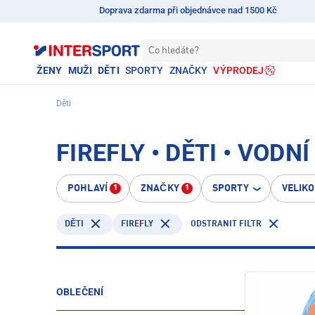
Doprava zdarma při objednávce nad 1500 Kč
Co hledáte?
ŽENY
MUŽI
DĚTI
SPORTY
ZNAČKY
VÝPRODEJ
Děti
FIREFLY • DĚTI • VODN
POHLAVÍ
ZNAČKY
SPORTY
VELIK
1
1
FIREFLY
ODSTRANIT FILTR
DĚTI
OBLEČENÍ