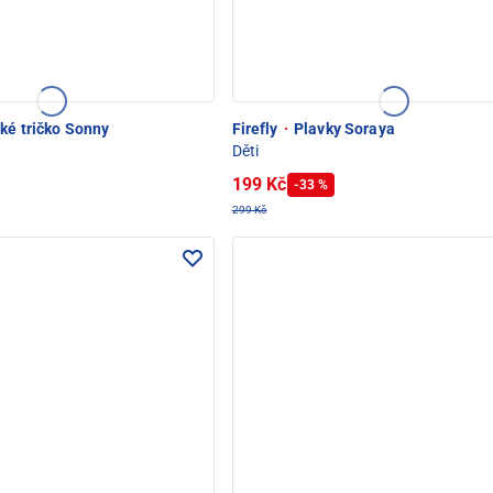
ké tričko Sonny
Firefly
·
Plavky Soraya
Děti
199 Kč
-33 %
299 Kč