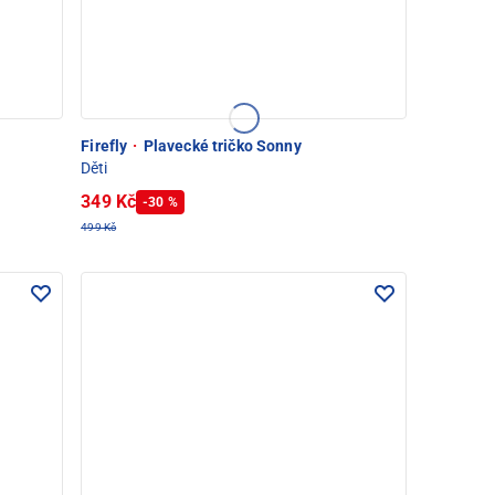
Firefly
·
Plavecké tričko Sonny
Děti
349 Kč
-30 %
499 Kč