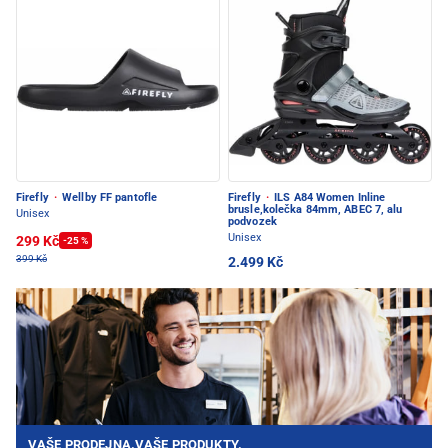
Firefly
·
Wellby FF pantofle
Firefly
·
ILS A84 Women Inline
brusle,kolečka 84mm, ABEC 7, alu
Unisex
podvozek
Unisex
299 Kč
-25 %
399 Kč
2.499 Kč
VAŠE PRODEJNA.VAŠE PRODUKTY.