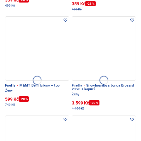
359 Kč
-28 %
499 Kč
499 Kč
Firefly
·
M&MT Bel II bikiny – top
Firefly
·
Snowboardová bunda Brosard
20.20 s kapucí
Ženy
Ženy
599 Kč
-20 %
3.599 Kč
-20 %
749 Kč
4.499 Kč