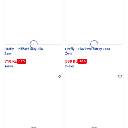
Firefly
·
Plážové šaty Ella
Firefly
·
Plavkové šortky Tess
Ženy
Ženy
719 Kč
599 Kč
-17 %
-20 %
869 Kč
749 Kč