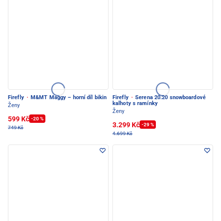
Firefly
·
M&MT Maggy – horní díl bikin
Firefly
·
Serena 20.20 snowboardové
kalhoty s ramínky
Ženy
Ženy
599 Kč
-20 %
3.299 Kč
-29 %
749 Kč
4.699 Kč