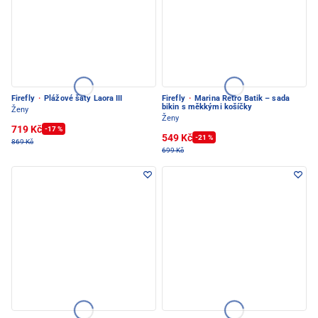
Firefly
·
Plážové šaty Laora III
Firefly
·
Marina Retro Batik – sada
bikin s měkkými košíčky
Ženy
Ženy
719 Kč
-17 %
549 Kč
-21 %
869 Kč
699 Kč