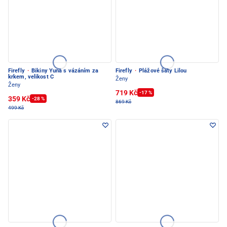
Firefly
·
Bikiny Yuna s vázáním za
Firefly
·
Plážové šaty Lilou
krkem, velikost C
Ženy
Ženy
719 Kč
-17 %
359 Kč
-28 %
869 Kč
499 Kč