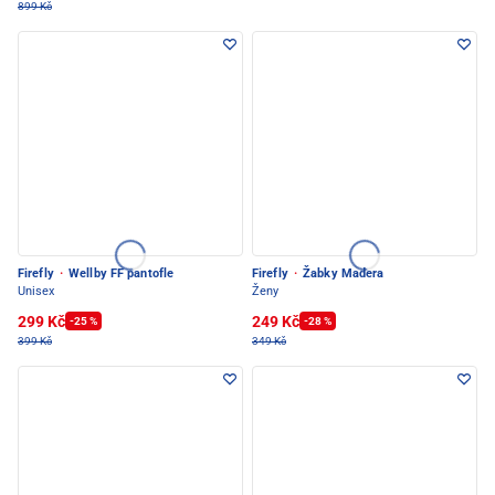
899 Kč
Firefly
·
Wellby FF pantofle
Firefly
·
Žabky Madera
Unisex
Ženy
299 Kč
249 Kč
-25 %
-28 %
399 Kč
349 Kč