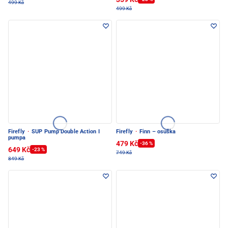
499 Kč
499 Kč
Firefly
·
SUP Pump Double Action I
Firefly
·
Finn – osuška
pumpa
479 Kč
-36 %
649 Kč
-23 %
749 Kč
849 Kč