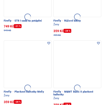
Firefly
·
ST8 I sada na potápění
Firefly
·
Růžové bikiny
Ženy
749 Kč
-21 %
359 Kč
949 Kč
-28 %
499 Kč
Firefly
·
Plavkové kalhotky Melly
Firefly
·
M&MT Basic II plavkové
kalhotky
Ženy
Ženy
359 Kč
-28 %
359 Kč
-28 %