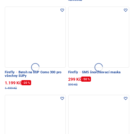
Firefly
·
Batoh na SUP Como 300 pro
Firefly
·
SM5 šnorchlovací maska
všechny SUPy
299 Kč
-50 %
1.199 Kč
-20 %
599 Kč
1.499 Kč