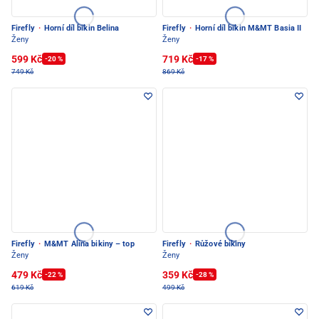
Firefly
·
Horní díl bikin Belina
Firefly
·
Horní díl bikin M&MT Basia II
Ženy
Ženy
599 Kč
719 Kč
-20 %
-17 %
749 Kč
869 Kč
Firefly
·
M&MT Alina bikiny – top
Firefly
·
Růžové bikiny
Ženy
Ženy
479 Kč
359 Kč
-22 %
-28 %
619 Kč
499 Kč