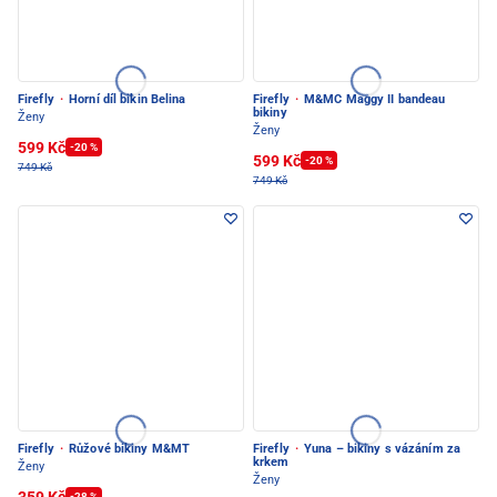
Firefly
·
Horní díl bikin Belina
Firefly
·
M&MC Maggy II bandeau
bikiny
Ženy
Ženy
599 Kč
-20 %
599 Kč
-20 %
749 Kč
749 Kč
Firefly
·
Růžové bikiny M&MT
Firefly
·
Yuna – bikiny s vázáním za
krkem
Ženy
Ženy
359 Kč
-28 %