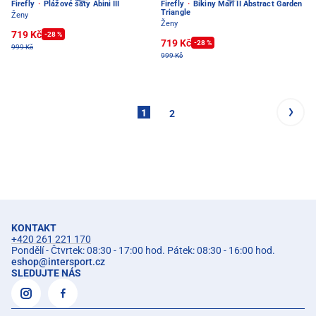
Firefly
·
Plážové šaty Abini III
Firefly
·
Bikiny Mari II Abstract Garden
Triangle
Ženy
Ženy
719 Kč
-28 %
719 Kč
-28 %
999 Kč
999 Kč
1
2
KONTAKT
+420 261 221 170
Pondělí - Čtvrtek: 08:30 - 17:00 hod. Pátek: 08:30 - 16:00 hod.
eshop
@
intersport.cz
SLEDUJTE NÁS