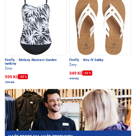
Firefly
·
Melany Abstract Garden
Firefly
·
Kira IV žabky
tankiny
Ženy
Ženy
349 Kč
-22 %
599 Kč
-25 %
449 Kč
799 Kč