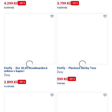
4.299 Kč
3.799 Kč
-28 %
-19 %
5.999 Kč
4.699 Kč
Firefly
·
Ilse 20.20 Snowboardová
Firefly
·
Plavkové šortky Tess
mikina s kapucí
Ženy
Ženy
599 Kč
-20 %
2.899 Kč
-30 %
749 Kč
4.199 Kč