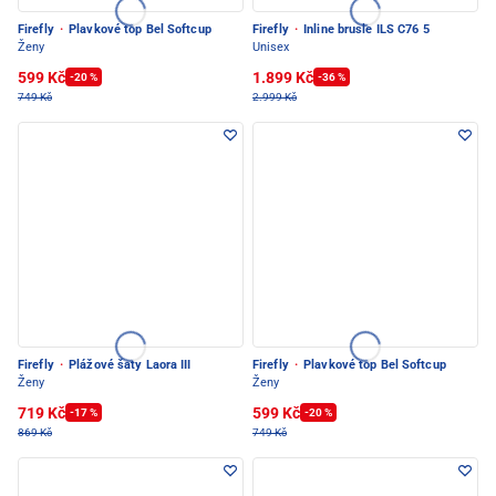
Firefly
·
Plavkové top Bel Softcup
Firefly
·
Inline brusle ILS C76 5
Ženy
Unisex
599 Kč
1.899 Kč
-20 %
-36 %
749 Kč
2.999 Kč
Firefly
·
Plážové šaty Laora III
Firefly
·
Plavkové top Bel Softcup
Ženy
Ženy
719 Kč
599 Kč
-17 %
-20 %
869 Kč
749 Kč