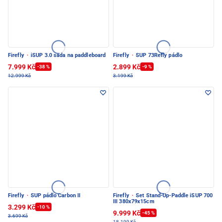
Firefly
·
iSUP 3.0 sada na paddleboard
Firefly
·
SUP 73Refly pádlo
7.999 Kč
2.899 Kč
-38 %
-9 %
12.999 Kč
3.199 Kč
Firefly
·
SUP pádlo Carbon II
Firefly
·
Set Stand-Up-Paddle iSUP 700
III 380x79x15cm
3.299 Kč
-10 %
9.999 Kč
-45 %
3.699 Kč
18.199 Kč