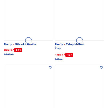
Firefly
·
Náhradní kolečka
Firefly
·
Žabky Madera
Ženy
999 Kč
-28 %
199 Kč
1.399 Kč
-42 %
349 Kč