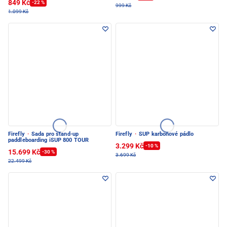
849 Kč
-22 %
999 Kč
1.099 Kč
Firefly
·
Sada pro stand-up
Firefly
·
SUP karbonové pádlo
paddleboarding iSUP 800 TOUR
3.299 Kč
-10 %
15.699 Kč
-30 %
3.699 Kč
22.499 Kč