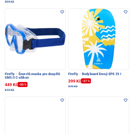
599 Kč
Firefly
·
Šnorchl.maska pro dospělé
Firefly
·
Bodyboard Emoji EPS 33 I
SM5 II C silikon
399 Kč
-27 %
449 Kč
-30 %
549 Kč
649 Kč