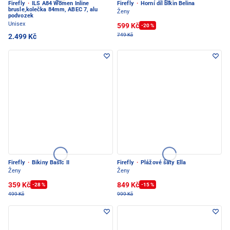
Firefly
·
ILS A84 Women Inline
Firefly
·
Horní díl bikin Belina
brusle,kolečka 84mm, ABEC 7, alu
Ženy
podvozek
Unisex
599 Kč
-20 %
749 Kč
2.499 Kč
Firefly
·
Bikiny Basic II
Firefly
·
Plážové šaty Ella
Ženy
Ženy
359 Kč
849 Kč
-28 %
-15 %
499 Kč
999 Kč