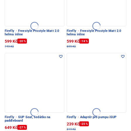
Firefly
·
Freestyle Prostyle Matt 2.0
Firefly
·
Freestyle Prostyle Matt 2.0
helma inline
helma inline
599 Kč
599 Kč
-20 %
-14 %
749 Kč
699 Kč
Firefly
·
SUP Seat, sedátko na
Firefly
·
Adaptér pro pumpu iSUP
paddleboard
239 Kč
-25 %
649 Kč
-27 %
319 Kč