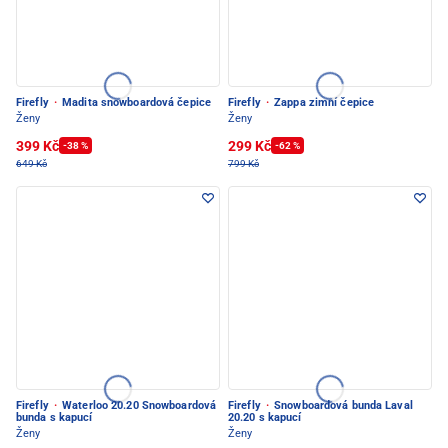
Firefly
·
Madita snowboardová čepice
Firefly
·
Zappa zimní čepice
Ženy
Ženy
399 Kč
299 Kč
-38 %
-62 %
649 Kč
799 Kč
Firefly
·
Waterloo 20.20 Snowboardová
Firefly
·
Snowboardová bunda Laval
bunda s kapucí
20.20 s kapucí
Ženy
Ženy