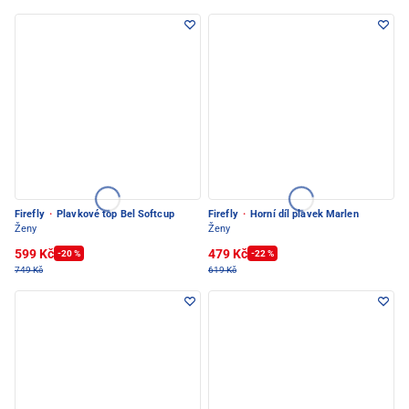
Firefly
·
Plavkové top Bel Softcup
Firefly
·
Horní díl plavek Marlen
Ženy
Ženy
599 Kč
479 Kč
-20 %
-22 %
749 Kč
619 Kč