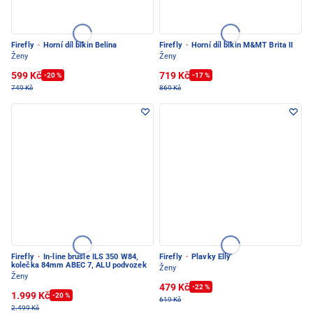
Firefly
·
Horní díl bikin Belina
Firefly
·
Horní díl bikin M&MT Brita II
Ženy
Ženy
599 Kč
719 Kč
-20 %
-17 %
749 Kč
869 Kč
Firefly
·
In-line brusle ILS 350 W84,
Firefly
·
Plavky Elly
kolečka 84mm ABEC 7, ALU podvozek
Ženy
Ženy
479 Kč
-22 %
1.999 Kč
-20 %
619 Kč
2.499 Kč