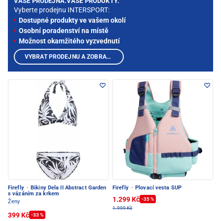
VAŠE PRODEJNA.VAŠE PRODUKTY.
Vyberte prodejnu INTERSPORT:
Dostupné produkty ve vašem okolí
Osobní poradenství na místě
Možnost okamžitého vyzvednutí
VYBRAT PRODEJNU A ZOBRAZIT PRODUKTY
Firefly
·
Bikiny Dela II Abstract Garden
Firefly
·
Plovací vesta SUP
s vázáním za krkem
1.299 Kč
-35 %
Ženy
1.999 Kč
399 Kč
-33 %