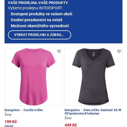
VAŠE PRODEJNA.VAŠE PRODUKTY.
Vyberte prodejnu INTERSPORT:
Dostupné produkty ve vašem okolí
Osobní poradenství na místě
Možnost okamžitého vyzvednutí
VYBRAT PRODEJNU A ZOBRAZIT PRODUKTY
Energetics
·
Cecilia tričko
Energetics
·
Dám.tričko Gaminel SS W
92%polyester,8%elastan
Ženy
Ženy
199 Kč
449 Kč
259 Kč