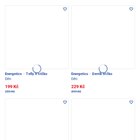
Energetics
·
Telly II tričko
Energetics
·
Derrik tričko
Děti
Děti
199 Kč
229 Kč
259 Kč
399 Kč