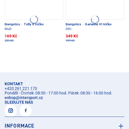
Energetics
·
Telly II tričko
Energetics
·
Garianne VI tričko
Muži
Děti
169 Kč
349 Kč
259 Kč
499 Kč
KONTAKT
+420 261 221 170
Pondělí - Čtvrtek: 08:30 - 17:00 hod. Pátek: 08:30 - 16:00 hod.
eshop
@
intersport.cz
SLEDUJTE NÁS
INFORMACE