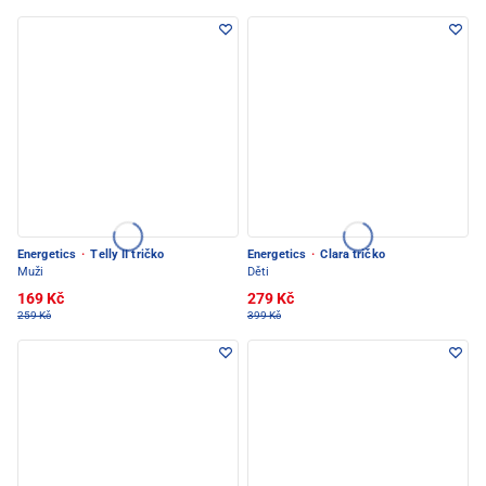
Energetics
·
Telly II tričko
Energetics
·
Clara tričko
Muži
Děti
169 Kč
279 Kč
259 Kč
399 Kč