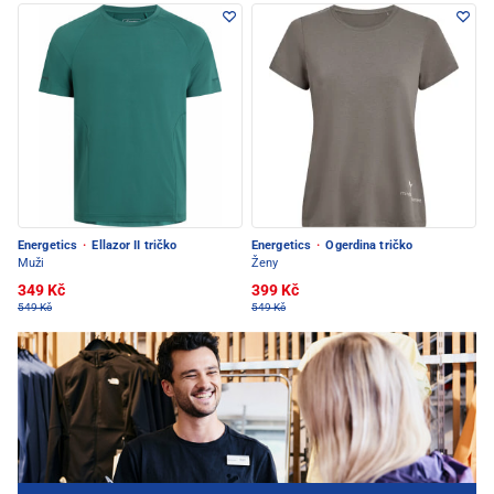
Energetics
·
Ellazor II tričko
Energetics
·
Ogerdina tričko
Muži
Ženy
349 Kč
399 Kč
549 Kč
549 Kč