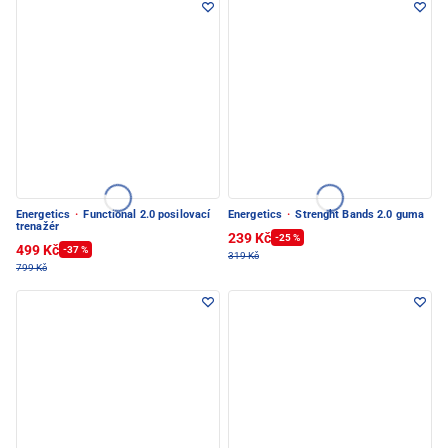
Energetics
·
Functional 2.0 posilovací
Energetics
·
Strenght Bands 2.0 guma
trenažér
239 Kč
-25 %
499 Kč
-37 %
319 Kč
799 Kč