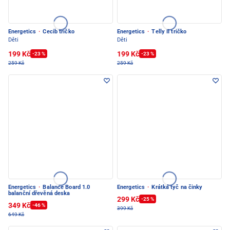
Energetics
·
Cecib tričko
Energetics
·
Telly II tričko
Děti
Děti
199 Kč
199 Kč
-23 %
-23 %
259 Kč
259 Kč
Energetics
·
Balance Board 1.0
Energetics
·
Krátká tyč na činky
balanční dřevěná deska
299 Kč
-25 %
349 Kč
-46 %
399 Kč
649 Kč