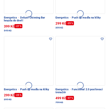
Energetics
·
Deluxe Chinning Bar
Energetics
·
Push up madla na kliky
hrazda do dveří
299 Kč
-25 %
399 Kč
-27 %
399 Kč
549 Kč
Energetics
·
Push up madla na kliky
Energetics
·
Functional 2.0 posilovací
trenažér
299 Kč
-25 %
499 Kč
-37 %
399 Kč
799 Kč