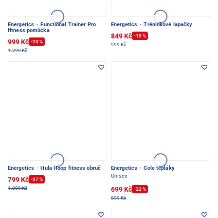
Energetics
·
Functional Trainer Pro
Energetics
·
Tréninkové lapačky
fitness pomůcka
849 Kč
-15 %
999 Kč
-23 %
999 Kč
1.299 Kč
Energetics
·
Hula Hoop fitness obruč
Energetics
·
Cole tepláky
Unisex
799 Kč
-27 %
699 Kč
1.099 Kč
-22 %
899 Kč