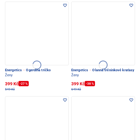
Energetics
·
Ogerdina tričko
Energetics
·
Olanna tréninkové kraťasy
Ženy
Ženy
399 Kč
399 Kč
-27 %
-38 %
549 Kč
649 Kč