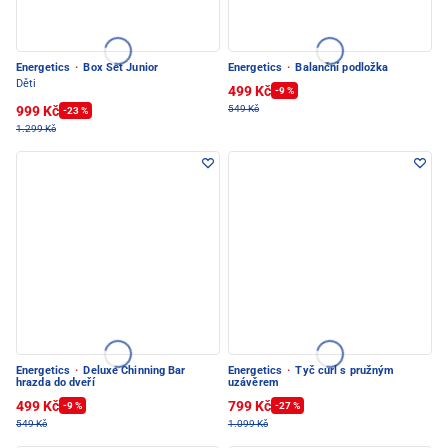
Energetics
·
Box Set Junior
Energetics
·
Balanční podložka
Děti
499 Kč
-9 %
999 Kč
549 Kč
-23 %
1.299 Kč
Energetics
·
Deluxe Chinning Bar
Energetics
·
Tyč curl s pružným
hrazda do dveří
uzávěrem
499 Kč
799 Kč
-9 %
-27 %
549 Kč
1.099 Kč