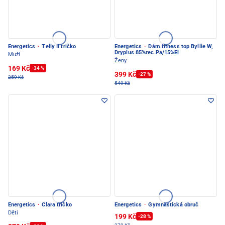
Energetics
·
Telly II tričko
Energetics
·
Dám.fitness top Byllie W,
Dryplus 85%rec.Pa/15%El
Muži
Ženy
169 Kč
-34 %
399 Kč
-27 %
259 Kč
549 Kč
Energetics
·
Clara tričko
Energetics
·
Gymnastická obruč
Děti
199 Kč
-28 %