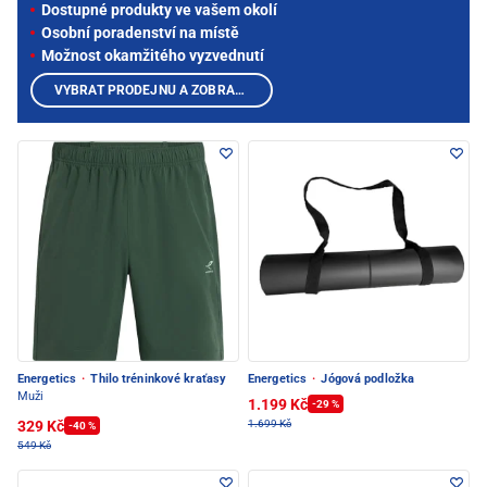
Dostupné produkty ve vašem okolí
Osobní poradenství na místě
Možnost okamžitého vyzvednutí
VYBRAT PRODEJNU A ZOBRAZIT PRODUKTY
Energetics
·
Thilo tréninkové kraťasy
Energetics
·
Jógová podložka
Muži
1.199 Kč
-29 %
329 Kč
1.699 Kč
-40 %
549 Kč