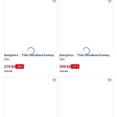
Energetics
·
Thilo tréninkové kraťasy
Energetics
·
Thilo tréninkové kraťasy
Děti
Děti
279 Kč
399 Kč
-30 %
-11 %
399 Kč
449 Kč