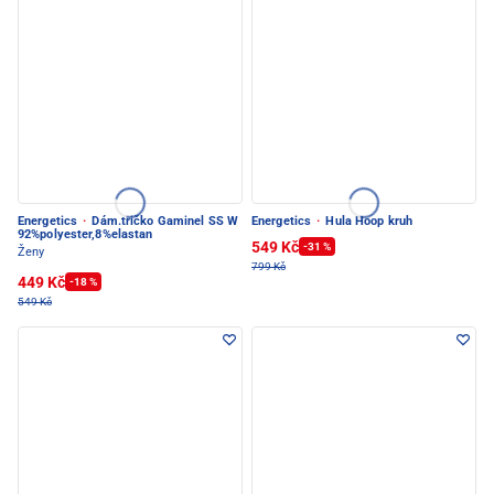
Energetics
·
Dám.tričko Gaminel SS W
Energetics
·
Hula Hoop kruh
92%polyester,8%elastan
549 Kč
-31 %
Ženy
799 Kč
449 Kč
-18 %
549 Kč