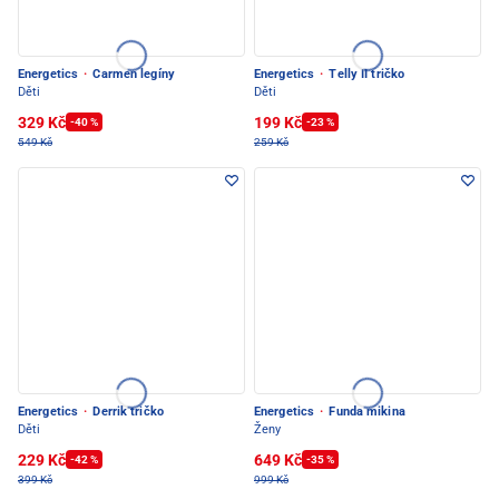
Energetics
·
Carmen legíny
Energetics
·
Telly II tričko
Děti
Děti
329 Kč
199 Kč
-40 %
-23 %
549 Kč
259 Kč
Energetics
·
Derrik tričko
Energetics
·
Funda mikina
Děti
Ženy
229 Kč
649 Kč
-42 %
-35 %
399 Kč
999 Kč