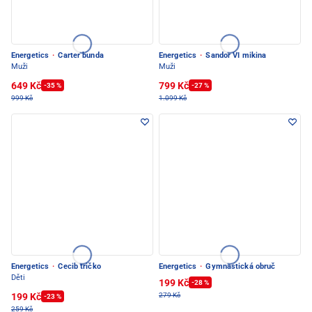
Energetics
·
Carter bunda
Energetics
·
Sandor VI mikina
Muži
Muži
649 Kč
799 Kč
-35 %
-27 %
999 Kč
1.099 Kč
Energetics
·
Cecib tričko
Energetics
·
Gymnastická obruč
Děti
199 Kč
-28 %
199 Kč
279 Kč
-23 %
259 Kč