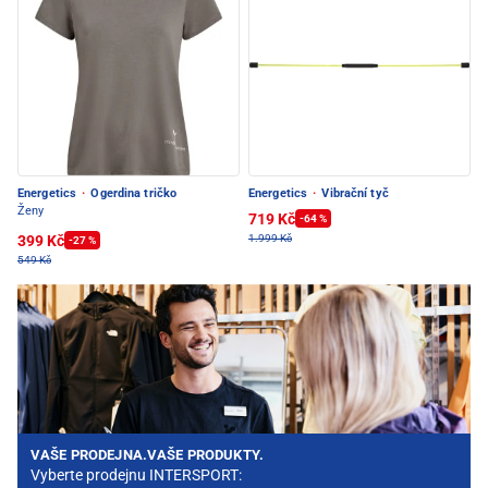
Energetics
·
Ogerdina tričko
Energetics
·
Vibrační tyč
Ženy
719 Kč
-64 %
399 Kč
1.999 Kč
-27 %
549 Kč
VAŠE PRODEJNA.VAŠE PRODUKTY.
Vyberte prodejnu INTERSPORT: