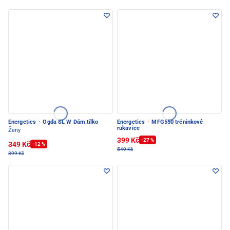
Energetics
·
Ogda SL W Dám.tílko
Energetics
·
MFG550 tréninkové
rukavice
Ženy
399 Kč
-27 %
349 Kč
-12 %
549 Kč
399 Kč