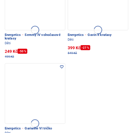
Energetics
·
Semmy IV volnočasové
Energetics
·
Gavin II kraťasy
kraťasy
Děti
Děti
399 Kč
-27 %
249 Kč
-50 %
549 Kč
499 Kč
Energetics
·
Garianne VI tričko