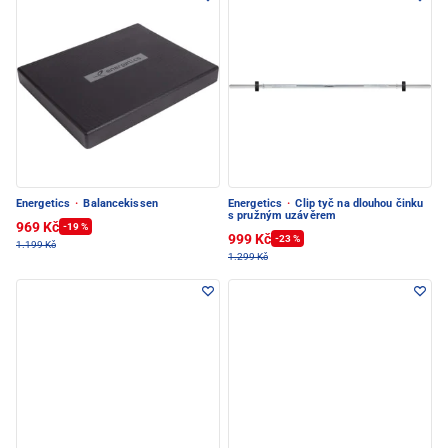
Energetics
·
Balancekissen
Energetics
·
Clip tyč na dlouhou činku
s pružným uzávěrem
969 Kč
-19 %
999 Kč
-23 %
1.199 Kč
1.299 Kč