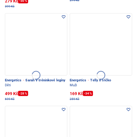
279 Kč
279 Kč
-30 %
399 Kč
Energetics
·
Sarah V tréninkové legíny
Energetics
·
Telly II tričko
Děti
Muži
499 Kč
169 Kč
-28 %
-34 %
699 Kč
259 Kč