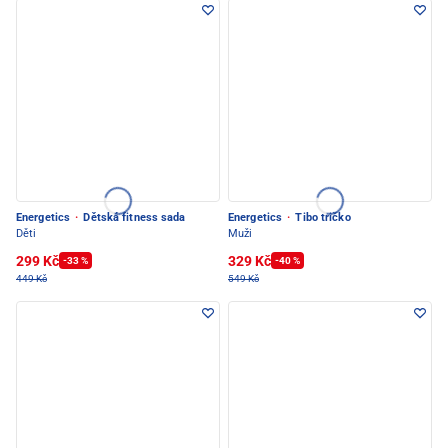
Energetics
·
Dětská fitness sada
Energetics
·
Tibo tričko
Děti
Muži
299 Kč
329 Kč
-33 %
-40 %
449 Kč
549 Kč