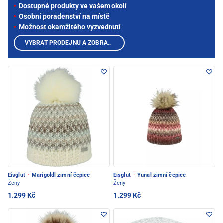
Dostupné produkty ve vašem okolí
Osobní poradenství na místě
Možnost okamžitého vyzvednutí
VYBRAT PRODEJNU A ZOBRAZIT PRODUKTY
Eisglut
·
Marigoldl zimní čepice
Eisglut
·
Yunal zimní čepice
Ženy
Ženy
1.299 Kč
1.299 Kč