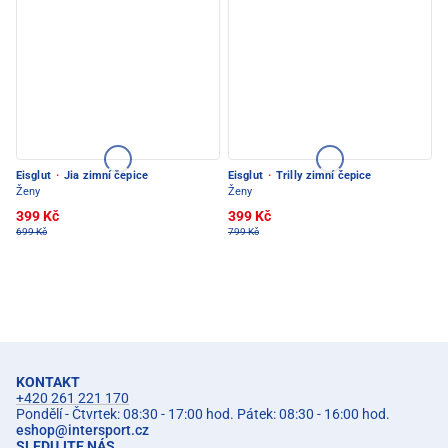
Eisglut
·
Jia zimní čepice
Eisglut
·
Trilly zimní čepice
Ženy
Ženy
399 Kč
399 Kč
699 Kč
799 Kč
KONTAKT
+420 261 221 170
Pondělí - Čtvrtek: 08:30 - 17:00 hod. Pátek: 08:30 - 16:00 hod.
eshop
@
intersport.cz
SLEDUJTE NÁS