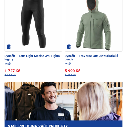
Dynafit - PEC POD SNĚŽKOU
Dynafit - PEC POD SNĚŽKOU
Dynafit
·
Tour Light Merino 3/4 Tights
Dynafit
·
Traverse Gtx Jkt turistická
legíny
bunda
Muži
Muži
1.727 Kč
5.999 Kč
2.159 Kč
7.499 Kč
VAŠE PRODEJNA.VAŠE PRODUKTY.