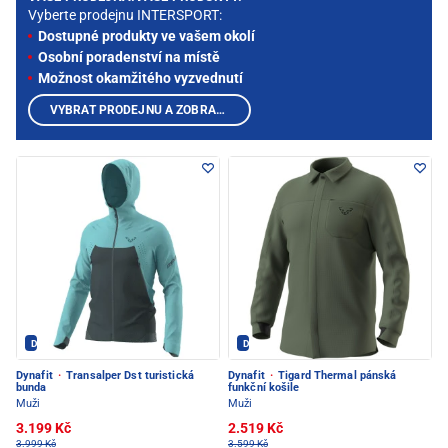
Vyberte prodejnu INTERSPORT:
Dostupné produkty ve vašem okolí
Osobní poradenství na místě
Možnost okamžitého vyzvednutí
VYBRAT PRODEJNU A ZOBRAZIT PRODUKTY
Dynafit - PEC POD SNĚŽKOU
Dynafit - PEC POD SNĚŽKOU
Dynafit
·
Transalper Dst turistická
Dynafit
·
Tigard Thermal pánská
bunda
funkční košile
Muži
Muži
3.199 Kč
2.519 Kč
3.999 Kč
3.599 Kč