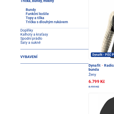
Trička, bundy, mikiny
Bundy
Funkční košile
Topy a tílka
Trička s dlouhým rukávem
Doplňky
Kalhoty a kraťasy
Spodní prádlo
Šaty a sukně
Dynafit - PEC
VYBAVENÍ
Dynafit
·
Radic
bunda
Ženy
6.799 Kč
8.499 Kč