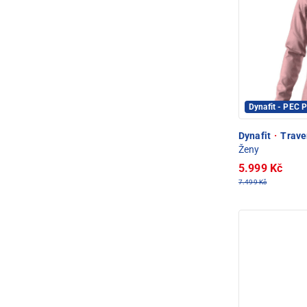
Dynafit - PEC
Dynafit
·
Traver
Ženy
5.999 Kč
7.499 Kč