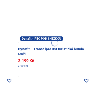
Dynafit - PEC POD SNĚŽKOU
Dynafit
·
Transalper Dst turistická bunda
Muži
3.199 Kč
3.999 Kč