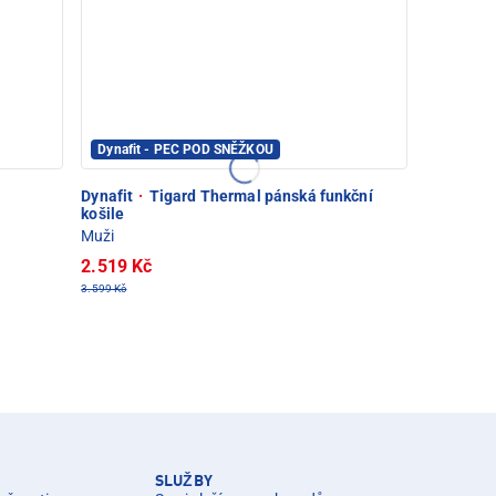
Dynafit - PEC POD SNĚŽKOU
Dynafit
·
Tigard Thermal pánská funkční
košile
Muži
2.519 Kč
3.599 Kč
SLUŽBY