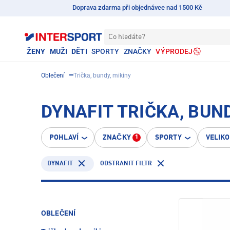
Doprava zdarma při objednávce nad 1500 Kč
Co hledáte?
ŽENY
MUŽI
DĚTI
SPORTY
ZNAČKY
VÝPRODEJ
Oblečení
Trička, bundy, mikiny
DYNAFIT TRIČKA, BUND
POHLAVÍ
ZNAČKY
SPORTY
VELIK
1
DYNAFIT
ODSTRANIT FILTR
OBLEČENÍ