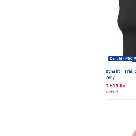
Dynafit - PEC
Dynafit
·
Trail 
Ženy
1.519 Kč
1.899 Kč