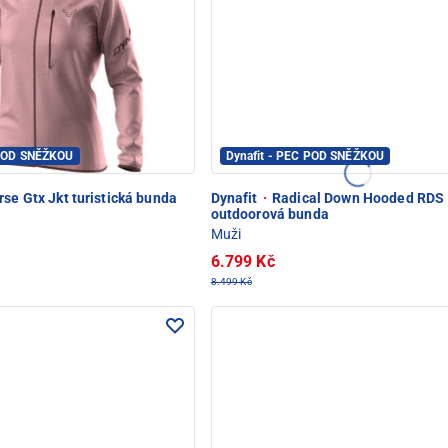
 POD SNĚŽKOU
Dynafit - PEC POD SNĚŽKOU
se Gtx Jkt turistická bunda
Dynafit
·
Radical Down Hooded RDS
outdoorová bunda
Muži
6.799 Kč
8.499 Kč