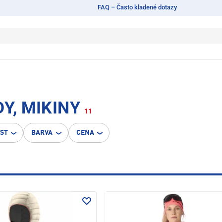
FAQ – Často kladené dotazy
Y, MIKINY
11
OST
BARVA
CENA