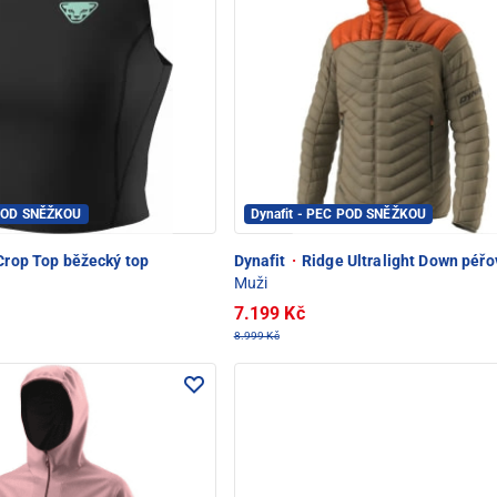
 POD SNĚŽKOU
Dynafit - PEC POD SNĚŽKOU
Crop Top běžecký top
Dynafit
·
Ridge Ultralight Down péř
Muži
7.199 Kč
8.999 Kč