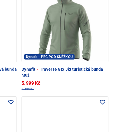
Dynafit - PEC POD SNĚŽKOU
ová bunda
Dynafit
·
Traverse Gtx Jkt turistická bunda
Muži
5.999 Kč
7.499 Kč