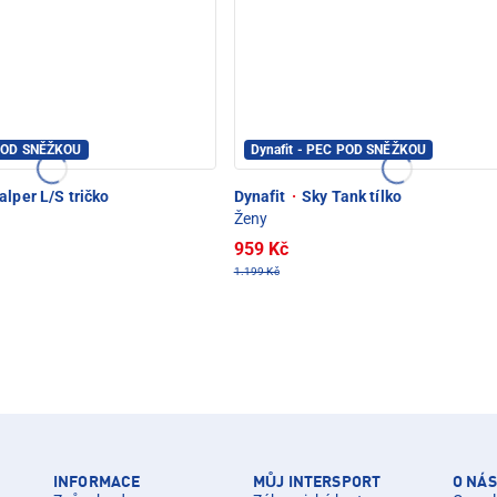
 POD SNĚŽKOU
Dynafit - PEC POD SNĚŽKOU
lper L/S tričko
Dynafit
·
Sky Tank tílko
Ženy
959 Kč
1.199 Kč
INFORMACE
MŮJ INTERSPORT
O NÁS