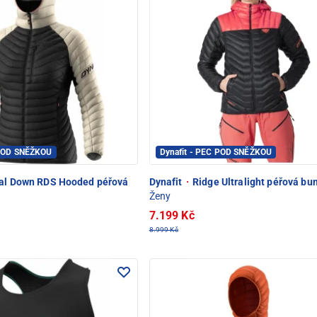
 POD SNĚŽKOU
Dynafit - PEC POD SNĚŽKOU
al Down RDS Hooded péřová
Dynafit
·
Ridge Ultralight péřová bu
Ženy
7.199 Kč
8.999 Kč