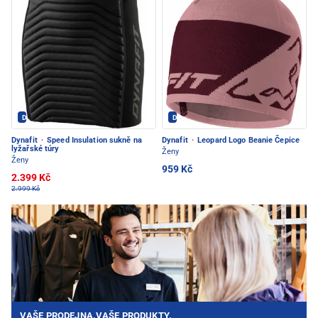
Dynafit - PEC POD SNĚŽKOU
Dynafit - PEC POD SNĚŽKOU
Dynafit
·
Speed Insulation sukně na
Dynafit
·
Leopard Logo Beanie Čepice
lyžařské túry
Ženy
Ženy
959 Kč
2.399 Kč
2.999 Kč
VAŠE PRODEJNA.VAŠE PRODUKTY.