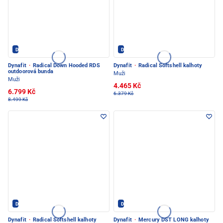
Dynafit - PEC POD SNĚŽKOU
Dynafit - PEC POD SNĚŽKOU
Dynafit
·
Radical Down Hooded RDS
Dynafit
·
Radical Softshell kalhoty
outdoorová bunda
Muži
Muži
4.465 Kč
6.799 Kč
6.379 Kč
8.499 Kč
Dynafit - PEC POD SNĚŽKOU
Dynafit - PEC POD SNĚŽKOU
Dynafit
·
Radical Softshell kalhoty
Dynafit
·
Mercury DST LONG kalhoty