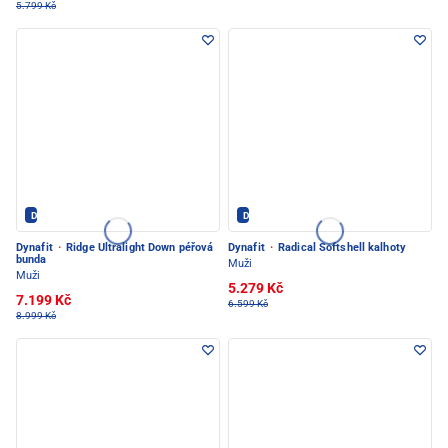
5.799 Kč
Dynafit - PEC POD SNĚŽKOU
Dynafit - PEC POD SNĚŽKOU
Dynafit
·
Ridge Ultralight Down péřová
Dynafit
·
Radical Softshell kalhoty
bunda
Muži
Muži
5.279 Kč
7.199 Kč
6.599 Kč
8.999 Kč