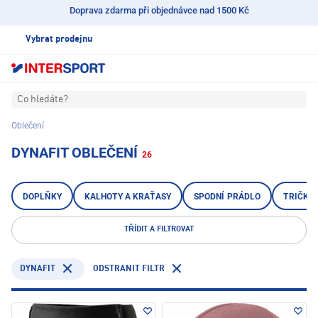
Doprava zdarma při objednávce nad 1500 Kč
Vybrat prodejnu
Co hledáte?
Oblečení
DYNAFIT OBLEČENÍ
26
DOPLŇKY
KALHOTY A KRAŤASY
SPODNÍ PRÁDLO
TRIČKA,
TŘÍDIT A FILTROVAT
DYNAFIT
ODSTRANIT FILTR