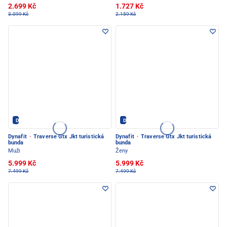
2.699 Kč
1.727 Kč
3.099 Kč
2.159 Kč
Dynafit - PEC POD SNĚŽKOU
Dynafit - PEC POD SNĚŽKOU
Dynafit
·
Traverse Gtx Jkt turistická
Dynafit
·
Traverse Gtx Jkt turistická
bunda
bunda
Muži
Ženy
5.999 Kč
5.999 Kč
7.499 Kč
7.499 Kč