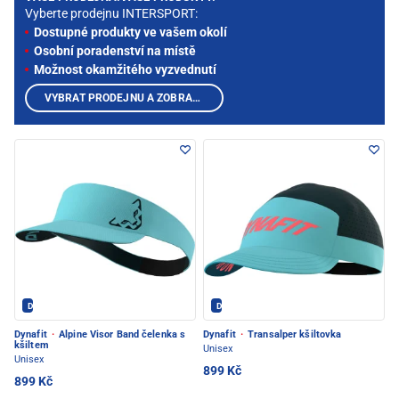
Vyberte prodejnu INTERSPORT:
Dostupné produkty ve vašem okolí
Osobní poradenství na místě
Možnost okamžitého vyzvednutí
VYBRAT PRODEJNU A ZOBRAZIT PRODUKTY
Dynafit - PEC POD SNĚŽKOU
Dynafit - PEC POD SNĚŽKOU
Dynafit
·
Alpine Visor Band čelenka s
Dynafit
·
Transalper kšiltovka
kšiltem
Unisex
Unisex
899 Kč
899 Kč