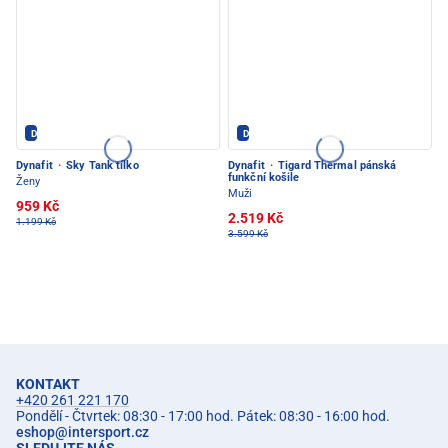
Dynafit - PEC POD SNĚŽKOU
Dynafit - PEC POD SNĚŽKOU
Dynafit
·
Sky Tank tílko
Dynafit
·
Tigard Thermal pánská
funkční košile
Ženy
Muži
959 Kč
2.519 Kč
1.199 Kč
3.599 Kč
KONTAKT
+420 261 221 170
Pondělí - Čtvrtek: 08:30 - 17:00 hod. Pátek: 08:30 - 16:00 hod.
eshop
@
intersport.cz