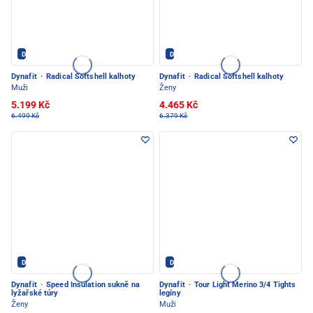
Dynafit - PEC POD SNĚŽKOU
Dynafit - PEC POD SNĚŽKOU
Dynafit
·
Radical Softshell kalhoty
Dynafit
·
Radical Softshell kalhoty
Muži
Ženy
5.199 Kč
4.465 Kč
6.499 Kč
6.379 Kč
Dynafit - PEC POD SNĚŽKOU
Dynafit - PEC POD SNĚŽKOU
Dynafit
·
Speed Insulation sukně na
Dynafit
·
Tour Light Merino 3/4 Tights
lyžařské túry
legíny
Ženy
Muži