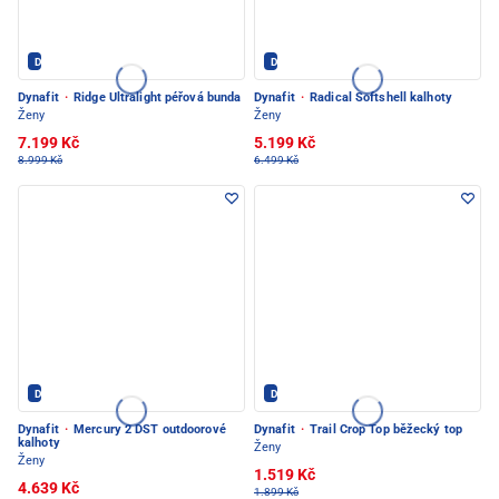
Dynafit - PEC POD SNĚŽKOU
Dynafit - PEC POD SNĚŽKOU
Dynafit
·
Ridge Ultralight péřová bunda
Dynafit
·
Radical Softshell kalhoty
Ženy
Ženy
7.199 Kč
5.199 Kč
8.999 Kč
6.499 Kč
Dynafit - PEC POD SNĚŽKOU
Dynafit - PEC POD SNĚŽKOU
Dynafit
·
Mercury 2 DST outdoorové
Dynafit
·
Trail Crop Top běžecký top
kalhoty
Ženy
Ženy
1.519 Kč
4.639 Kč
1.899 Kč