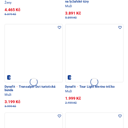
na lyžařské túry
Ženy
Muži
4.465 Kč
3.891 Kč
6.379 Kč
5.399 Kč
Dynafit - PEC POD SNĚŽKOU
Dynafit - PEC POD SNĚŽKOU
Dynafit
·
Transalper Dst turistická
Dynafit
·
Tour Light Merino tričko
bunda
Muži
Muži
1.999 Kč
3.199 Kč
2.499 Kč
3.999 Kč