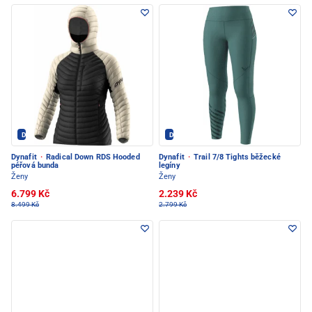
Dynafit - PEC POD SNĚŽKOU
Dynafit - PEC POD SNĚŽKOU
Dynafit
·
Radical Down RDS Hooded
Dynafit
·
Trail 7/8 Tights běžecké
péřová bunda
legíny
Ženy
Ženy
6.799 Kč
2.239 Kč
8.499 Kč
2.799 Kč