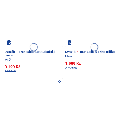
Dynafit - PEC POD SNĚŽKOU
Dynafit - PEC POD SNĚŽKOU
Dynafit
·
Transalper Dst turistická
Dynafit
·
Tour Light Merino tričko
bunda
Muži
Muži
1.999 Kč
3.199 Kč
2.499 Kč
3.999 Kč