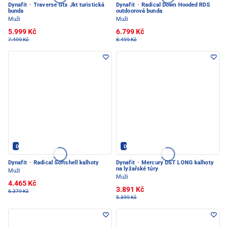
Dynafit
·
Traverse Gtx Jkt turistická
Dynafit
·
Radical Down Hooded RDS
bunda
outdoorová bunda
Muži
Muži
5.999 Kč
6.799 Kč
7.499 Kč
8.499 Kč
Dynafit - PEC POD SNĚŽKOU
Dynafit - PEC POD SNĚŽKOU
Dynafit
·
Radical Softshell kalhoty
Dynafit
·
Mercury DST LONG kalhoty
na lyžařské túry
Muži
Muži
4.465 Kč
3.891 Kč
6.379 Kč
5.399 Kč