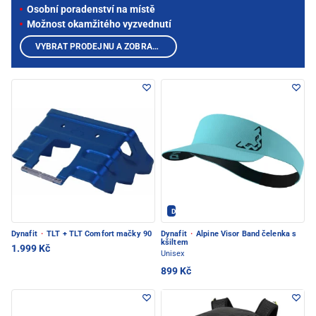
Osobní poradenství na místě
Možnost okamžitého vyzvednutí
VYBRAT PRODEJNU A ZOBRAZIT PRODUKTY
Dynafit - PEC POD SNĚŽKOU
Dynafit
·
TLT + TLT Comfort mačky 90
Dynafit
·
Alpine Visor Band čelenka s
kšiltem
1.999 Kč
Unisex
899 Kč