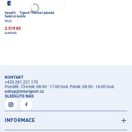
Dynafit - PEC POD SNĚŽKOU
Dynafit
·
Tigard Thermal pánská
funkční košile
Muži
2.519 Kč
3.599 Kč
KONTAKT
+420 261 221 170
Pondělí - Čtvrtek: 08:30 - 17:00 hod. Pátek: 08:30 - 16:00 hod.
eshop
@
intersport.cz
SLEDUJTE NÁS
INFORMACE