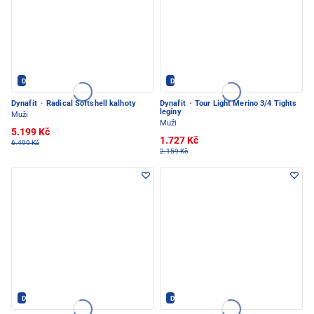
Dynafit - PEC POD SNĚŽKOU
Dynafit - PEC POD SNĚŽKOU
Dynafit
·
Radical Softshell kalhoty
Dynafit
·
Tour Light Merino 3/4 Tights
legíny
Muži
Muži
5.199 Kč
1.727 Kč
6.499 Kč
2.159 Kč
Dynafit - PEC POD SNĚŽKOU
Dynafit - PEC POD SNĚŽKOU