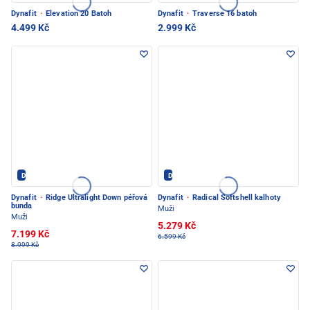
Dynafit
·
Elevation 20 Batoh
Dynafit
·
Traverse 16 batoh
4.499 Kč
2.999 Kč
Dynafit - PEC POD SNĚŽKOU
Dynafit - PEC POD SNĚŽKOU
Dynafit
·
Ridge Ultralight Down péřová
Dynafit
·
Radical Softshell kalhoty
bunda
Muži
Muži
5.279 Kč
7.199 Kč
6.599 Kč
8.999 Kč