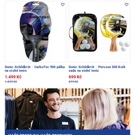
Donic-Schildkröt
·
CarboTec 900 pálka
Donic-Schildkröt
·
Persson 500 Kork
na stolní tenis
sada na stolní tenis
1.499 Kč
699 Kč
1.699 Kč
849 Kč