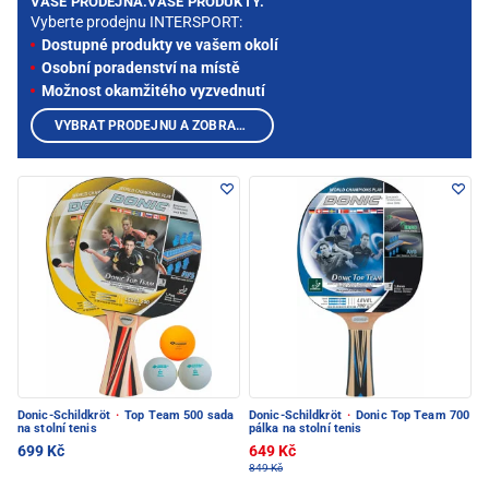
VAŠE PRODEJNA.VAŠE PRODUKTY.
Vyberte prodejnu INTERSPORT:
Dostupné produkty ve vašem okolí
Osobní poradenství na místě
Možnost okamžitého vyzvednutí
VYBRAT PRODEJNU A ZOBRAZIT PRODUKTY
Donic-Schildkröt
·
Top Team 500 sada
Donic-Schildkröt
·
Donic Top Team 700
na stolní tenis
pálka na stolní tenis
699 Kč
649 Kč
849 Kč