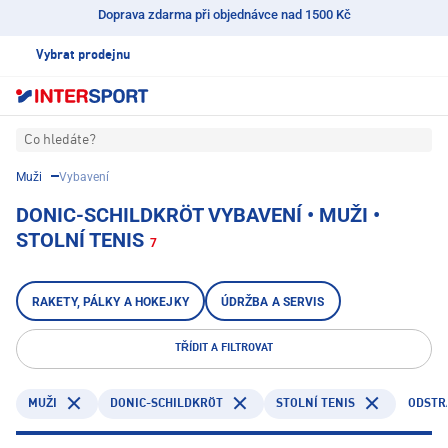
Doprava zdarma při objednávce nad 1500 Kč
Vybrat prodejnu
Co hledáte?
Muži
Vybavení
DONIC-SCHILDKRÖT VYBAVENÍ • MUŽI •
STOLNÍ TENIS
7
RAKETY, PÁLKY A HOKEJKY
ÚDRŽBA A SERVIS
TŘÍDIT A FILTROVAT
DONIC-SCHILDKRÖT
STOLNÍ TENIS
ODSTR
MUŽI