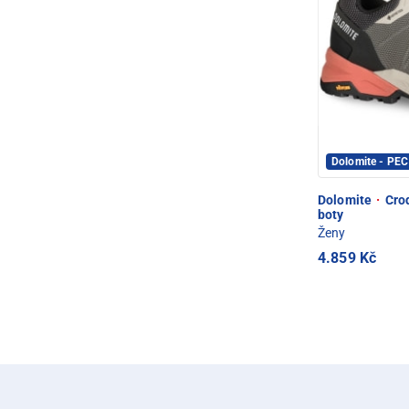
Dolomite - PE
Dolomite
·
Crod
boty
Ženy
4.859 Kč