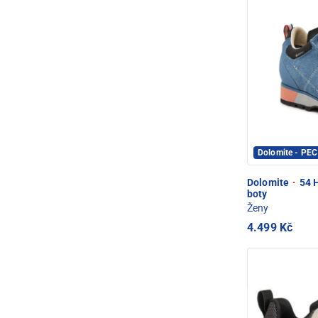
Dolomite - PE
Dolomite
·
54 H
boty
Ženy
4.499 Kč