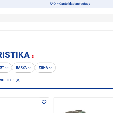
FAQ – Často kladené dotazy
RISTIKA
3
OST
BARVA
CENA
NIT FILTR