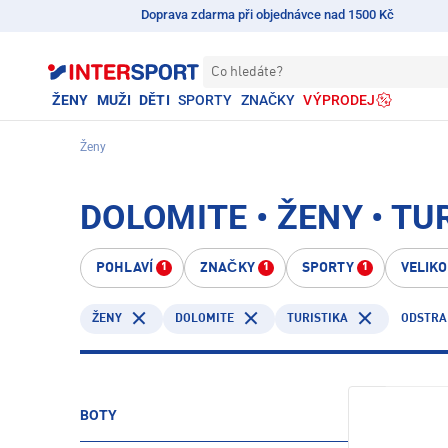
Doprava zdarma při objednávce nad 1500 Kč
Co hledáte?
ŽENY
MUŽI
DĚTI
SPORTY
ZNAČKY
VÝPRODEJ
Ženy
DOLOMITE • ŽENY • TU
POHLAVÍ
ZNAČKY
SPORTY
VELIK
1
1
1
DOLOMITE
TURISTIKA
ODSTRA
ŽENY
BOTY