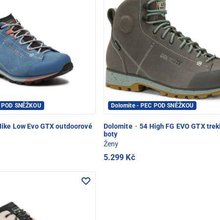
C POD SNĚŽKOU
Dolomite - PEC POD SNĚŽKOU
ike Low Evo GTX outdoorové
Dolomite
·
54 High FG EVO GTX trek
boty
Ženy
5.299 Kč