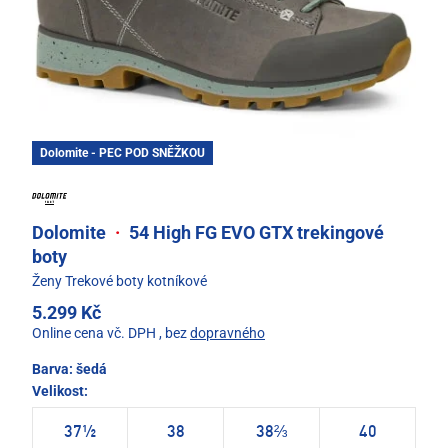
Dolomite - PEC POD SNĚŽKOU
Dolomite
·
54 High FG EVO GTX trekingové
boty
Ženy Trekové boty kotníkové
5.299 Kč
Online cena vč. DPH
, bez
dopravného
Barva:
šedá
Velikost:
37½
38
38⅔
40