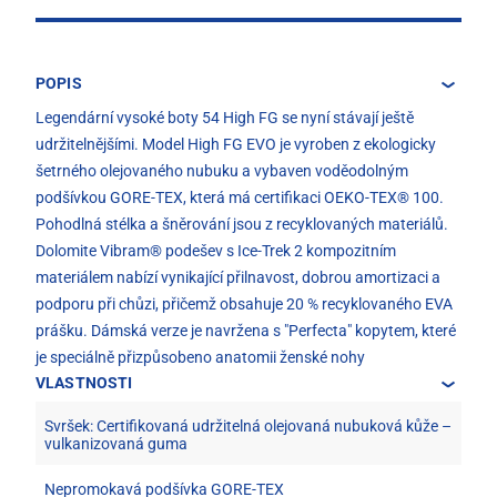
POPIS
Legendární vysoké boty 54 High FG se nyní stávají ještě
udržitelnějšími. Model High FG EVO je vyroben z ekologicky
šetrného olejovaného nubuku a vybaven voděodolným
podšívkou GORE-TEX, která má certifikaci OEKO-TEX® 100.
Pohodlná stélka a šněrování jsou z recyklovaných materiálů.
Dolomite Vibram® podešev s Ice-Trek 2 kompozitním
materiálem nabízí vynikající přilnavost, dobrou amortizaci a
podporu při chůzi, přičemž obsahuje 20 % recyklovaného EVA
prášku. Dámská verze je navržena s "Perfecta" kopytem, které
je speciálně přizpůsobeno anatomii ženské nohy
VLASTNOSTI
Svršek: Certifikovaná udržitelná olejovaná nubuková kůže –
vulkanizovaná guma
Nepromokavá podšívka GORE-TEX