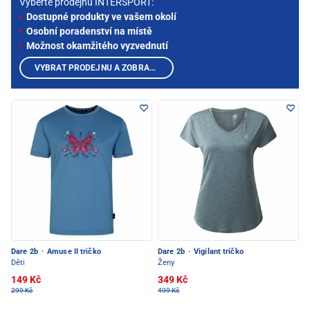
Vyberte prodejnu INTERSPORT:
Dostupné produkty ve vašem okolí
Osobní poradenství na místě
Možnost okamžitého vyzvednutí
VYBRAT PRODEJNU A ZOBRAZIT PRODUKTY
Dare 2b
·
Amuse II tričko
Dare 2b
·
Vigilant tričko
Děti
Ženy
149 Kč
349 Kč
299 Kč
499 Kč