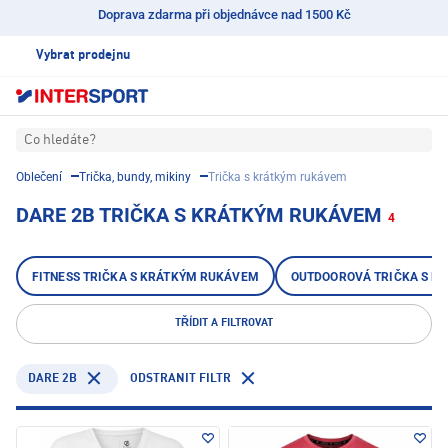
Doprava zdarma při objednávce nad 1500 Kč
Vybrat prodejnu
Co hledáte?
Oblečení
Trička, bundy, mikiny
Trička s krátkým rukávem
DARE 2B TRIČKA S KRÁTKÝM RUKÁVEM
4
FITNESS TRIČKA S KRÁTKÝM RUKÁVEM
OUTDOOROVÁ TRIČKA S K
TŘÍDIT A FILTROVAT
DARE 2B
ODSTRANIT FILTR