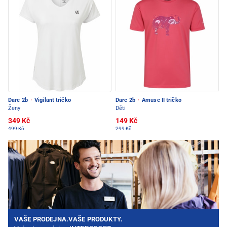
Dare 2b
·
Vigilant tričko
Dare 2b
·
Amuse II tričko
Ženy
Děti
349 Kč
149 Kč
499 Kč
299 Kč
VAŠE PRODEJNA.VAŠE PRODUKTY.