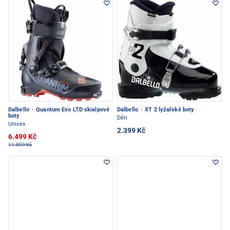
Dalbello
·
Quantum Evo LTD skialpové
Dalbello
·
XT 2 lyžařské boty
boty
Děti
Unisex
2.399 Kč
6.499 Kč
11.899 Kč