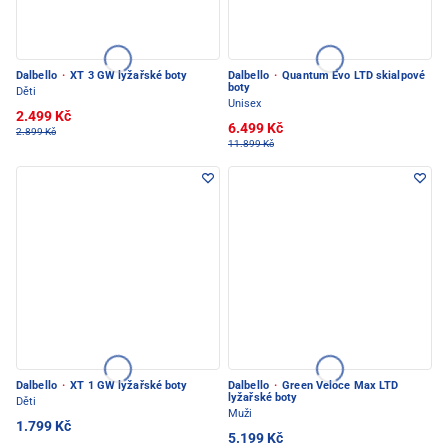
Dalbello
·
XT 3 GW lyžařské boty
Dalbello
·
Quantum Evo LTD skialpové
boty
Děti
Unisex
2.499 Kč
6.499 Kč
2.899 Kč
11.899 Kč
Dalbello
·
XT 1 GW lyžařské boty
Dalbello
·
Green Veloce Max LTD
lyžařské boty
Děti
Muži
1.799 Kč
5.199 Kč