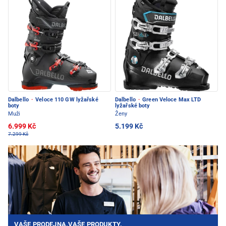
Dalbello
·
Veloce 110 GW lyžařské
Dalbello
·
Green Veloce Max LTD
boty
lyžařské boty
Muži
Ženy
6.999 Kč
5.199 Kč
7.299 Kč
VAŠE PRODEJNA.VAŠE PRODUKTY.