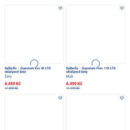
Dalbello
·
Quantum Evo W LTD
Dalbello
·
Quantum Free 110 LTD
skialpové boty
skialpové boty
Ženy
Muži
6.499 Kč
6.499 Kč
11.899 Kč
11.999 Kč