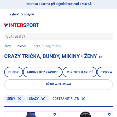
Doprava zdarma při objednávce nad 1500 Kč
Vybrat prodejnu
Co hledáte?
Ženy
Oblečení
Trička, bundy, mikiny
CRAZY TRIČKA, BUNDY, MIKINY • ŽENY
12
BUNDY
MIKINY BEZ KAPUCE
MIKINY S KAPUCÍ
TOPY A TÍ
TŘÍDIT A FILTROVAT
CRAZY
ODSTRANIT FILTR
ŽENY