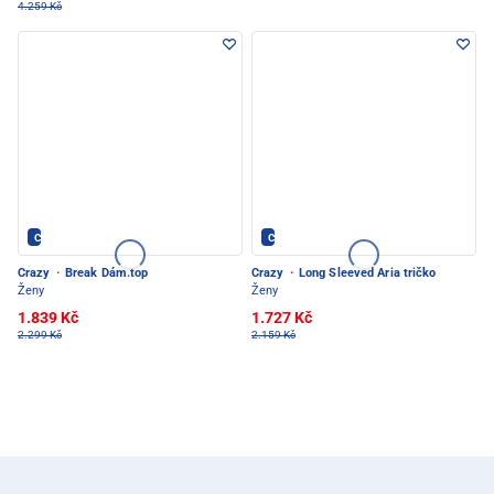
4.259 Kč
Crazy - PEC POD SNĚŽKOU
Crazy - PEC POD SNĚŽKOU
Crazy
·
Break Dám.top
Crazy
·
Long Sleeved Aria tričko
Ženy
Ženy
1.839 Kč
1.727 Kč
2.299 Kč
2.159 Kč