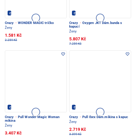
Crazy - PEC POD SNĚŽKOU
Crazy - PEC POD SNĚŽKOU
Crazy
·
WONDER MAGIC tričko
Crazy
·
Oxygen JKT Dám.bunda s
kapucí
Ženy
Ženy
1.581 Kč
5.807 Kč
2.259 Kč
7.259 Kč
Crazy - PEC POD SNĚŽKOU
Crazy - PEC POD SNĚŽKOU
Crazy
·
Pull Wonder Magic Woman
Crazy
·
Pull Ibex Dám.mikina s kapuc
mikina
Ženy
Ženy
2.719 Kč
3.407 Kč
3.399 Kč