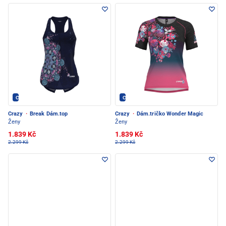
Crazy - PEC POD SNĚŽKOU
Crazy - PEC POD SNĚŽKOU
Crazy
·
Break Dám.top
Crazy
·
Dám.tričko Wonder Magic
Ženy
Ženy
1.839 Kč
1.839 Kč
2.299 Kč
2.299 Kč