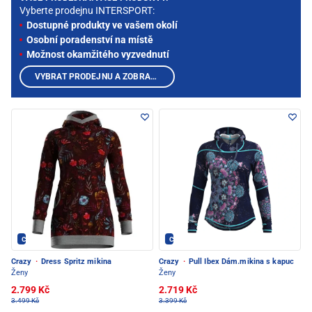
Vyberte prodejnu INTERSPORT:
Dostupné produkty ve vašem okolí
Osobní poradenství na místě
Možnost okamžitého vyzvednutí
VYBRAT PRODEJNU A ZOBRAZIT PRODUKTY
Crazy - PEC POD SNĚŽKOU
Crazy - PEC POD SNĚŽKOU
Crazy
·
Dress Spritz mikina
Crazy
·
Pull Ibex Dám.mikina s kapuc
Ženy
Ženy
2.799 Kč
2.719 Kč
3.499 Kč
3.399 Kč