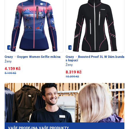
Crazy - PEC POD SNĚŽKOU
Crazy - PEC POD SNĚŽKOU
Crazy
·
Oxygen Women Selfie mikina
Crazy
·
Boosted Proof 3L W Dám.bunda
s kapucí
Ženy
Ženy
4.159 Kč
8.319 Kč
5.199 Kč
10.399 Kč
VAŠE PRODEJNA.VAŠE PRODUKTY.