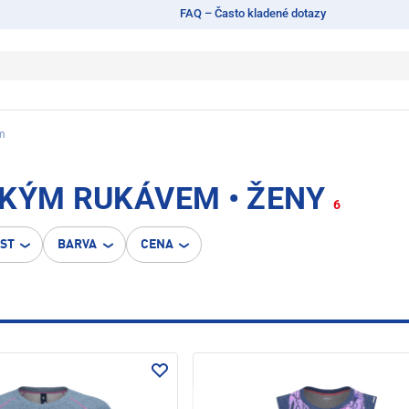
FAQ – Často kladené dotazy
em
TKÝM RUKÁVEM • ŽENY
6
OST
BARVA
CENA