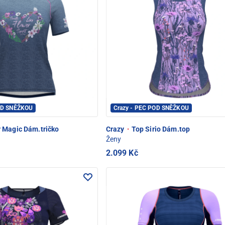
OD SNĚŽKOU
Crazy - PEC POD SNĚŽKOU
Magic Dám.tričko
Crazy
·
Top Sirio Dám.top
Ženy
2.099 Kč