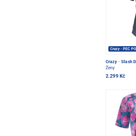
Crazy - PEC P
Crazy
·
Slash D
Ženy
2.299 Kč