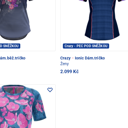
OD SNĚŽKOU
Crazy - PEC POD SNĚŽKOU
ám.běž.tričko
Crazy
·
Ionic Dám.tričko
Ženy
2.099 Kč