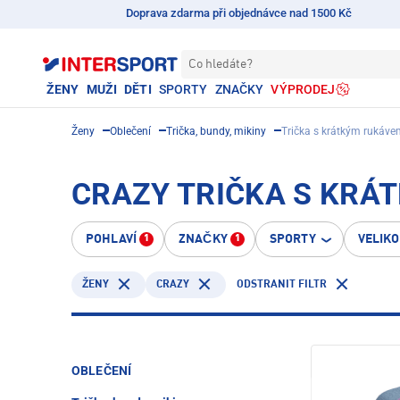
Doprava zdarma při objednávce nad 1500 Kč
Co hledáte?
ŽENY
MUŽI
DĚTI
SPORTY
ZNAČKY
VÝPRODEJ
Ženy
Oblečení
Trička, bundy, mikiny
Trička s krátkým rukáv
CRAZY TRIČKA S KRÁ
POHLAVÍ
ZNAČKY
SPORTY
VELIK
1
1
CRAZY
ODSTRANIT FILTR
ŽENY
OBLEČENÍ