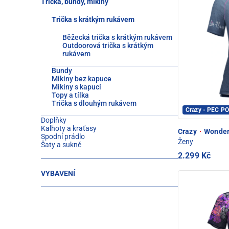
Trička, bundy, mikiny
Trička s krátkým rukávem
Běžecká trička s krátkým rukávem
Outdoorová trička s krátkým
rukávem
Bundy
Mikiny bez kapuce
Mikiny s kapucí
Topy a tílka
Trička s dlouhým rukávem
Crazy - PEC P
Doplňky
Kalhoty a kraťasy
Crazy
·
Wonder 
Spodní prádlo
Ženy
Šaty a sukně
2.299 Kč
VYBAVENÍ