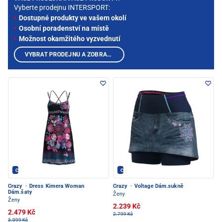
Vyberte prodejnu INTERSPORT:
Dostupné produkty ve vašem okolí
Osobní poradenství na místě
Možnost okamžitého vyzvednutí
VYBRAT PRODEJNU A ZOBRAZIT PRODUKTY
Crazy - PEC POD SNĚŽKOU
Crazy - PEC POD SNĚŽKOU
Crazy
·
Dress Kimera Woman
Crazy
·
Voltage Dám.sukně
Dám.šaty
Ženy
Ženy
2.239 Kč
2.479 Kč
2.799 Kč
3.099 Kč