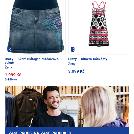
Crazy - PEC POD SNĚŽKOU
Crazy - PEC POD SNĚŽKOU
Crazy
·
Skort Hidrogen outdoorová
Crazy
·
Kimera Dám.šaty
sukně
Ženy
Ženy
3.099 Kč
1.999 Kč
2.859 Kč
VAŠE PRODEJNA.VAŠE PRODUKTY.