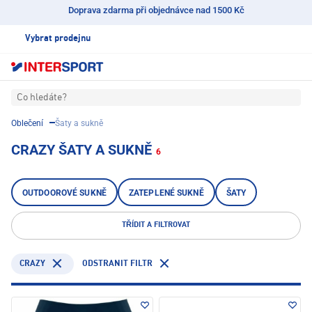
Doprava zdarma při objednávce nad 1500 Kč
Vybrat prodejnu
Co hledáte?
Oblečení
Šaty a sukně
CRAZY ŠATY A SUKNĚ
6
OUTDOOROVÉ SUKNĚ
ZATEPLENÉ SUKNĚ
ŠATY
TŘÍDIT A FILTROVAT
CRAZY
ODSTRANIT FILTR