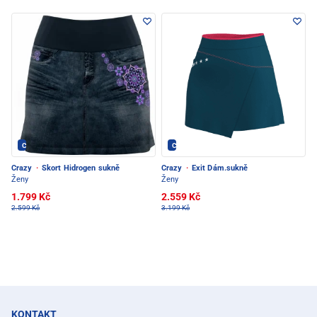
Crazy - PEC POD SNĚŽKOU
Crazy - PEC POD SNĚŽKOU
Crazy
·
Skort Hidrogen sukně
Crazy
·
Exit Dám.sukně
Ženy
Ženy
1.799 Kč
2.559 Kč
2.599 Kč
3.199 Kč
KONTAKT