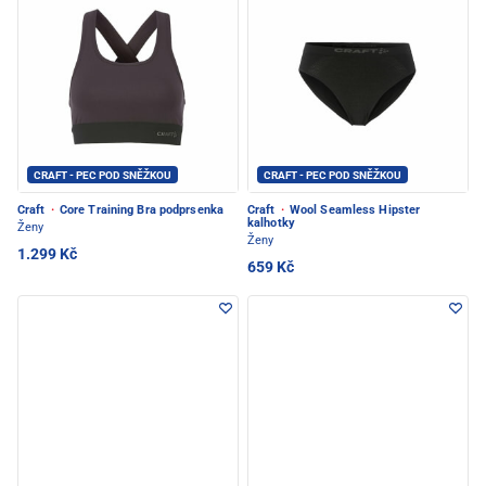
CRAFT - PEC POD SNĚŽKOU
CRAFT - PEC POD SNĚŽKOU
Craft
·
Core Training Bra podprsenka
Craft
·
Wool Seamless Hipster
kalhotky
Ženy
Ženy
1.299 Kč
659 Kč