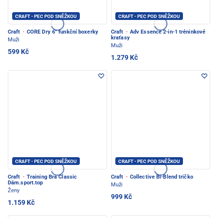
CRAFT - PEC POD SNĚŽKOU
CRAFT - PEC POD SNĚŽKOU
Craft
·
CORE Dry 6" funkční boxerky
Craft
·
Adv Essence 2-in-1 tréninkové
kraťasy
Muži
Muži
599 Kč
1.279 Kč
CRAFT - PEC POD SNĚŽKOU
CRAFT - PEC POD SNĚŽKOU
Craft
·
Training Bra Classic
Craft
·
Collective Bi-Blend tričko
Dám.sport.top
Muži
Ženy
999 Kč
1.159 Kč