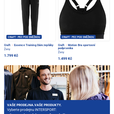
CRAFT - PEC POD SNĚŽKOU
CRAFT - PEC POD SNĚŽKOU
Craft
·
Essence Training Dám.tepláky
Craft
·
Motion Bra sportovní
podprsenka
Ženy
Ženy
1.799 Kč
1.499 Kč
VAŠE PRODEJNA.VAŠE PRODUKTY.
Vyberte prodejnu INTERSPORT: