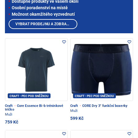
Dostupné produkty ve vašem okolí
Osobní poradenství na místě
Možnost okamžitého vyzvednutí
VYBRAT PRODEJNU A ZOBRAZIT PRODUKTY
CRAFT - PEC POD SNĚŽKOU
CRAFT - PEC POD SNĚŽKOU
Craft
·
Core Essence Bi-b tréninkové
Craft
·
CORE Dry 3" funkční boxerky
tričko
Muži
Muži
599 Kč
759 Kč