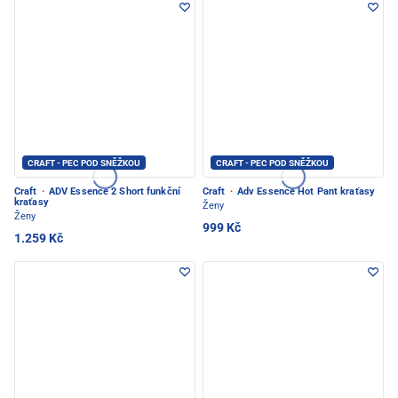
CRAFT - PEC POD SNĚŽKOU
CRAFT - PEC POD SNĚŽKOU
Craft
·
ADV Essence 2 Short funkční
Craft
·
Adv Essence Hot Pant kraťasy
kraťasy
Ženy
Ženy
999 Kč
1.259 Kč