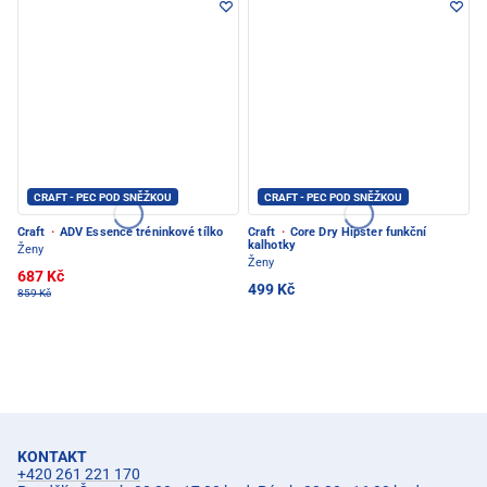
CRAFT - PEC POD SNĚŽKOU
CRAFT - PEC POD SNĚŽKOU
Craft
·
ADV Essence tréninkové tílko
Craft
·
Core Dry Hipster funkční
kalhotky
Ženy
Ženy
687 Kč
499 Kč
859 Kč
KONTAKT
+420 261 221 170