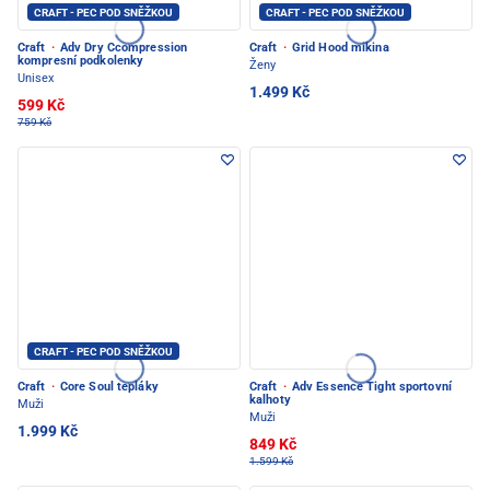
CRAFT - PEC POD SNĚŽKOU
CRAFT - PEC POD SNĚŽKOU
Craft
·
Adv Dry Ccompression
Craft
·
Grid Hood mikina
kompresní podkolenky
Ženy
Unisex
1.499 Kč
599 Kč
759 Kč
CRAFT - PEC POD SNĚŽKOU
Craft
·
Core Soul tepláky
Craft
·
Adv Essence Tight sportovní
kalhoty
Muži
Muži
1.999 Kč
849 Kč
1.599 Kč