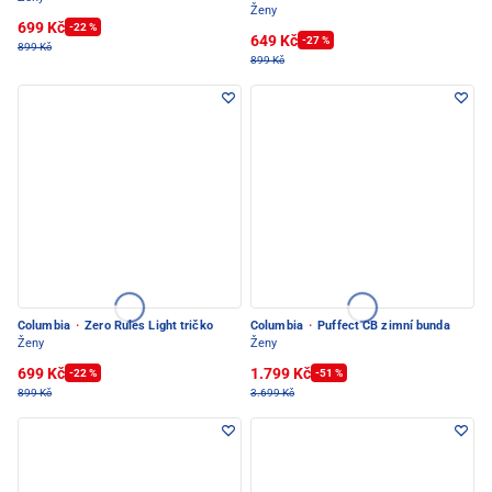
Ženy
699 Kč
-22 %
649 Kč
-27 %
899 Kč
899 Kč
Columbia
·
Zero Rules Light tričko
Columbia
·
Puffect CB zimní bunda
Ženy
Ženy
699 Kč
1.799 Kč
-22 %
-51 %
899 Kč
3.699 Kč