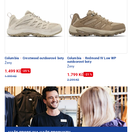
Columbia
·
Crestwood outdoorové boty
Columbia
·
Redmond IV Low WP
outdoorové boty
Ženy
Ženy
1.499 Kč
-25 %
1.799 Kč
-21 %
1.999 Kč
2.299 Kč