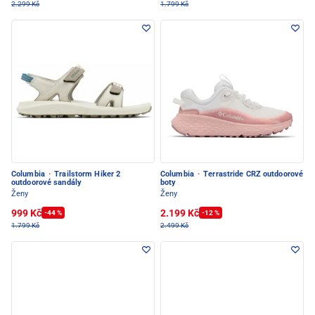
2.299 Kč
1.799 Kč
Columbia
·
Trailstorm Hiker 2
Columbia
·
Terrastride CRZ outdoorové
outdoorové sandály
boty
Ženy
Ženy
999 Kč
2.199 Kč
-44 %
-12 %
1.799 Kč
2.499 Kč