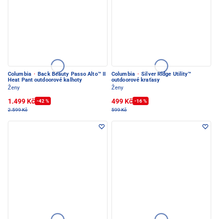
Columbia
·
Back Beauty Passo Alto™ II
Columbia
·
Silver Ridge Utility™
Heat Pant outdoorové kalhoty
outdoorové kraťasy
Ženy
Ženy
1.499 Kč
499 Kč
-42 %
-16 %
2.599 Kč
599 Kč