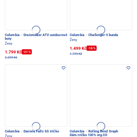
Columbia
·
Drainmaker ATV outdoorové
Columbia
·
Challenger II bunda
boty
Ženy
Ženy
1.499 Kč
-16 %
1.799 Kč
-21 %
1.799 Kč
2.299 Kč
Columbia
·
Daniela Falls SS tričko
Columbia
·
Rolling Bend Graph
Dám.tričko 100% org.CO
Ženy