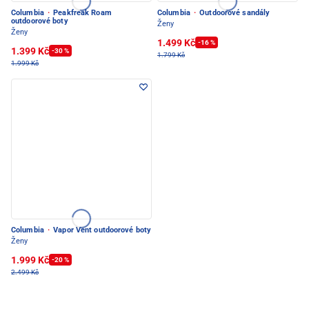
Columbia
·
Peakfreak Roam
Columbia
·
Outdoorové sandály
outdoorové boty
Ženy
Ženy
1.499 Kč
-16 %
1.399 Kč
-30 %
1.799 Kč
1.999 Kč
Columbia
·
Vapor Vent outdoorové boty
Ženy
1.999 Kč
-20 %
2.499 Kč