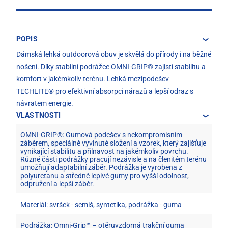
POPIS
Dámská lehká outdoorová obuv je skvělá do přírody i na běžné
nošení. Díky stabilní podrážce OMNI-GRIP® zajistí stabilitu a
komfort v jakémkoliv terénu. Lehká mezipodešev
TECHLITE® pro efektivní absorpci nárazů a lepší odraz s
návratem energie.
VLASTNOSTI
OMNI-GRIP®: Gumová podešev s nekompromisním
záběrem, speciálně vyvinuté složení a vzorek, který zajišťuje
vynikající stabilitu a přilnavost na jakémkoliv povrchu.
Různé části podrážky pracují nezávisle a na členitém terénu
umožňují adaptabilní záběr. Podrážka je vyrobena z
polyuretanu a středně lepivé gumy pro vyšší odolnost,
odpružení a lepší záběr.
Materiál: svršek - semiš, syntetika, podrážka - guma
Podrážka: Omni-Grip™ – otěruvzdorná trakční guma