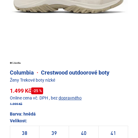
Columbia
·
Crestwood outdoorové boty
Ženy Trekové boty nízké
1.499 Kč
-25 %
Online cena vč. DPH
, bez
dopravného
1.999 Kč
Barva:
hnědá
Velikost:
38
39
40
41