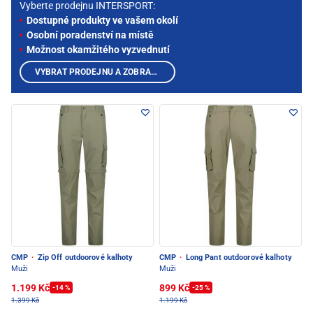
Vyberte prodejnu INTERSPORT:
Dostupné produkty ve vašem okolí
Osobní poradenství na místě
Možnost okamžitého vyzvednutí
VYBRAT PRODEJNU A ZOBRAZIT PRODUKTY
CMP
·
Zip Off outdoorové kalhoty
CMP
·
Long Pant outdoorové kalhoty
Muži
Muži
1.199 Kč
899 Kč
-14 %
-25 %
1.399 Kč
1.199 Kč