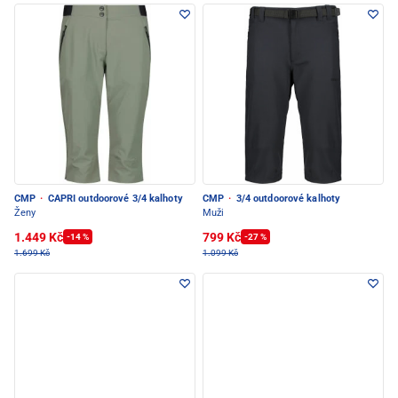
CMP
·
CAPRI outdoorové 3/4 kalhoty
CMP
·
3/4 outdoorové kalhoty
Ženy
Muži
1.449 Kč
799 Kč
-14 %
-27 %
1.699 Kč
1.099 Kč