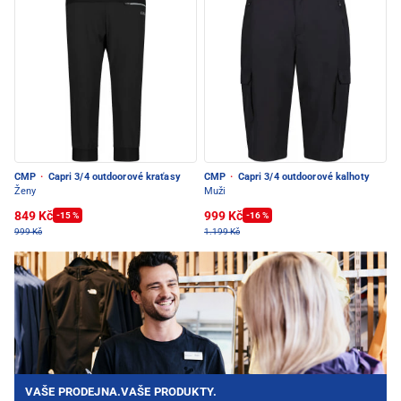
CMP
·
Capri 3/4 outdoorové kraťasy
CMP
·
Capri 3/4 outdoorové kalhoty
Ženy
Muži
849 Kč
999 Kč
-15 %
-16 %
999 Kč
1.199 Kč
VAŠE PRODEJNA.VAŠE PRODUKTY.