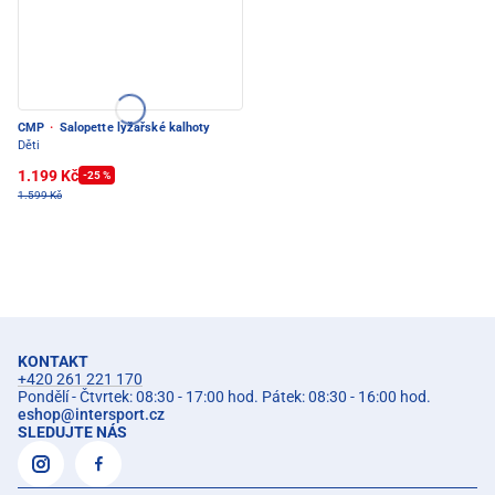
CMP
·
Salopette lyžařské kalhoty
Děti
1.199 Kč
-25 %
1.599 Kč
KONTAKT
+420 261 221 170
Pondělí - Čtvrtek: 08:30 - 17:00 hod. Pátek: 08:30 - 16:00 hod.
eshop
@
intersport.cz
SLEDUJTE NÁS