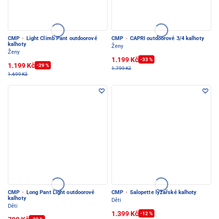
CMP
·
Light Climb Pant outdoorové
CMP
·
CAPRI outdoorové 3/4 kalhoty
kalhoty
Ženy
Ženy
1.199 Kč
-33 %
1.199 Kč
-29 %
1.799 Kč
1.699 Kč
CMP
·
Long Pant Light outdoorové
CMP
·
Salopette lyžařské kalhoty
kalhoty
Děti
Děti
1.399 Kč
-12 %