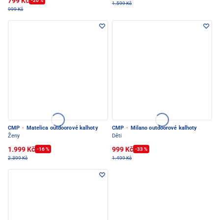
799 Kč
-20 %
1.599 Kč
999 Kč
CMP
·
Matelica outdoorové kalhoty
CMP
·
Milano outdoorové kalhoty
Ženy
Děti
1.999 Kč
999 Kč
-16 %
-33 %
2.399 Kč
1.499 Kč