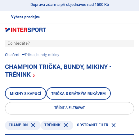
Doprava zdarma při objednávce nad 1500 Kč
Vybrat prodejnu
Co hledáte?
Oblečení
Trička, bundy, mikiny
CHAMPION TRIČKA, BUNDY, MIKINY •
TRÉNINK
5
MIKINY S KAPUCÍ
TRIČKA S KRÁTKÝM RUKÁVEM
TŘÍDIT A FILTROVAT
CHAMPION
TRÉNINK
ODSTRANIT FILTR