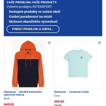
VAŠE PRODEJNA.VAŠE PRODUKTY.
Vyberte prodejnu INTERSPORT:
Dostupné produkty ve vašem okolí
Osobní poradenství na místě
Možnost okamžitého vyzvednutí
VYBRAT PRODEJNU A ZOBRAZIT PRODUKTY
Champion
·
Hooded Sweatshirt
Champion
·
Crewneck tričko
sportovní mikina
Ženy
Muži
349 Kč
649 Kč
749 Kč