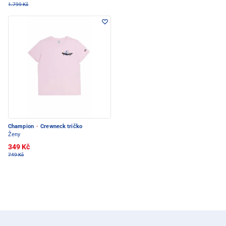
1.799 Kč
Champion
·
Crewneck tričko
Ženy
349 Kč
749 Kč