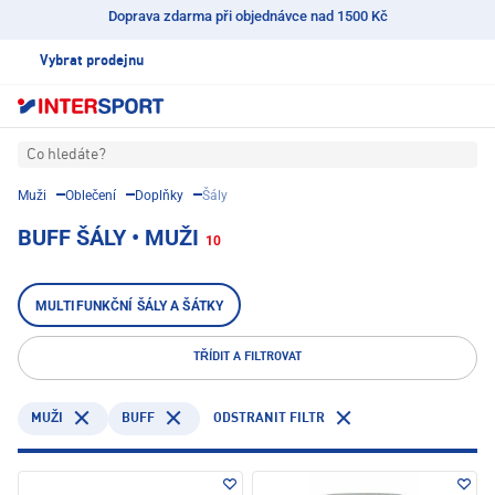
Doprava zdarma při objednávce nad 1500 Kč
Vybrat prodejnu
Co hledáte?
Muži
Oblečení
Doplňky
Šály
BUFF ŠÁLY • MUŽI
10
MULTIFUNKČNÍ ŠÁLY A ŠÁTKY
TŘÍDIT A FILTROVAT
BUFF
ODSTRANIT FILTR
MUŽI