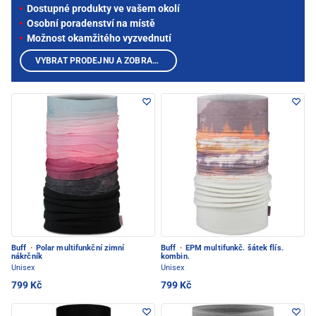
Dostupné produkty ve vašem okolí
Osobní poradenství na místě
Možnost okamžitého vyzvednutí
VYBRAT PRODEJNU A ZOBRAZIT PRODUKTY
Buff
·
Polar multifunkční zimní
Buff
·
EPM multifunkč. šátek flís.
nákrčník
kombin.
Unisex
Unisex
799 Kč
799 Kč