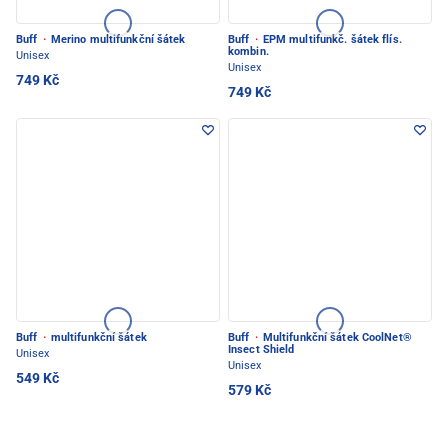
Buff
·
Merino multifunkční šátek
Buff
·
EPM multifunkč. šátek flís.
kombin.
Unisex
Unisex
749 Kč
749 Kč
Buff
·
multifunkční šátek
Buff
·
Multifunkční šátek CoolNet®
Insect Shield
Unisex
Unisex
549 Kč
579 Kč