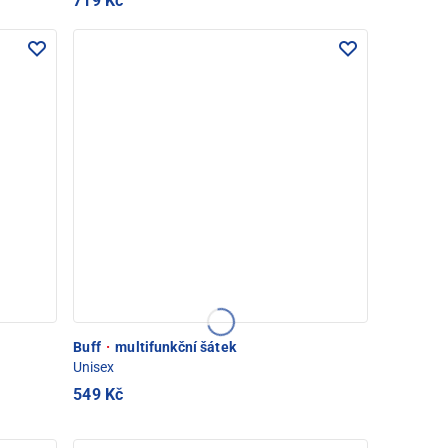
719 Kč
Buff
·
multifunkční šátek
Unisex
549 Kč