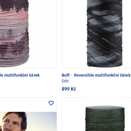
e multifunkční šátek
Buff
·
Reversible multifunkční šátek
Děti
899 Kč