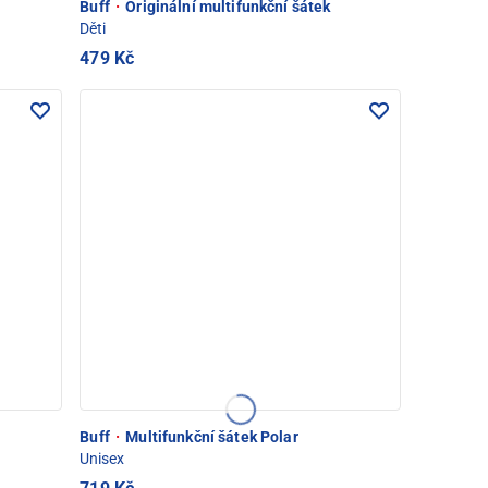
Buff
·
Originální multifunkční šátek
Děti
479 Kč
Buff
·
Multifunkční šátek Polar
Unisex