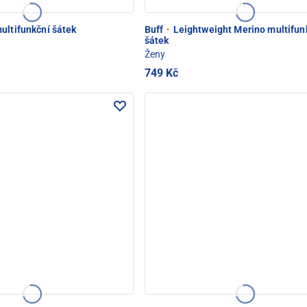
ultifunkční šátek
Buff
·
Leightweight Merino multifun
šátek
Ženy
749 Kč