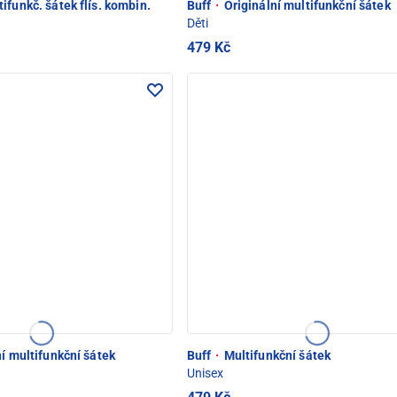
funkč. šátek flís. kombin.
Buff
·
Originální multifunkční šátek
Děti
479 Kč
í multifunkční šátek
Buff
·
Multifunkční šátek
Unisex