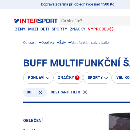
Doprava zdarma při objednávce nad 1500 Kč
Co hledáte?
ŽENY
MUŽI
DĚTI
SPORTY
ZNAČKY
VÝPRODEJ
Oblečení
Doplňky
Šály
Multifunkční šály a šátky
BUFF MULTIFUNKČNÍ Š
POHLAVÍ
ZNAČKY
SPORTY
VELIK
1
BUFF
ODSTRANIT FILTR
OBLEČENÍ