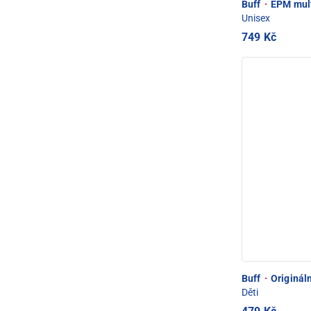
Buff
·
EPM multi
Unisex
749 Kč
Buff
·
Origináln
Děti