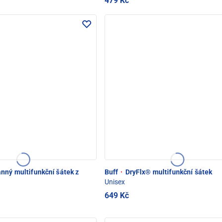
479 Kč
nný multifunkční šátek z
Buff
·
DryFlx® multifunkční šátek
Unisex
649 Kč