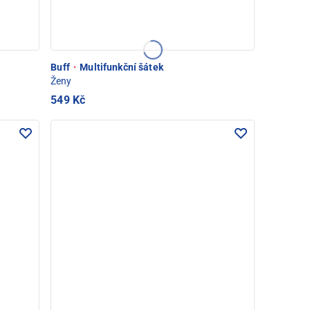
Buff
·
Multifunkční šátek
Ženy
549 Kč