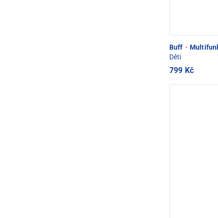
Buff
·
Multifunk
Děti
799 Kč