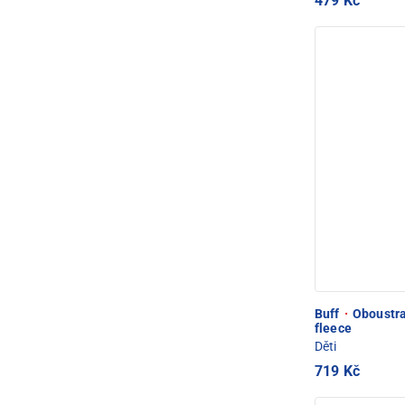
479 Kč
Buff
·
Oboustra
fleece
Děti
719 Kč