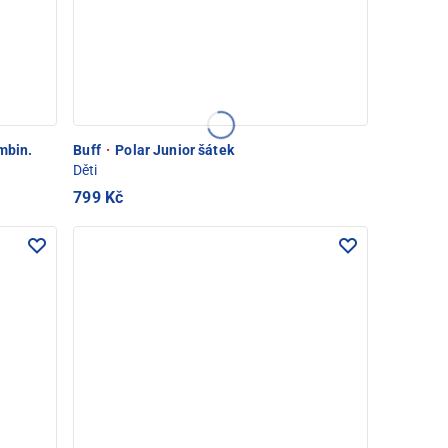
mbin.
Buff
·
Polar Junior šátek
Děti
799 Kč