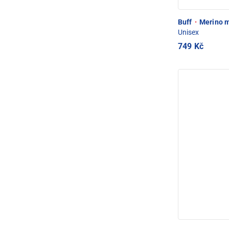
Buff
·
Merino m
Unisex
749 Kč