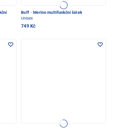
kční
Buff
·
Merino multifunkční šátek
Unisex
749 Kč