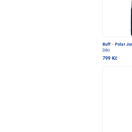
Buff
·
Polar Jun
Děti
799 Kč