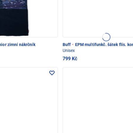
ior zimní nákrčník
Buff
·
EPM multifunkč. šátek flís. ko
Unisex
799 Kč