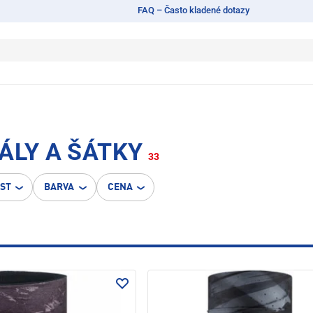
FAQ – Často kladené dotazy
ÁLY A ŠÁTKY
33
OST
BARVA
CENA