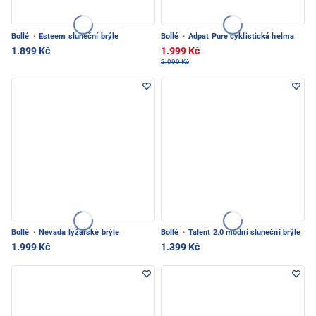
Bollé
·
Esteem sluneční brýle
Bollé
·
Adpat Pure cyklistická helma
1.899 Kč
1.999 Kč
2.099 Kč
Bollé
·
Nevada lyžařské brýle
Bollé
·
Talent 2.0 módní sluneční brýle
1.999 Kč
1.399 Kč