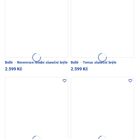
Bollé
·
Reverence módní sluneční brýle
Bollé
·
Terrus sluneční brýle
2.599 Kč
2.599 Kč