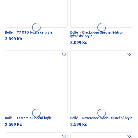
Bollé
·
Y7 OTG lyžařské brýle
Bollé
·
Blackridge Special Edition
lyžařské brýle
3.099 Kč
3.099 Kč
Bollé
·
Esteem sluneční brýle
Bollé
·
Reverence módní sluneční brýle
2.599 Kč
2.599 Kč