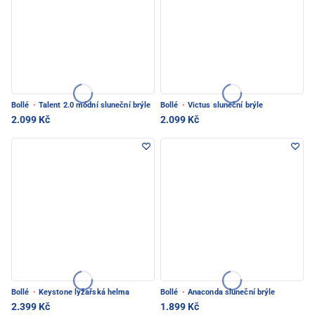
Bollé
·
Talent 2.0 módní sluneční brýle
Bollé
·
Victus sluneční brýle
2.099 Kč
2.099 Kč
Bollé
·
Keystone lyžařská helma
Bollé
·
Anaconda sluneční brýle
2.399 Kč
1.899 Kč