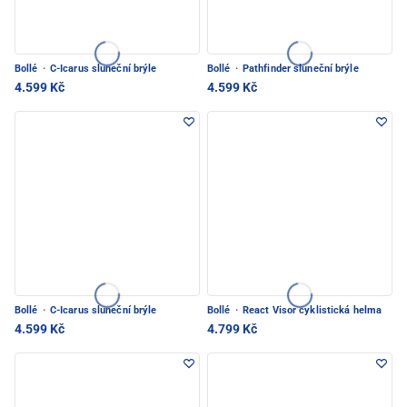
Bollé
·
C-Icarus sluneční brýle
Bollé
·
Pathfinder sluneční brýle
4.599 Kč
4.599 Kč
Bollé
·
C-Icarus sluneční brýle
Bollé
·
React Visor cyklistická helma
4.599 Kč
4.799 Kč