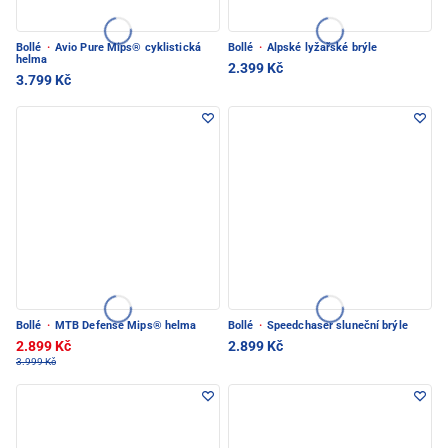
Bollé
·
Avio Pure Mips® cyklistická
Bollé
·
Alpské lyžařské brýle
helma
2.399 Kč
3.799 Kč
Bollé
·
MTB Defense Mips® helma
Bollé
·
Speedchaser sluneční brýle
2.899 Kč
2.899 Kč
3.999 Kč