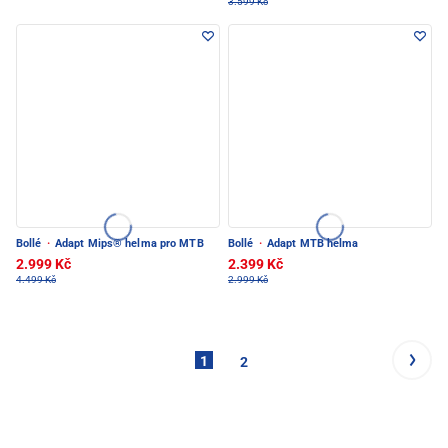
3.599 Kč
Bollé
·
Adapt Mips® helma pro MTB
Bollé
·
Adapt MTB helma
2.999 Kč
2.399 Kč
4.499 Kč
2.999 Kč
1
2