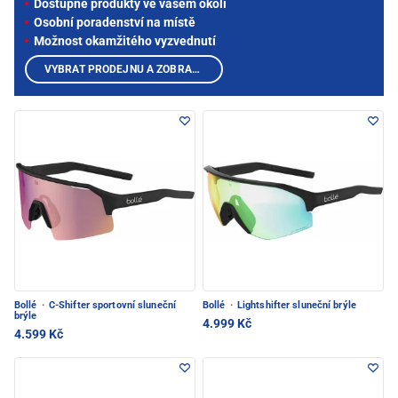
Dostupné produkty ve vašem okolí
Osobní poradenství na místě
Možnost okamžitého vyzvednutí
VYBRAT PRODEJNU A ZOBRAZIT PRODUKTY
Bollé
·
C-Shifter sportovní sluneční
Bollé
·
Lightshifter sluneční brýle
brýle
4.999 Kč
4.599 Kč