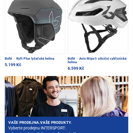
Bollé
·
Ryft Plus lyžařská helma
Bollé
·
Avio Mips® silniční cyklistická
helma
5.199 Kč
6.599 Kč
VAŠE PRODEJNA.VAŠE PRODUKTY.
Vyberte prodejnu INTERSPORT: