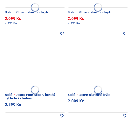
Bollé
·
Striver sluneční brýle
Bollé
·
Striver sluneční brýle
2.099 Kč
2.099 Kč
2.499 Kč
2.499 Kč
Bollé
·
Adapt Pure Mips® horská
Bollé
·
Score sluneční brýle
cyklistická helma
2.099 Kč
2.599 Kč