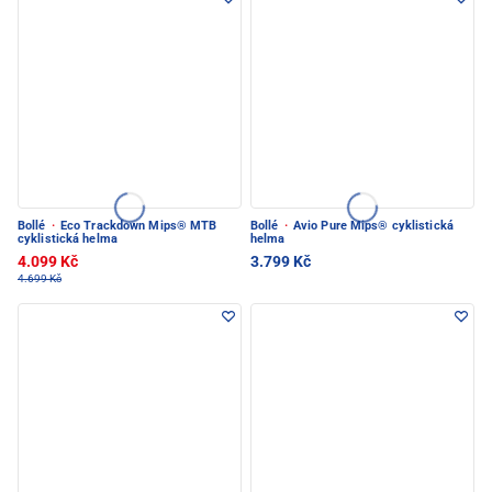
Bollé
·
Eco Trackdown Mips® MTB
Bollé
·
Avio Pure Mips® cyklistická
cyklistická helma
helma
4.099 Kč
3.799 Kč
4.699 Kč