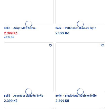
Bollé
·
Adapt MTB helma
Bollé
·
Pathfinder sluneční brýle
2.399 Kč
2.399 Kč
2.999 Kč
Bollé
·
Ascender sluneční brýle
Bollé
·
Blackridge lyžařské brýle
2.399 Kč
2.899 Kč