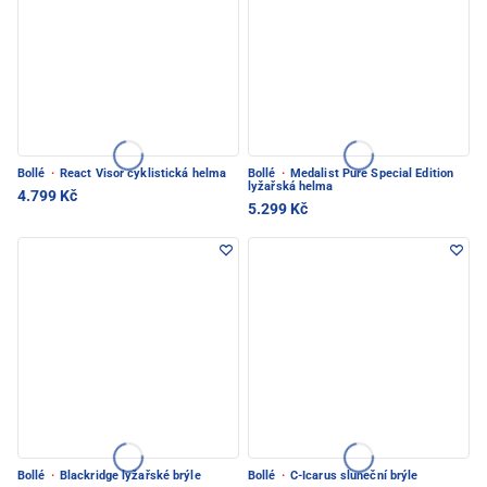
Bollé
·
React Visor cyklistická helma
Bollé
·
Medalist Pure Special Edition
lyžařská helma
4.799 Kč
5.299 Kč
Bollé
·
Blackridge lyžařské brýle
Bollé
·
C-Icarus sluneční brýle