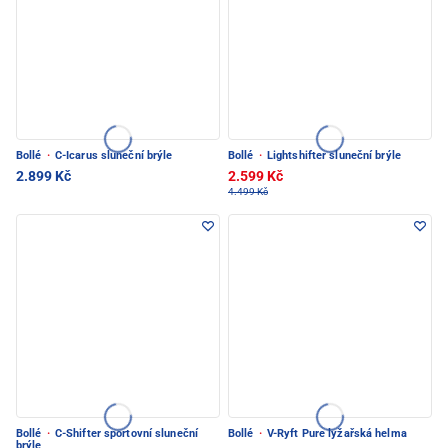
Bollé
·
C-Icarus sluneční brýle
Bollé
·
Lightshifter sluneční brýle
2.899 Kč
2.599 Kč
4.499 Kč
Bollé
·
C-Shifter sportovní sluneční
Bollé
·
V-Ryft Pure lyžařská helma
brýle