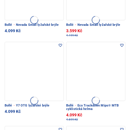
Bollé
·
Nevada Small lyžařské brýle
Bollé
·
Nevada Small lyžařské brýle
4.099 Kč
3.599 Kč
4.199 Kč
Bollé
·
Y7 OTG lyžařské brýle
Bollé
·
Eco Trackdown Mips® MTB
cyklistická helma
4.099 Kč
4.099 Kč
4.699 Kč