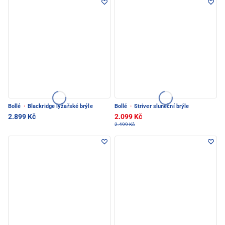
Bollé
·
Blackridge lyžařské brýle
Bollé
·
Striver sluneční brýle
2.899 Kč
2.099 Kč
2.499 Kč