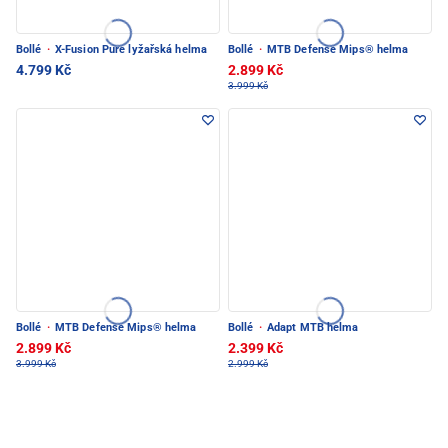
Bollé
·
X-Fusion Pure lyžařská helma
Bollé
·
MTB Defense Mips® helma
4.799 Kč
2.899 Kč
3.999 Kč
Bollé
·
MTB Defense Mips® helma
Bollé
·
Adapt MTB helma
2.899 Kč
2.399 Kč
3.999 Kč
2.999 Kč