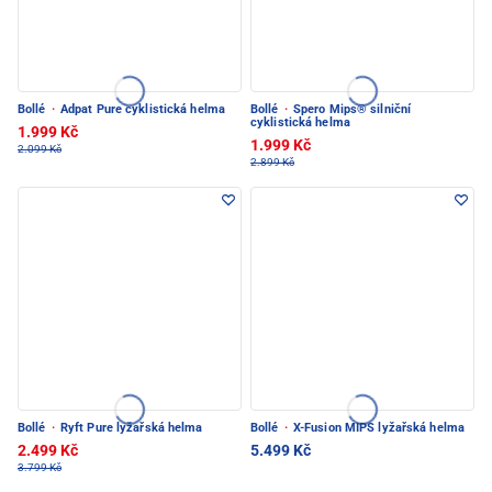
Bollé
·
Adpat Pure cyklistická helma
Bollé
·
Spero Mips® silniční
cyklistická helma
1.999 Kč
1.999 Kč
2.099 Kč
2.899 Kč
Bollé
·
Ryft Pure lyžařská helma
Bollé
·
X-Fusion MIPS lyžařská helma
2.499 Kč
5.499 Kč
3.799 Kč