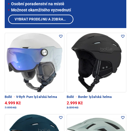
Osobní poradenství na místě
Možnost okamžitého vyzvednutí
VYBRAT PRODEJNU A ZOBRAZIT PRODUKTY
Bollé
·
V-Ryft Pure lyžařská helma
Bollé
·
Border lyžařská helma
4.999 Kč
2.999 Kč
7.999 Kč
3.599 Kč