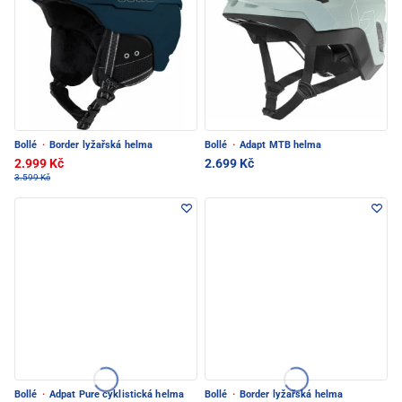
Bollé
·
Border lyžařská helma
Bollé
·
Adapt MTB helma
2.999 Kč
2.699 Kč
3.599 Kč
Bollé
·
Adpat Pure cyklistická helma
Bollé
·
Border lyžařská helma