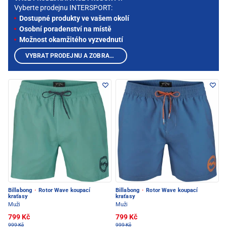
Vyberte prodejnu INTERSPORT:
Dostupné produkty ve vašem okolí
Osobní poradenství na místě
Možnost okamžitého vyzvednutí
VYBRAT PRODEJNU A ZOBRAZIT PRODUKTY
Billabong
·
Rotor Wave koupací
Billabong
·
Rotor Wave koupací
kraťasy
kraťasy
Muži
Muži
799 Kč
799 Kč
999 Kč
999 Kč