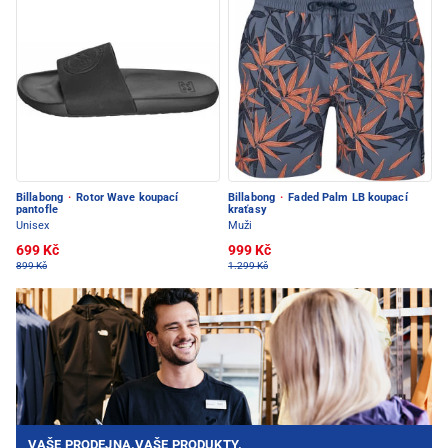
Billabong
·
Rotor Wave koupací
Billabong
·
Faded Palm LB koupací
pantofle
kraťasy
Unisex
Muži
699 Kč
999 Kč
899 Kč
1.299 Kč
VAŠE PRODEJNA.VAŠE PRODUKTY.