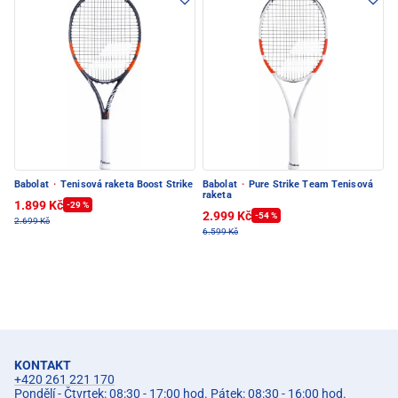
Babolat
·
Tenisová raketa Boost Strike
Babolat
·
Pure Strike Team Tenisová
raketa
1.899 Kč
-29 %
2.999 Kč
-54 %
2.699 Kč
6.599 Kč
KONTAKT
+420 261 221 170
Pondělí - Čtvrtek: 08:30 - 17:00 hod. Pátek: 08:30 - 16:00 hod.