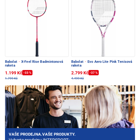
Babolat
·
X-Feel Rise Badmintonová
Babolat
·
Evo Aero Lite Pink Tenisová
raketa
raketa
1.199 Kč
2.799 Kč
-33 %
-37 %
1.799 Kč
4.499 Kč
VAŠE PRODEJNA.VAŠE PRODUKTY.