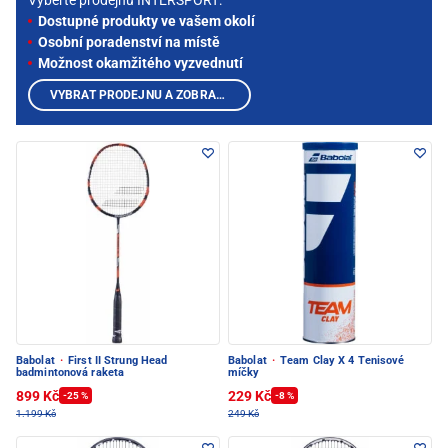
Vyberte prodejnu INTERSPORT:
Dostupné produkty ve vašem okolí
Osobní poradenství na místě
Možnost okamžitého vyzvednutí
VYBRAT PRODEJNU A ZOBRAZIT PRODUKTY
Babolat
·
First II Strung Head
Babolat
·
Team Clay X 4 Tenisové
badmintonová raketa
míčky
899 Kč
229 Kč
-25 %
-8 %
1.199 Kč
249 Kč