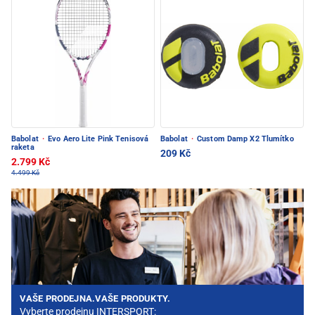
Babolat
·
Evo Aero Lite Pink Tenisová
Babolat
·
Custom Damp X2 Tlumítko
raketa
209 Kč
2.799 Kč
4.499 Kč
VAŠE PRODEJNA.VAŠE PRODUKTY.
Vyberte prodejnu INTERSPORT: