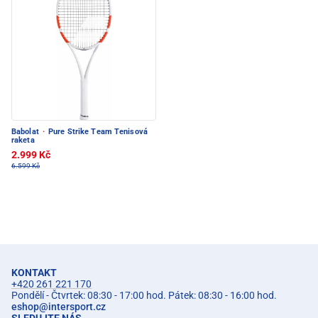
Babolat
·
Pure Strike Team Tenisová
raketa
2.999 Kč
6.599 Kč
KONTAKT
+420 261 221 170
Pondělí - Čtvrtek: 08:30 - 17:00 hod. Pátek: 08:30 - 16:00 hod.
eshop
@
intersport.cz