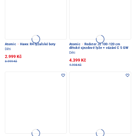
Atomic
·
Hawx R4 lyžařské boty
Atomic
·
Redster J2 100-120 cm
dětské sjezdové lyže + vázání C 5 GW
Děti
Děti
2.999 Kč
4.399 Kč
3.999 Kč
4.998 Kč