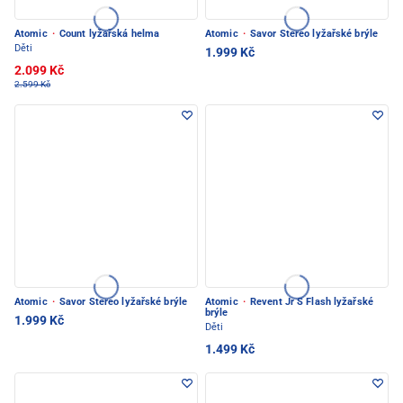
Atomic
·
Count lyžařská helma
Atomic
·
Savor Stereo lyžařské brýle
Děti
1.999 Kč
2.099 Kč
2.599 Kč
Atomic
·
Savor Stereo lyžařské brýle
Atomic
·
Revent Jr S Flash lyžařské
brýle
1.999 Kč
Děti
1.499 Kč