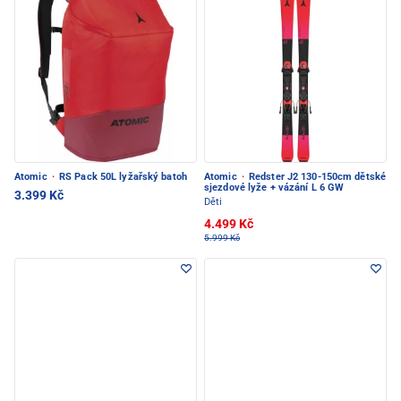
Atomic
·
RS Pack 50L lyžařský batoh
Atomic
·
Redster J2 130-150cm dětské
sjezdové lyže + vázání L 6 GW
3.399 Kč
Děti
4.499 Kč
5.999 Kč