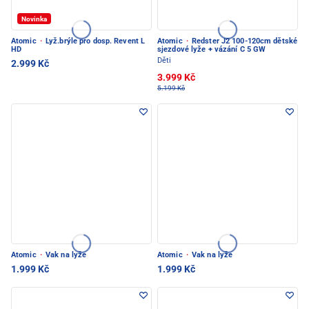
Novinka
Atomic
·
Lyž.brýle pro dosp. Revent L
Atomic
·
Redster J2 100-120cm dětské
HD
sjezdové lyže + vázání C 5 GW
Děti
2.999 Kč
3.999 Kč
5.199 Kč
Atomic
·
Vak na lyže
Atomic
·
Vak na lyže
1.999 Kč
1.999 Kč