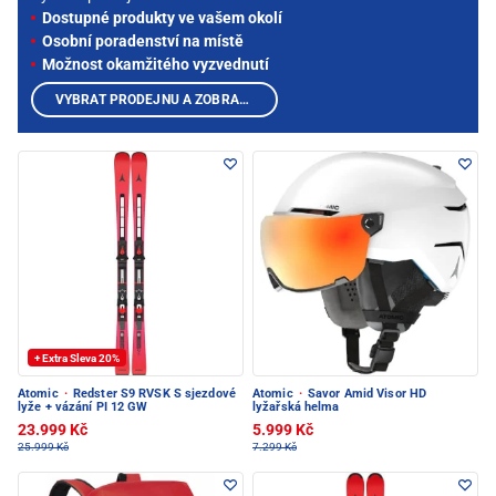
Dostupné produkty ve vašem okolí
Osobní poradenství na místě
Možnost okamžitého vyzvednutí
VYBRAT PRODEJNU A ZOBRAZIT PRODUKTY
+ Extra Sleva 20%
Atomic
·
Redster S9 RVSK S sjezdové
Atomic
·
Savor Amid Visor HD
lyže + vázání PI 12 GW
lyžařská helma
23.999 Kč
5.999 Kč
25.999 Kč
7.299 Kč