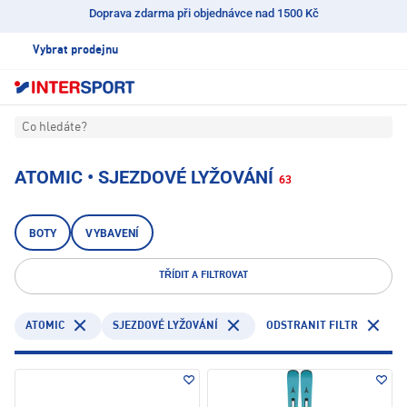
Doprava zdarma při objednávce nad 1500 Kč
Vybrat prodejnu
Co hledáte?
ATOMIC • SJEZDOVÉ LYŽOVÁNÍ
63
BOTY
VYBAVENÍ
TŘÍDIT A FILTROVAT
ATOMIC
ODSTRANIT FILTR
SJEZDOVÉ LYŽOVÁNÍ