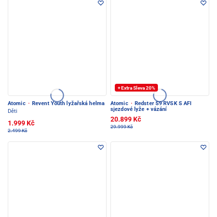
+ Extra Sleva 20%
Atomic
·
Revent Youth lyžařská helma
Atomic
·
Redster S9 RVSK S AFI
sjezdové lyže + vázání
Děti
20.899 Kč
1.999 Kč
29.999 Kč
2.499 Kč