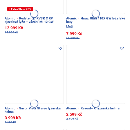
+ Extra Sleva 20%
Atomic
·
Redster Q7 RVSK C RP
Atomic
·
Hawx Ultra 110X GW lyžařské
sjezdové lyže + vázání MI 12 GW
boty
Muži
12.999 Kč
14.999 Kč
7.999 Kč
11.999 Kč
Atomic
·
Savor Visor Stereo lyžařská
Atomic
·
Revent+ X lyžařská helma
helma
2.599 Kč
3.999 Kč
3.599 Kč
5.199 Kč