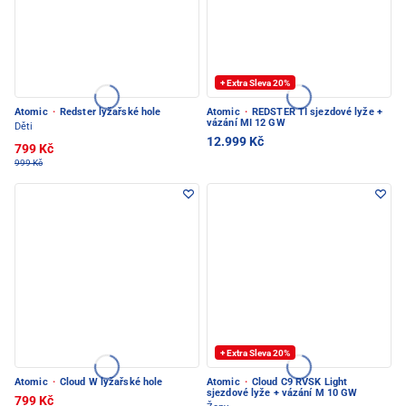
+ Extra Sleva 20%
Atomic
·
Redster lyžařské hole
Atomic
·
REDSTER TI sjezdové lyže +
vázání MI 12 GW
Děti
12.999 Kč
799 Kč
999 Kč
+ Extra Sleva 20%
Atomic
·
Cloud W lyžařské hole
Atomic
·
Cloud C9 RVSK Light
sjezdové lyže + vázání M 10 GW
799 Kč