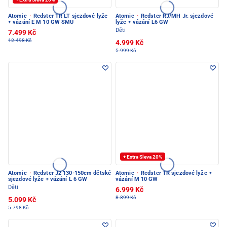
Atomic
·
Redster TR LT sjezdové lyže
Atomic
·
Redster RJ/MH Jr. sjezdové
+ vázání E M 10 GW SMU
lyže + vázání L6 GW
Děti
7.499 Kč
12.498 Kč
4.999 Kč
5.999 Kč
+ Extra Sleva 20%
Atomic
·
Redster J2 130-150cm dětské
Atomic
·
Redster TR sjezdové lyže +
sjezdové lyže + vázání L 6 GW
vázání M 10 GW
Děti
6.999 Kč
8.899 Kč
5.099 Kč
5.798 Kč