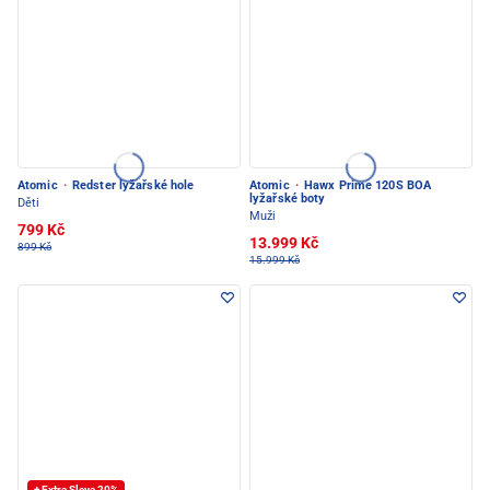
Atomic
·
Redster lyžařské hole
Atomic
·
Hawx Prime 120S BOA
lyžařské boty
Děti
Muži
799 Kč
13.999 Kč
899 Kč
15.999 Kč
+ Extra Sleva 20%