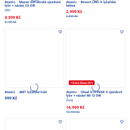
Atomic
·
Maven Girl dětské sjezdové
Atomic
·
Revent Lite+ X lyžařská
lyže + vázání C5 GW
helma
Děti
2.999 Kč
3.899 Kč
4.399 Kč
5.199 Kč
+ Extra Sleva 20%
Atomic
·
AMT lyžařské hole
Atomic
·
Cloud Q14 RVSK S sjezdové
lyže + vázání MI 12 GW
999 Kč
Ženy
16.999 Kč
19.499 Kč