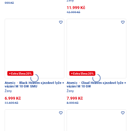
Ženy
999 Kč
11.999 Kč
12.999 Kč
+ Extra Sleva 20%
+ Extra Sleva 20%
Atomic
·
Black Heaven sjezdové lyže +
Atomic
·
Cloud Heaven sjezdové lyže +
vázání M 10 GW SMU
vázání M 10 GW
Ženy
Ženy
6.999 Kč
7.999 Kč
11.699 Kč
8.999 Kč