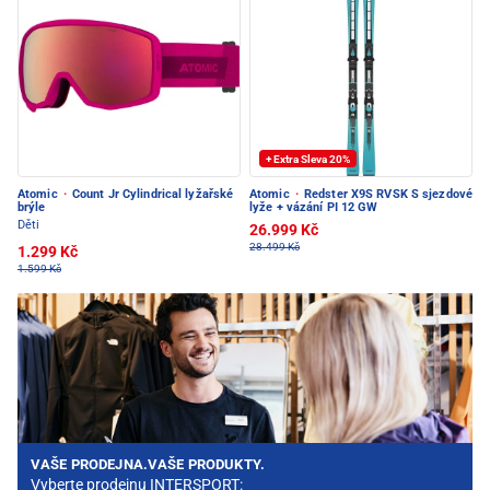
+ Extra Sleva 20%
Atomic
·
Count Jr Cylindrical lyžařské
Atomic
·
Redster X9S RVSK S sjezdové
brýle
lyže + vázání PI 12 GW
Děti
26.999 Kč
28.499 Kč
1.299 Kč
1.599 Kč
VAŠE PRODEJNA.VAŠE PRODUKTY.
Vyberte prodejnu INTERSPORT: