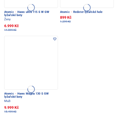
Atomic
·
Hawx ultra 115 S W GW
Atomic
·
Redster lyžařské hole
lyžařské boty
899 Kč
Ženy
1.299 Kč
6.999 Kč
14.599 Kč
Atomic
·
Hawx Magna 130 S GW
lyžařské boty
Muži
9.999 Kč
15.499 Kč