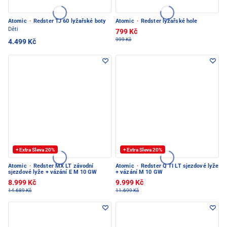
Atomic
·
Redster TJ 60 lyžařské boty
Atomic
·
Redster lyžařské hole
Děti
799 Kč
999 Kč
4.499 Kč
+ Extra Sleva 20%
+ Extra Sleva 20%
Atomic
·
Redster MX LT závodní
Atomic
·
Redster Q TI LT sjezdové lyže
sjezdové lyže + vázání E M 10 GW
+ vázání M 10 GW
8.999 Kč
9.999 Kč
14.689 Kč
11.699 Kč