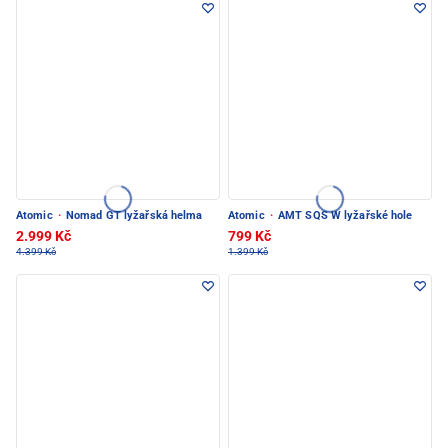
Atomic
·
Nomad GT lyžařská helma
Atomic
·
AMT SQS W lyžařské hole
2.999 Kč
799 Kč
4.399 Kč
1.399 Kč