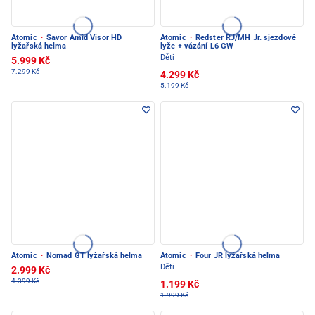
Atomic
·
Savor Amid Visor HD
Atomic
·
Redster RJ/MH Jr. sjezdové
lyžařská helma
lyže + vázání L6 GW
Děti
5.999 Kč
7.299 Kč
4.299 Kč
5.199 Kč
Atomic
·
Nomad GT lyžařská helma
Atomic
·
Four JR lyžařská helma
Děti
2.999 Kč
4.399 Kč
1.199 Kč
1.999 Kč