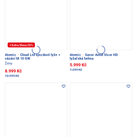
+ Extra Sleva 20%
Atomic
·
Cloud Ltd sjezdové lyže +
Atomic
·
Savor Amid Visor HD
vázání M 10 GW
lyžařská helma
Ženy
5.999 Kč
7.299 Kč
8.999 Kč
10.999 Kč