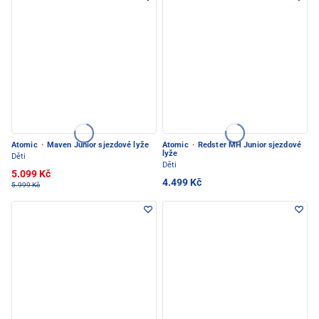
Atomic
·
Maven Junior sjezdové lyže
Atomic
·
Redster MH Junior sjezdové
lyže
Děti
Děti
5.099 Kč
4.499 Kč
5.999 Kč