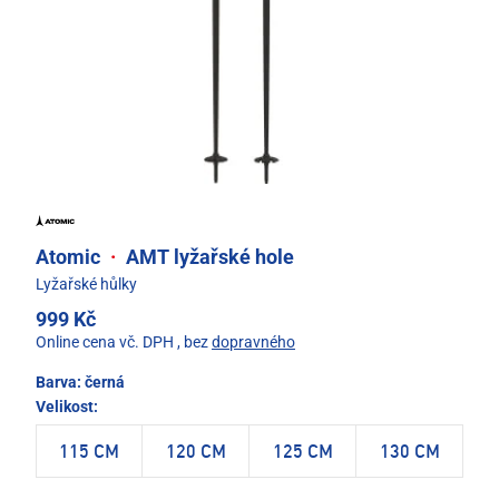
Atomic
·
AMT lyžařské hole
Lyžařské hůlky
999 Kč
Online cena vč. DPH
, bez
dopravného
Barva:
černá
Velikost:
115 CM
120 CM
125 CM
130 CM