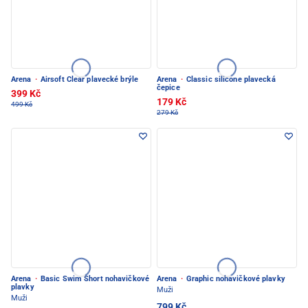
Arena
·
Airsoft Clear plavecké brýle
Arena
·
Classic silicone plavecká
čepice
399 Kč
179 Kč
499 Kč
279 Kč
Arena
·
Basic Swim Short nohavičkové
Arena
·
Graphic nohavičkové plavky
plavky
Muži
Muži
799 Kč