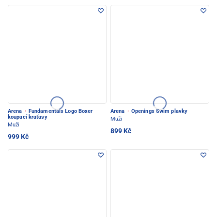
Arena
·
Fundamentals Logo Boxer
Arena
·
Openings Swim plavky
koupací kraťasy
Muži
Muži
899 Kč
999 Kč