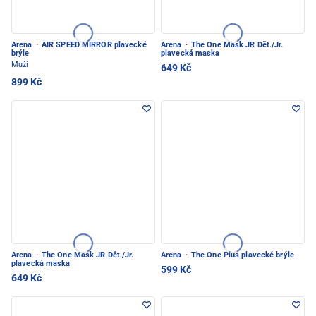
Arena
·
AIR SPEED MIRROR plavecké
Arena
·
The One Mask JR Dět./Jr.
brýle
plavecká maska
Muži
649 Kč
899 Kč
Arena
·
The One Mask JR Dět./Jr.
Arena
·
The One Plus plavecké brýle
plavecká maska
599 Kč
649 Kč