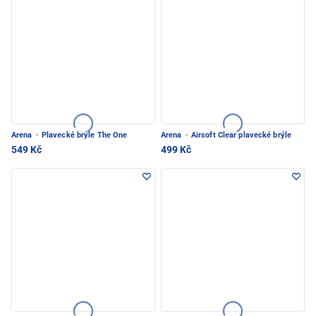
Arena
·
Plavecké brýle The One
Arena
·
Airsoft Clear plavecké brýle
549 Kč
499 Kč