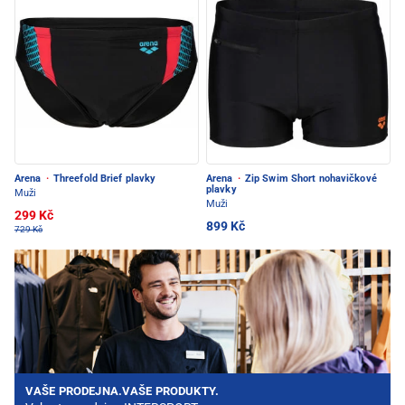
Arena
·
Threefold Brief plavky
Arena
·
Zip Swim Short nohavičkové
plavky
Muži
Muži
299 Kč
899 Kč
729 Kč
VAŠE PRODEJNA.VAŠE PRODUKTY.