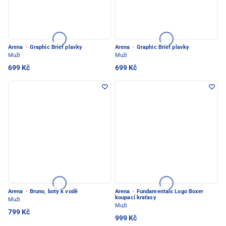
Arena
·
Graphic Brief plavky
Arena
·
Graphic Brief plavky
Muži
Muži
699 Kč
699 Kč
Arena
·
Bruno, boty k vodě
Arena
·
Fundamentals Logo Boxer
koupací kraťasy
Muži
Muži
799 Kč
999 Kč