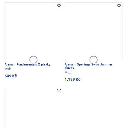
Arena
·
Fundamentals X plavky
Arena
·
Openings Swim Jammer
plavky
Muži
Muži
649 Kč
1.199 Kč