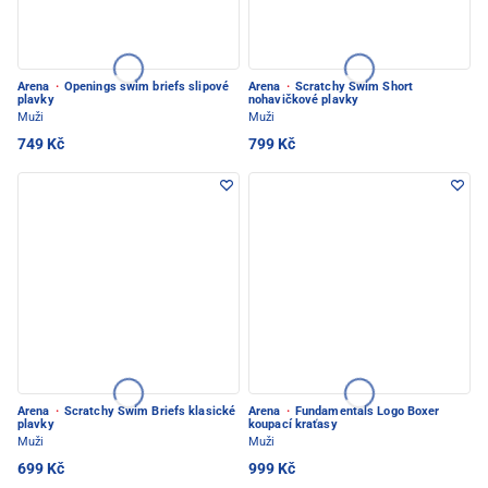
Arena
·
Openings swim briefs slipové
Arena
·
Scratchy Swim Short
plavky
nohavičkové plavky
Muži
Muži
749 Kč
799 Kč
Arena
·
Scratchy Swim Briefs klasické
Arena
·
Fundamentals Logo Boxer
plavky
koupací kraťasy
Muži
Muži
699 Kč
999 Kč