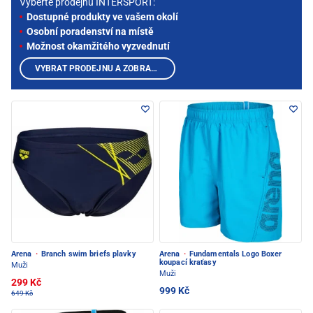
Vyberte prodejnu INTERSPORT:
Dostupné produkty ve vašem okolí
Osobní poradenství na místě
Možnost okamžitého vyzvednutí
VYBRAT PRODEJNU A ZOBRAZIT PRODUKTY
Arena
·
Branch swim briefs plavky
Arena
·
Fundamentals Logo Boxer
koupací kraťasy
Muži
Muži
299 Kč
999 Kč
649 Kč