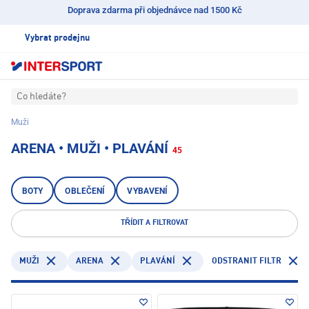
Doprava zdarma při objednávce nad 1500 Kč
Vybrat prodejnu
Co hledáte?
Muži
ARENA • MUŽI • PLAVÁNÍ
45
BOTY
OBLEČENÍ
VYBAVENÍ
TŘÍDIT A FILTROVAT
ARENA
PLAVÁNÍ
ODSTRANIT FILTR
MUŽI