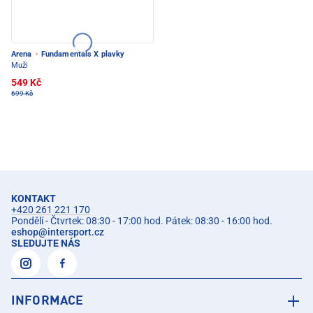
Arena
·
Fundamentals X plavky
Muži
549 Kč
699 Kč
KONTAKT
+420 261 221 170
Pondělí - Čtvrtek: 08:30 - 17:00 hod. Pátek: 08:30 - 16:00 hod.
eshop
@
intersport.cz
SLEDUJTE NÁS
INFORMACE