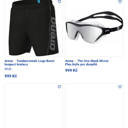
Arena
·
Fundamentals Logo Boxer
Arena
·
The One Mask Mirror
koupací kraťasy
Plav.brýle pro dospělé
Muži
999 Kč
999 Kč