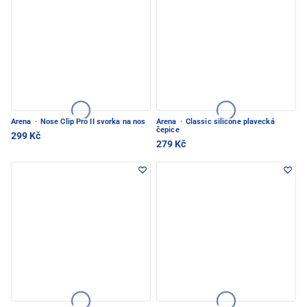
Arena
·
Nose Clip Pro II svorka na nos
Arena
·
Classic silicone plavecká
čepice
299 Kč
279 Kč