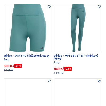
adidas
·
OTR SHO 5 běžecké kraťasy
adidas
·
OPT ESS ST 1/1 tréninkové
legíny
Ženy
Ženy
599 Kč
-50 %
849 Kč
-22 %
1.199 Kč
1.099 Kč