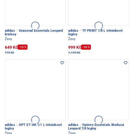
adidas
·
Seasonal Essentials Leopard
adidas
·
TF PRINT 7/8 L tréninkové
kraťasy
legíny
Ženy
Ženy
649 Kč
999 Kč
-13 %
-16 %
749 Kč
1.199 Kč
adidas
·
OPT ST HR 1/1 L tréninkové
adidas
·
Optime Essentials Workout
legíny
Leopard 7/8 legíny
Ženy
Ženy