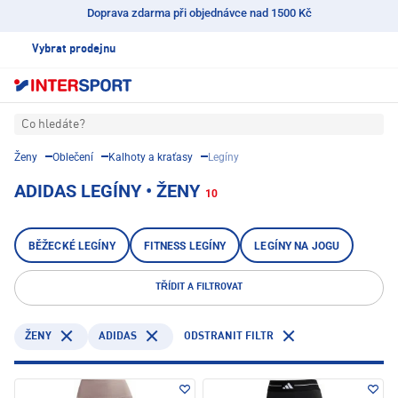
Doprava zdarma při objednávce nad 1500 Kč
Vybrat prodejnu
Co hledáte?
Ženy
Oblečení
Kalhoty a kraťasy
Legíny
ADIDAS LEGÍNY • ŽENY
10
BĚŽECKÉ LEGÍNY
FITNESS LEGÍNY
LEGÍNY NA JOGU
TŘÍDIT A FILTROVAT
ADIDAS
ODSTRANIT FILTR
ŽENY