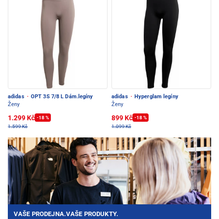
adidas
·
OPT 3S 7/8 L Dám.legíny
adidas
·
Hyperglam legíny
Ženy
Ženy
1.299 Kč
899 Kč
-18 %
-18 %
1.599 Kč
1.099 Kč
VAŠE PRODEJNA.VAŠE PRODUKTY.