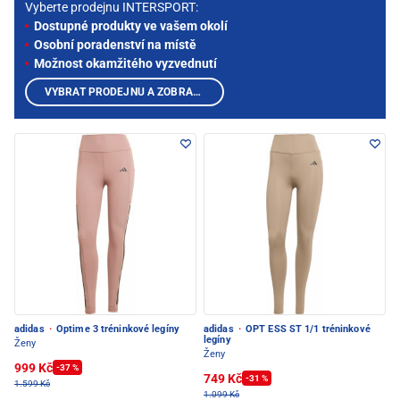
Vyberte prodejnu INTERSPORT:
Dostupné produkty ve vašem okolí
Osobní poradenství na místě
Možnost okamžitého vyzvednutí
VYBRAT PRODEJNU A ZOBRAZIT PRODUKTY
adidas
·
Optime 3 tréninkové legíny
adidas
·
OPT ESS ST 1/1 tréninkové
legíny
Ženy
Ženy
999 Kč
-37 %
749 Kč
-31 %
1.599 Kč
1.099 Kč