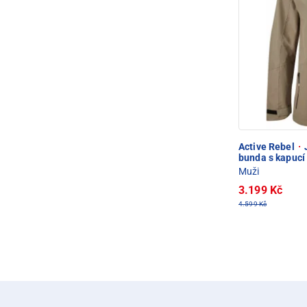
Active Rebel
·
bunda s kapucí
Muži
3.199 Kč
4.599 Kč