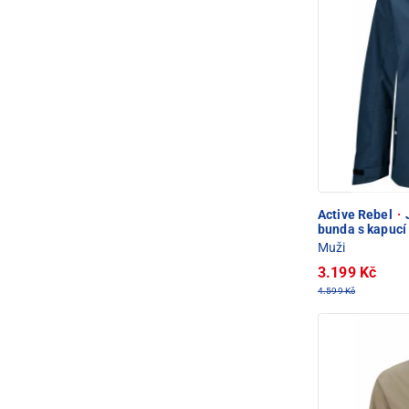
Active Rebel
·
bunda s kapucí
Muži
3.199 Kč
4.599 Kč