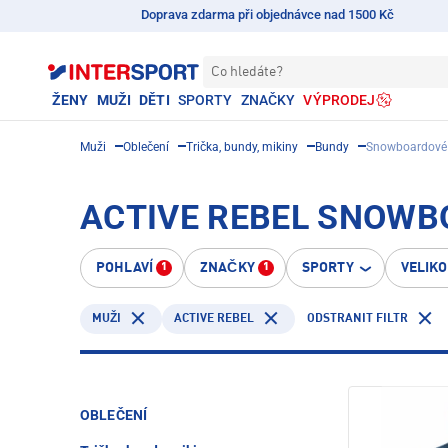
Doprava zdarma při objednávce nad 1500 Kč
Co hledáte?
ŽENY
MUŽI
DĚTI
SPORTY
ZNAČKY
VÝPRODEJ
Muži
Oblečení
Trička, bundy, mikiny
Bundy
Snowboardové
ACTIVE REBEL SNOWB
POHLAVÍ
ZNAČKY
SPORTY
VELIK
1
1
ACTIVE REBEL
ODSTRANIT FILTR
MUŽI
OBLEČENÍ