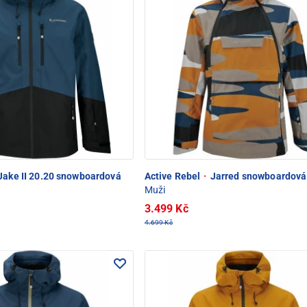
Jake II 20.20 snowboardová
Active Rebel
·
Jarred snowboardová
Muži
3.499 Kč
4.699 Kč