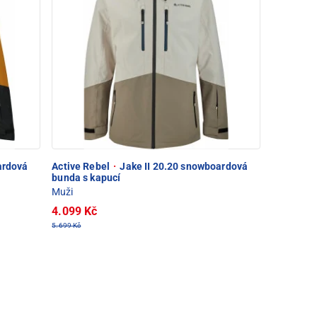
ardová
Active Rebel
·
Jake II 20.20 snowboardová
bunda s kapucí
Muži
4.099 Kč
5.699 Kč