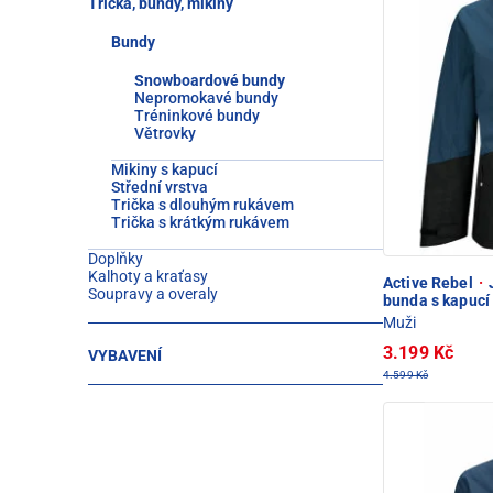
Trička, bundy, mikiny
Bundy
Snowboardové bundy
Nepromokavé bundy
Tréninkové bundy
Větrovky
Mikiny s kapucí
Střední vrstva
Trička s dlouhým rukávem
Trička s krátkým rukávem
Doplňky
Kalhoty a kraťasy
Active Rebel
·
Soupravy a overaly
bunda s kapucí
Muži
3.199 Kč
VYBAVENÍ
4.599 Kč