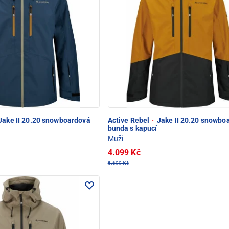
Jake II 20.20 snowboardová
Active Rebel
·
Jake II 20.20 snowbo
bunda s kapucí
Muži
4.099 Kč
5.699 Kč