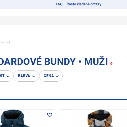
FAQ – Často kladené dotazy
 bundy
OARDOVÉ BUNDY • MUŽI
6
OST
BARVA
CENA