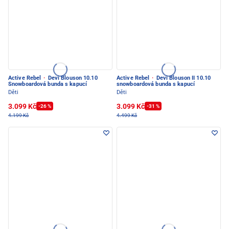
Active Rebel
·
Devi Blouson 10.10
Active Rebel
·
Devi Blouson II 10.10
Snowboardová bunda s kapucí
snowboardová bunda s kapucí
Děti
Děti
3.099 Kč
3.099 Kč
-26 %
-31 %
4.199 Kč
4.499 Kč