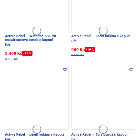
Active Rebel
·
Waterloo II 20.20
Active Rebel
·
Leoni mikina s kapucí
snowboardová bunda s kapucí
Děti
Děti
969 Kč
-19 %
2.499 Kč
-28 %
1.199 Kč
3.499 Kč
Active Rebel
·
Leoni mikina s kapucí
Active Rebel
·
Tory bunda s kapucí
Děti
Děti