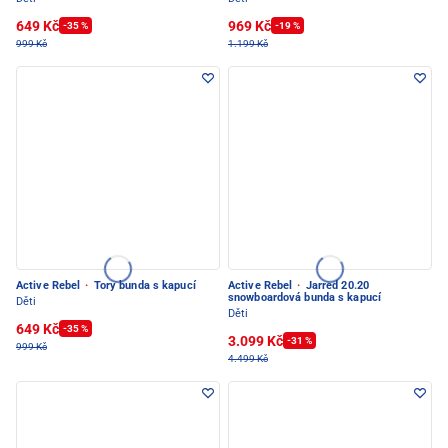
649 Kč
969 Kč
-35 %
-19 %
999 Kč
1.199 Kč
Active Rebel
·
Tory bunda s kapucí
Active Rebel
·
Jarred 20.20
snowboardová bunda s kapucí
Děti
Děti
649 Kč
-35 %
3.099 Kč
-31 %
999 Kč
4.499 Kč