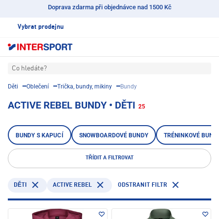
Doprava zdarma při objednávce nad 1500 Kč
Vybrat prodejnu
Co hledáte?
Děti
Oblečení
Trička, bundy, mikiny
Bundy
ACTIVE REBEL BUNDY • DĚTI
25
BUNDY S KAPUCÍ
SNOWBOARDOVÉ BUNDY
TRÉNINKOVÉ BUND
TŘÍDIT A FILTROVAT
ACTIVE REBEL
ODSTRANIT FILTR
DĚTI