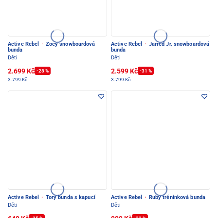
Active Rebel
·
Zoey snowboardová
Active Rebel
·
Jarred Jr. snowboardová
bunda
bunda
Děti
Děti
2.699 Kč
2.599 Kč
-28 %
-31 %
3.799 Kč
3.799 Kč
Active Rebel
·
Tory bunda s kapucí
Active Rebel
·
Ruby tréninková bunda
Děti
Děti