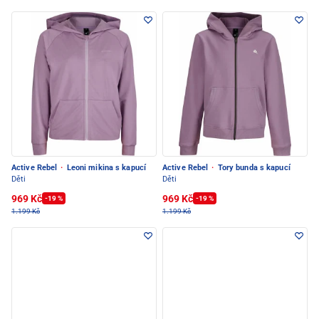
Active Rebel
·
Leoni mikina s kapucí
Active Rebel
·
Tory bunda s kapucí
Děti
Děti
969 Kč
969 Kč
-19 %
-19 %
1.199 Kč
1.199 Kč