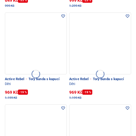
649 Kč
999 Kč
-35 %
-23 %
999 Kč
1.299 Kč
Active Rebel
·
Tory bunda s kapucí
Active Rebel
·
Tory bunda s kapucí
Děti
Děti
969 Kč
969 Kč
-19 %
-19 %
1.199 Kč
1.199 Kč