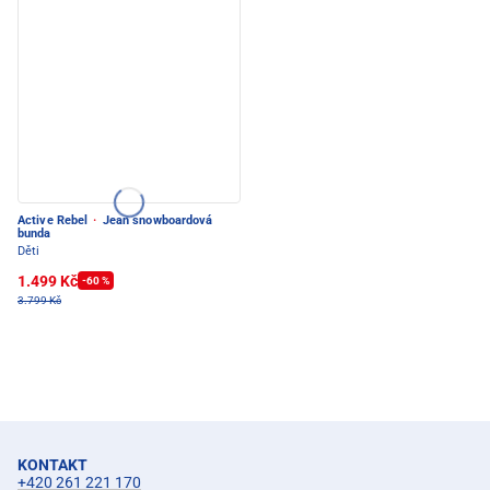
Active Rebel
·
Jean snowboardová
bunda
Děti
1.499 Kč
-60 %
3.799 Kč
KONTAKT
+420 261 221 170