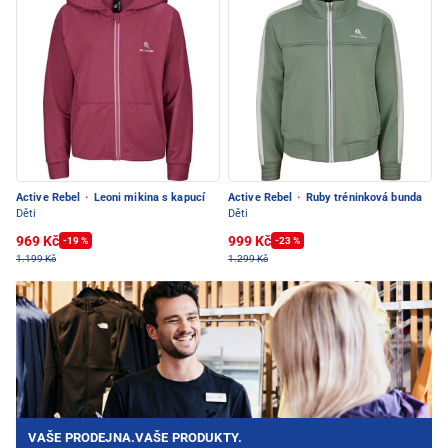
Active Rebel
·
Leoni mikina s kapucí
Active Rebel
·
Ruby tréninková bunda
Děti
Děti
969 Kč
999 Kč
-19 %
-23 %
1.199 Kč
1.299 Kč
VAŠE PRODEJNA.VAŠE PRODUKTY.