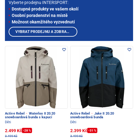
Vyberte prodejnu INTERSPORT:
Dostupné produkty ve vašem okolí
Osobní poradenství na místě
Možnost okamžitého vyzvednutí
VYBRAT PRODEJNU A ZOBRAZIT PRODUKTY
Active Rebel
·
Waterloo II 20.20
Active Rebel
·
Jake II 20.20
snowboardová bunda s kapucí
snowboardová bunda
Děti
Děti
2.499 Kč
2.399 Kč
-28 %
-31 %
3.499 Kč
3.499 Kč