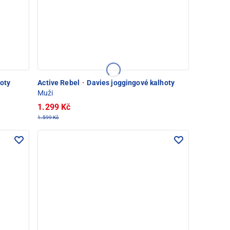
oty
Active Rebel
·
Davies joggingové kalhoty
Muži
1.299 Kč
1.599 Kč