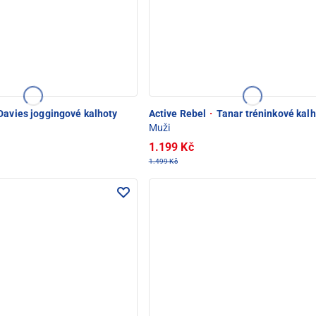
avies joggingové kalhoty
Active Rebel
·
Tanar tréninkové kalh
Muži
1.199 Kč
1.499 Kč