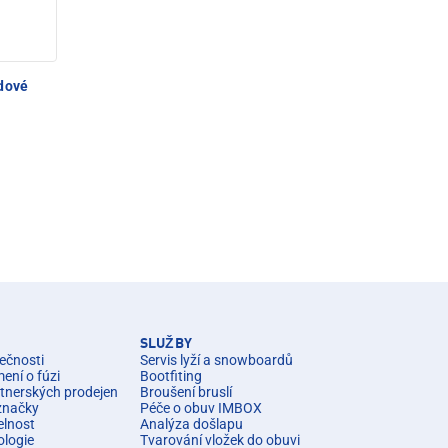
dové
SLUŽBY
ečnosti
Servis lyží a snowboardů
ní o fúzi
Bootfiting
rtnerských prodejen
Broušení bruslí
značky
Péče o obuv IMBOX
elnost
Analýza došlapu
ologie
Tvarování vložek do obuvi