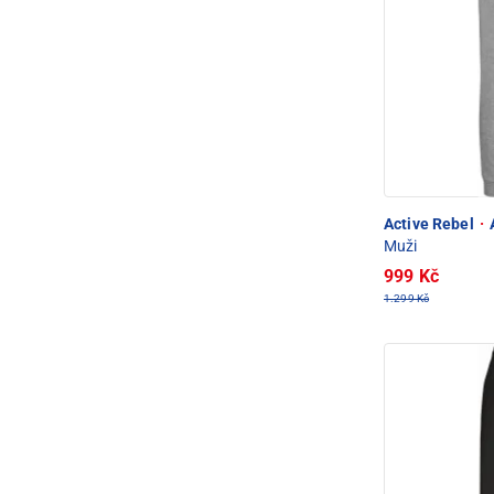
Active Rebel
·
A
Muži
999 Kč
1.299 Kč