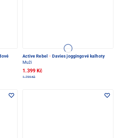
dové
Active Rebel
·
Davies joggingové kalhoty
Muži
1.399 Kč
1.799 Kč