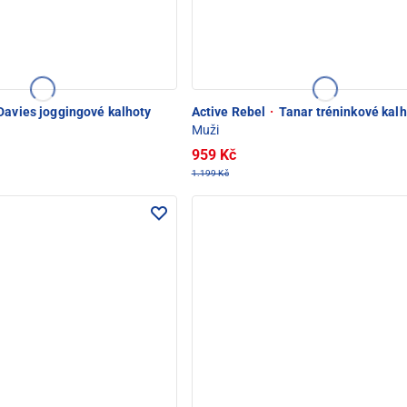
avies joggingové kalhoty
Active Rebel
·
Tanar tréninkové kalh
Muži
959 Kč
1.199 Kč