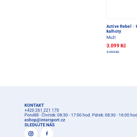
Active Rebel
·
kalhoty
Muži
3.099 Kč
4.499 Kč
KONTAKT
+420 261 221 170
Pondělí - Čtvrtek: 08:30 - 17:00 hod. Pátek: 08:30 - 16:00 ho
eshop
@
intersport.cz
SLEDUJTE NÁS