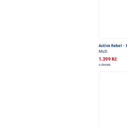
Active Rebel
·
D
Muži
1.399 Kč
1.799 Kč