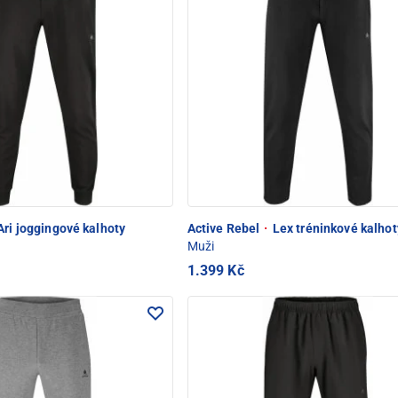
ri joggingové kalhoty
Active Rebel
·
Lex tréninkové kalhot
Muži
1.399 Kč