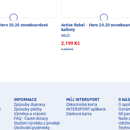
Hero 20.20 snowboardové
Active Rebel
·
Hero 20.20 snowboar
kalhoty
Muži
2.199 Kč
3.299 Kč
INFORMACE
MŮJ INTERSPORT
O NÁS
Způsoby dopravy
Zákaznická karta
O spol
d.
Způsoby platby
INTERSPORT aplikace
Oznáme
Výměna a vrácení
Dárková karta
Síť pa
FAQ - Časté dotazy
Naše 
Stažení výrobku z prodeje
Udržit
Obchodní podmínky
Techn