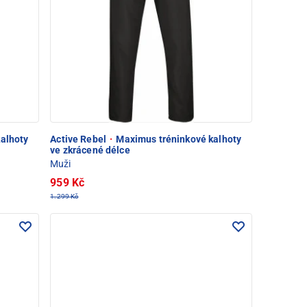
alhoty
Active Rebel
·
Maximus tréninkové kalhoty
ve zkrácené délce
Muži
959 Kč
1.299 Kč