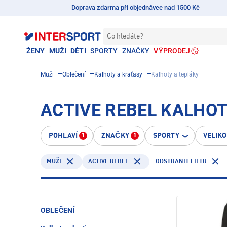
Doprava zdarma při objednávce nad 1500 Kč
Co hledáte?
ŽENY
MUŽI
DĚTI
SPORTY
ZNAČKY
VÝPRODEJ
Muži
Oblečení
Kalhoty a kraťasy
Kalhoty a tepláky
ACTIVE REBEL KALHOT
POHLAVÍ
ZNAČKY
SPORTY
VELIK
1
1
ACTIVE REBEL
ODSTRANIT FILTR
MUŽI
OBLEČENÍ