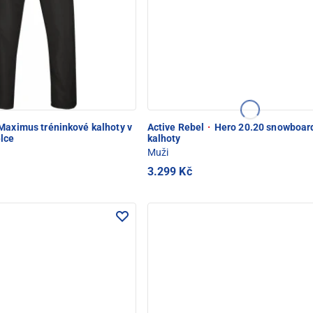
aximus tréninkové kalhoty v
Active Rebel
·
Hero 20.20 snowboar
lce
kalhoty
Muži
3.299 Kč