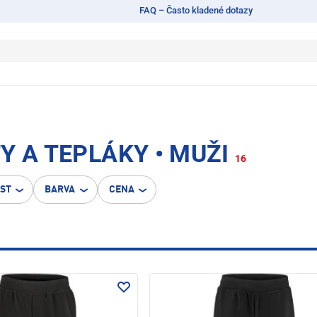
FAQ – Často kladené dotazy
Y A TEPLÁKY • MUŽI
16
OST
BARVA
CENA