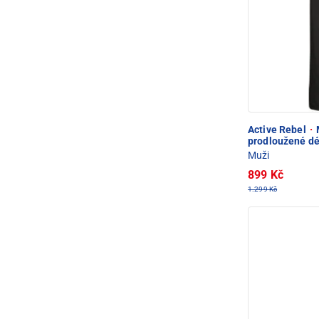
Active Rebel
·
M
prodloužené dé
Muži
899 Kč
1.299 Kč