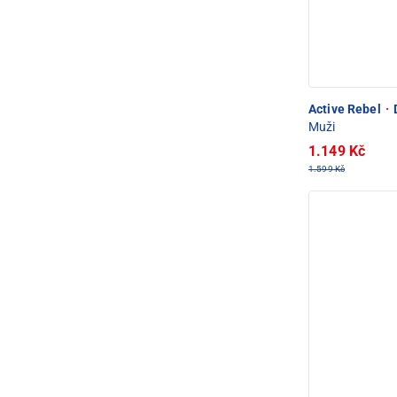
Active Rebel
·
D
Muži
1.149 Kč
1.599 Kč