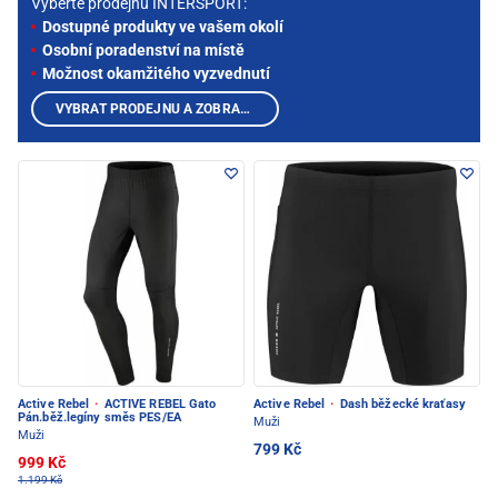
Vyberte prodejnu INTERSPORT:
Dostupné produkty ve vašem okolí
Osobní poradenství na místě
Možnost okamžitého vyzvednutí
VYBRAT PRODEJNU A ZOBRAZIT PRODUKTY
Active Rebel
·
ACTIVE REBEL Gato
Active Rebel
·
Dash běžecké kraťasy
Pán.běž.legíny směs PES/EA
Muži
Muži
799 Kč
999 Kč
1.199 Kč