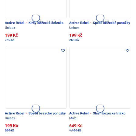
Active Rebel
·
Kirby běžecká čelenka
Active Rebel
·
Speed běžecké ponožky
Unisex
Unisex
199 Kč
199 Kč
259 Kč
259 Kč
Active Rebel
·
Speed běžecké ponožky
Active Rebel
·
Slash běžecké tričko
Unisex
Muži
199 Kč
649 Kč
259 Kč
1.199 Kč