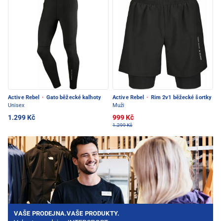
Active Rebel
·
Gato běžecké kalhoty
Active Rebel
·
Rim 2v1 běžecké šortky
Unisex
Muži
1.299 Kč
999 Kč
1.299 Kč
VAŠE PRODEJNA.VAŠE PRODUKTY.