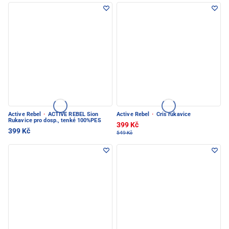
Active Rebel
·
ACTIVE REBEL Sion
Active Rebel
·
Cris rukavice
Rukavice pro dosp., tenké 100%PES
399 Kč
399 Kč
549 Kč