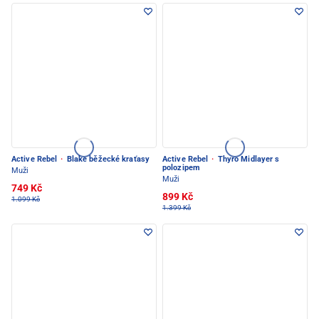
Active Rebel
·
Blake běžecké kraťasy
Active Rebel
·
Thyro Midlayer s
polozipem
Muži
Muži
749 Kč
899 Kč
1.099 Kč
1.399 Kč