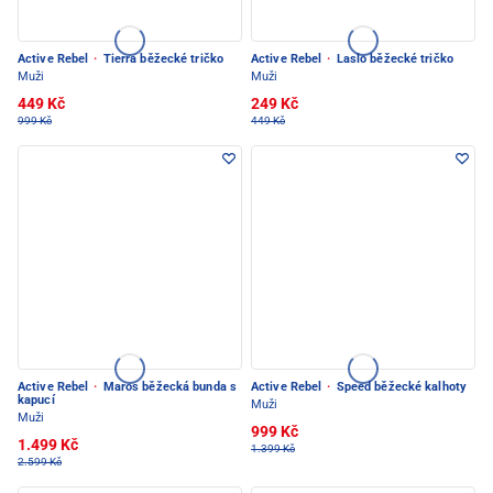
Active Rebel
·
Tierra běžecké tričko
Active Rebel
·
Laslo běžecké tričko
Muži
Muži
449 Kč
249 Kč
999 Kč
449 Kč
Active Rebel
·
Maros běžecká bunda s
Active Rebel
·
Speed běžecké kalhoty
kapucí
Muži
Muži
999 Kč
1.499 Kč
1.399 Kč
2.599 Kč