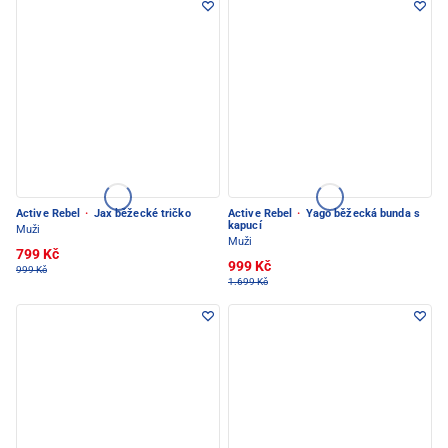
Active Rebel
·
Jax běžecké tričko
Active Rebel
·
Yago běžecká bunda s
kapucí
Muži
Muži
799 Kč
999 Kč
999 Kč
1.699 Kč