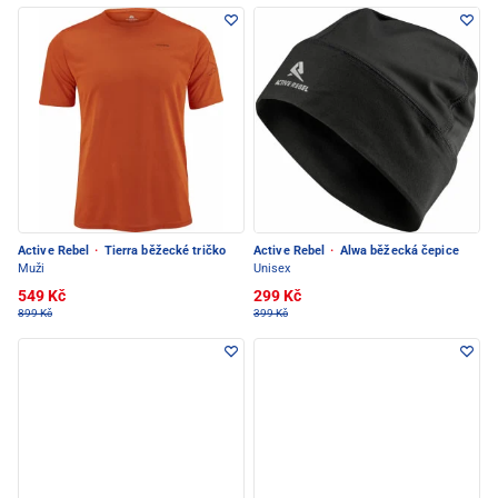
Active Rebel
·
Tierra běžecké tričko
Active Rebel
·
Alwa běžecká čepice
Muži
Unisex
549 Kč
299 Kč
899 Kč
399 Kč