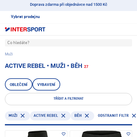
Doprava zdarma při objednávce nad 1500 Kč
Vybrat prodejnu
Co hledáte?
Muži
ACTIVE REBEL • MUŽI • BĚH
27
OBLEČENÍ
VYBAVENÍ
TŘÍDIT A FILTROVAT
ACTIVE REBEL
ODSTRANIT FILTR
MUŽI
BĚH