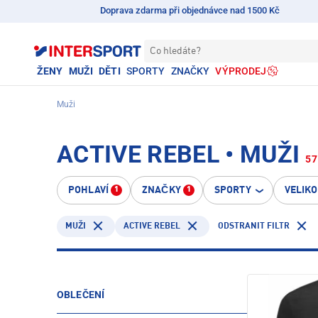
Doprava zdarma při objednávce nad 1500 Kč
Co hledáte?
ŽENY
MUŽI
DĚTI
SPORTY
ZNAČKY
VÝPRODEJ
Muži
ACTIVE REBEL • MUŽI
57
POHLAVÍ
ZNAČKY
SPORTY
VELIK
1
1
ACTIVE REBEL
ODSTRANIT FILTR
MUŽI
OBLEČENÍ