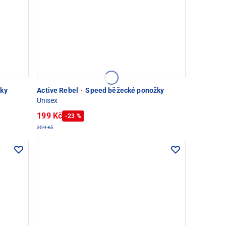
ky
Active Rebel
·
Speed běžecké ponožky
Unisex
199 Kč
-23 %
259 Kč