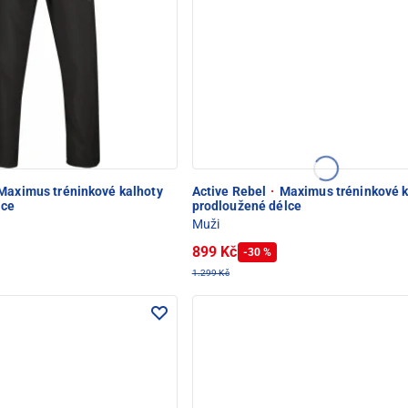
Maximus tréninkové kalhoty
Active Rebel
·
Maximus tréninkové k
lce
prodloužené délce
Muži
899 Kč
-30 %
1.299 Kč