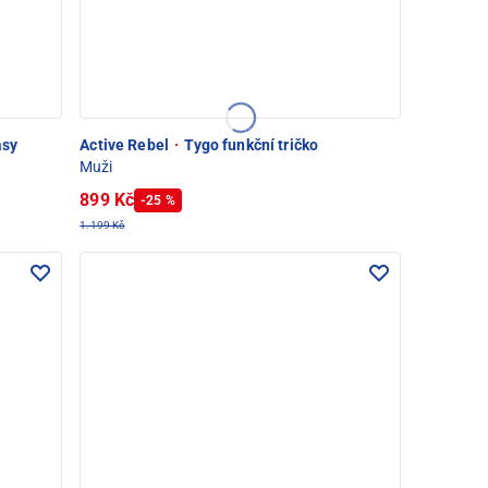
asy
Active Rebel
·
Tygo funkční tričko
Muži
899 Kč
-25 %
1.199 Kč