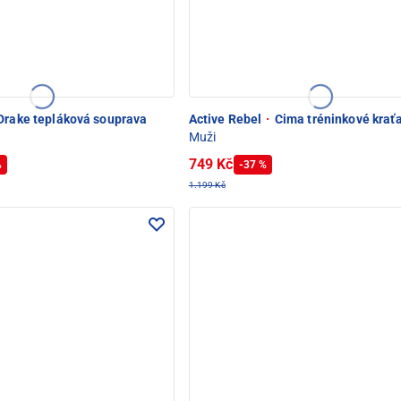
Drake tepláková souprava
Active Rebel
·
Cima tréninkové krať
Muži
749 Kč
%
-37 %
1.199 Kč