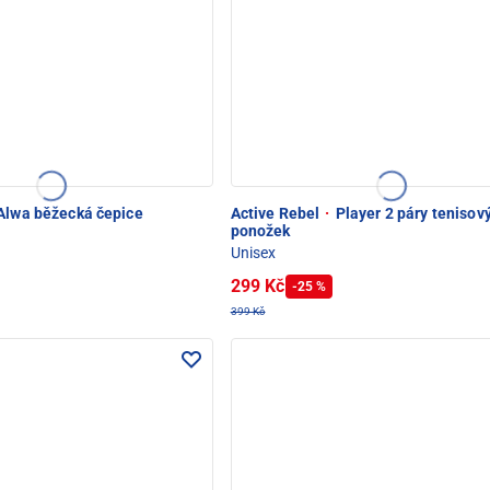
Alwa běžecká čepice
Active Rebel
·
Player 2 páry tenisov
ponožek
Unisex
299 Kč
-25 %
399 Kč