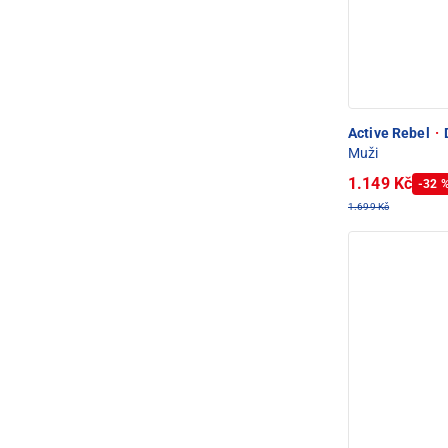
Active Rebel
·
Muži
1.149 Kč
-32 
1.699 Kč