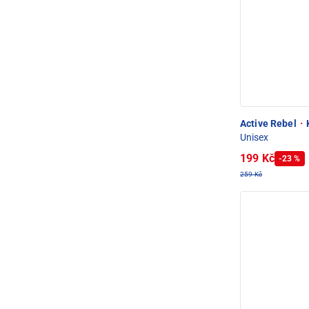
Active Rebel
·
Unisex
199 Kč
-23 %
259 Kč