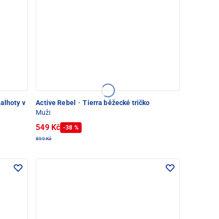
alhoty v
Active Rebel
·
Tierra běžecké tričko
Muži
549 Kč
-38 %
899 Kč