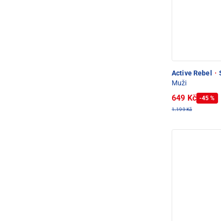
Active Rebel
·
S
Muži
649 Kč
-45 %
1.199 Kč