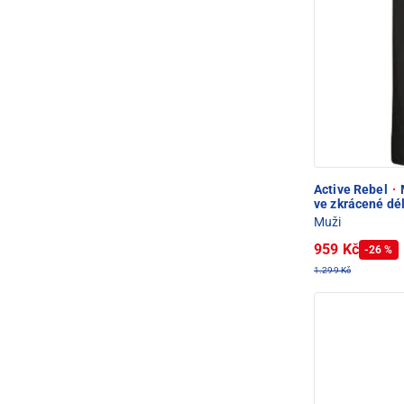
Active Rebel
·
ve zkrácené dé
Muži
959 Kč
-26 %
1.299 Kč