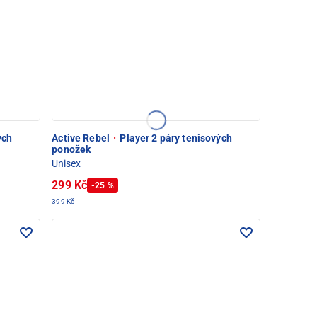
ých
Active Rebel
·
Player 2 páry tenisových
ponožek
Unisex
299 Kč
-25 %
399 Kč