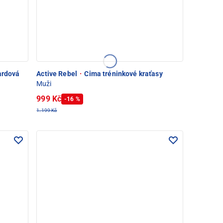
ardová
Active Rebel
·
Cima tréninkové kraťasy
Muži
999 Kč
-16 %
1.199 Kč