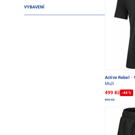
VYBAVENÍ
Active Rebel
·
V
Muži
499 Kč
-44 %
899 Kč