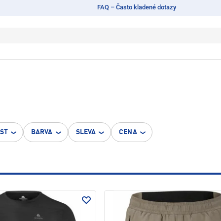
FAQ – Často kladené dotazy
OST
BARVA
SLEVA
CENA