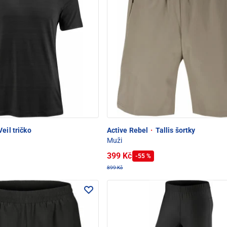
eil tričko
Active Rebel
·
Tallis šortky
Muži
399 Kč
-55 %
899 Kč