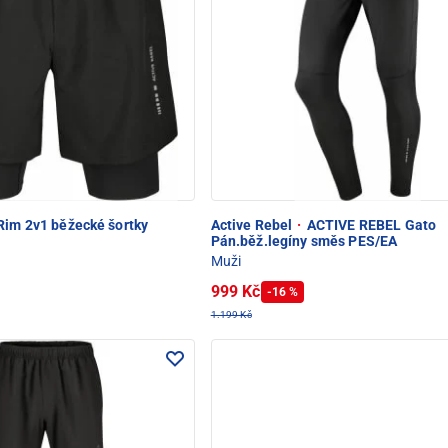
Rim 2v1 běžecké šortky
Active Rebel
·
ACTIVE REBEL Gato
Pán.běž.legíny směs PES/EA
Muži
999 Kč
-16 %
1.199 Kč