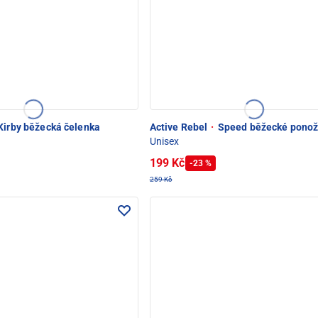
Kirby běžecká čelenka
Active Rebel
·
Speed běžecké ponož
Unisex
199 Kč
-23 %
259 Kč