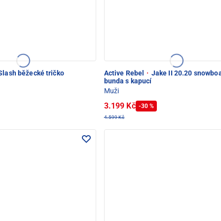
lash běžecké tričko
Active Rebel
·
Jake II 20.20 snowbo
bunda s kapucí
Muži
3.199 Kč
-30 %
4.599 Kč