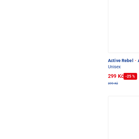
Active Rebel
·
Unisex
299 Kč
-25 %
399 Kč