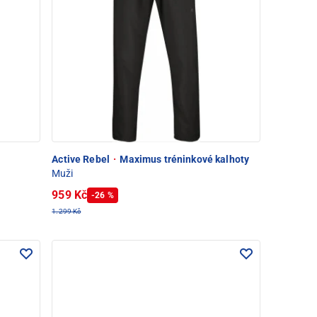
Active Rebel
·
Maximus tréninkové kalhoty
Muži
959 Kč
-26 %
1.299 Kč