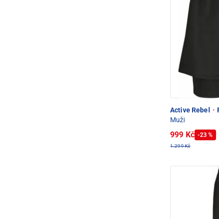
Active Rebel
·
Muži
999 Kč
-23 %
1.299 Kč