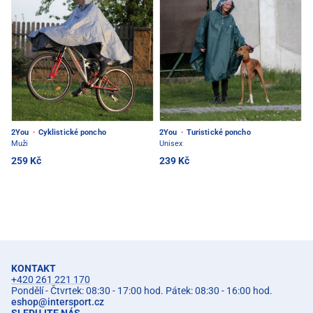
2You
·
Cyklistické poncho
2You
·
Turistické poncho
Muži
Unisex
259 Kč
239 Kč
KONTAKT
+420 261 221 170
Pondělí - Čtvrtek: 08:30 - 17:00 hod. Pátek: 08:30 - 16:00 hod.
eshop
@
intersport.cz